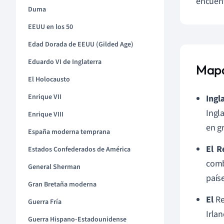
encuent
Duma
EEUU en los 50
Edad Dorada de EEUU (Gilded Age)
Eduardo VI de Inglaterra
Mapa 
El Holocausto
Enrique VII
Ingl
Ingla
Enrique VIII
en g
España moderna temprana
El R
Estados Confederados de América
comb
General Sherman
paíse
Gran Bretaña moderna
El
Re
Guerra Fría
Irla
Guerra Hispano-Estadounidense