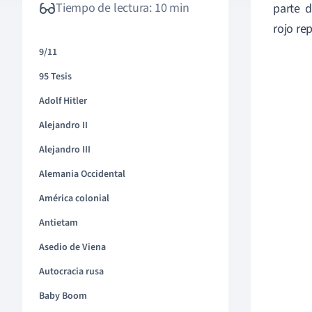
Tiempo de lectura: 10 min
parte d
rojo re
9/11
95 Tesis
Adolf Hitler
Alejandro II
Alejandro III
Alemania Occidental
América colonial
Antietam
Asedio de Viena
Autocracia rusa
Baby Boom