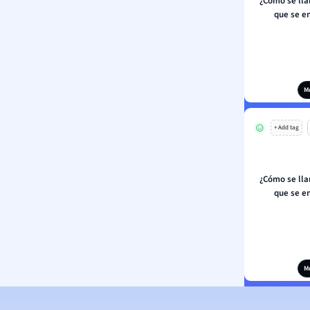
¿Cómo se lla
que se e
M
+ Add tag
¿Cómo se lla
que se e
M