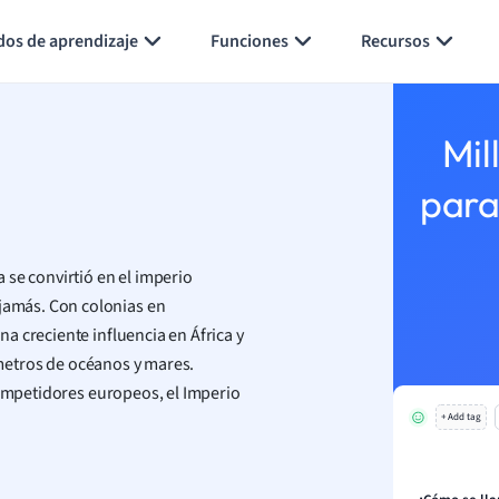
Generar tarjetas de aprendizaje
Resumir página
dos de aprendizaje
Funciones
Recursos
Mil
para
 se convirtió en el imperio
amás. Con colonias en
a creciente influencia en África y
lómetros de océanos y mares.
competidores europeos, el Imperio
+ Add tag