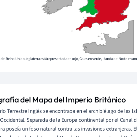
a del Reino Unido.Inglaterra está representada en rojo, Gales en verde, Irlanda del Norte en ama
rafía del Mapa del Imperio Británico
rio Terrestre Inglés se encontraba en el archipiélago de las Is
Occidental. Separada de la Europa continental por el Canal 
rra poseía un foso natural contra las invasiones extranjeras. E