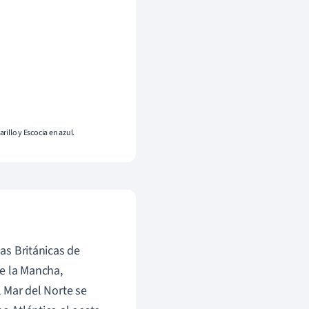
rillo y Escocia en azul.
las Británicas de
de la Mancha,
l Mar del Norte se