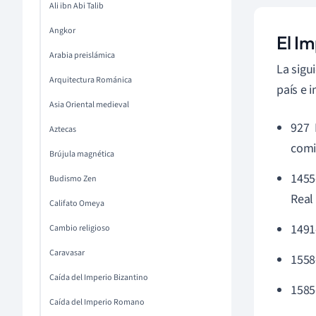
Ali ibn Abi Talib
Angkor
El I
Arabia preislámica
La sigu
Arquitectura Románica
país e 
Asia Oriental medieval
927 
Aztecas
comi
Brújula magnética
1455
Budismo Zen
Real
Califato Omeya
1491-
Cambio religioso
Caravasar
1558-
Caída del Imperio Bizantino
1585
Caída del Imperio Romano