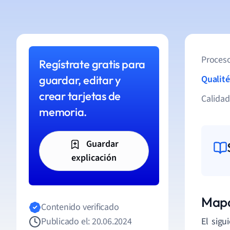
Proceso
Regístrate gratis para
guardar, editar y
Qualité
crear tarjetas de
Calida
memoria.
Guardar
explicación
Mapa
Contenido verificado
Publicado el: 20.06.2024
El sigu