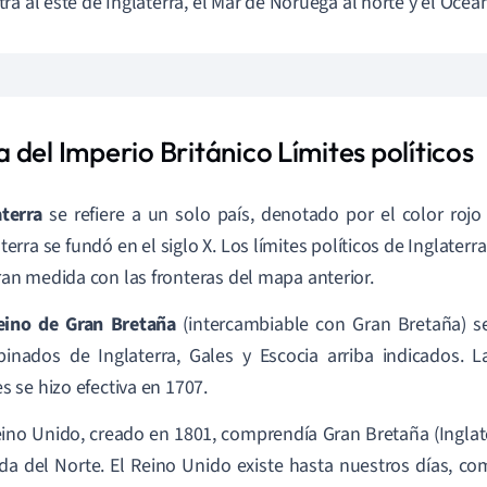
ra al este de Inglaterra, el Mar de Noruega al norte y el Océan
del Imperio Británico Límites políticos
aterra
se refiere a un solo país, denotado por el color rojo
terra se fundó en el siglo X. Los límites políticos de Inglaterra
ran medida con las fronteras del mapa anterior.
eino de Gran Bretaña
(intercambiable con Gran Bretaña) se
inados de Inglaterra, Gales y Escocia arriba indicados. L
s se hizo efectiva en 1707.
ino Unido, creado en 1801, comprendía Gran Bretaña (Inglater
nda del Norte. El Reino Unido existe hasta nuestros días, co