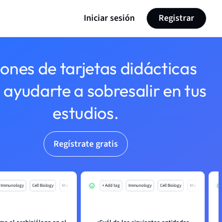
Iniciar sesión
Registrar
lones de tarjetas didácticas
 ayudarte a sobresalir en tus
estudios.
Regístrate gratis
Immunology
Cell Biology
Mo
+ Add tag
Immunology
Cell Biology
Mo