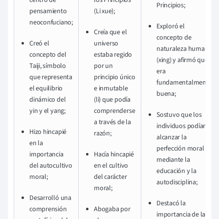
centro de
los Principios
Principios;
pensamiento
(Li xue);
neoconfuciano;
Exploró el
Creía que el
concepto de
Creó el
universo
naturaleza humana
concepto del
estaba regido
(xing) y afirmó que
Taiji, símbolo
por un
era
que representa
principio único
fundamentalmente
el equilibrio
e inmutable
buena;
dinámico del
(li) que podía
yin y el yang;
comprenderse
Sostuvo que los
a través de la
individuos podían
Hizo hincapié
razón;
alcanzar la
en la
perfección moral
importancia
Hacía hincapié
mediante la
del autocultivo
en el cultivo
educación y la
moral;
del carácter
autodisciplina;
moral;
Desarrolló una
Destacó la
comprensión
Abogaba por
importancia de la