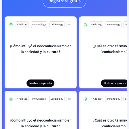
Regístrate gratis
+ Add tag
Immunology
Cell Biology
Mo
+ Add tag
Immunology
Cell
¿Cómo influyó el neoconfucianismo en
¿Cuál es otro término
la sociedad y la cultura?
"confucianismo"?
Mostrar respuesta
Mostrar respuesta
+ Add tag
Immunology
Cell Biology
Mo
+ Add tag
Immunology
Cell
¿Cómo influyó el neoconfucianismo en
¿Cuál es otro término
la sociedad y la cultura?
"confucianismo"?