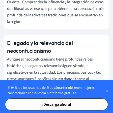
Oriental. Comprender la influencia y la integración de estas
dos filosofías es esencial para obtener una apreciación más
profunda de las diversas tradiciones que se encuentran en
la región.
El legado y la relevancia del
neoconfucianismo
Aunque el neoconfucianismo tiene profundas raíces
históricas, su legado y relevancia siguen siendo
significativos en la actualidad. Los principios básicos y las
preocupaciones filosóficas siguen dando forma al
pensamiento contemporáneo y a las prácticas culturales en
El 94% de los usuarios de StudySmarter obtienen mejores
Asia Oriental y más allá, proporcionando valiosas
calificaciones con nuestra plataforma gratuita.
perspectivas y nuevas interpretaciones que desafían las
Tarjetas de estudio
Tarjetas de estudio
¡Descarga ahora!
visiones actuales del mundo y ayudan a salvar la distancia
entre las concepciones antiguas y modernas de la ética, la