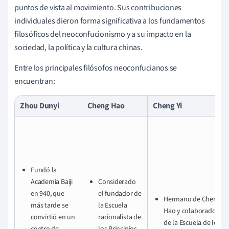
puntos de vista al movimiento. Sus contribuciones
individuales dieron forma significativa a los fundamentos
filosóficos del neoconfucionismo y a su impacto en la
sociedad, la política y la cultura chinas.
Entre los principales filósofos neoconfucianos se
encuentran:
Zhou Dunyi
Cheng Hao
Cheng Yi
Fundó la
Academia Baiji
Considerado
en 940, que
el fundador de
Hermano de Cheng
más tarde se
la Escuela
Hao y colaborador
convirtió en un
racionalista de
de la Escuela de los