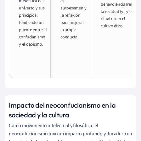
metafísica del
el
benevolencia (ren),
universo y sus
autoexamen y
la rectitud (yi) y el
principios,
la reflexión
ritual (li) en el
tendiendo un
para mejorar
cultivo ético.
puente entre el
la propia
confucianismo
conducta.
y el daoísmo.
Impacto del neoconfucianismo en la
sociedad y la cultura
Como movimiento intelectual y filosófico, el
neoconfucionismo tuvo un impacto profundo y duradero en