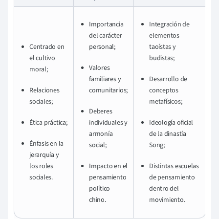
Importancia
Integración de
del carácter
elementos
Centrado en
personal;
taoístas y
el cultivo
budistas;
Valores
moral;
familiares y
Desarrollo de
Relaciones
comunitarios;
conceptos
sociales;
metafísicos;
Deberes
Ética práctica;
individuales y
Ideología oficial
armonía
de la dinastía
Énfasis en la
social;
Song;
jerarquía y
los roles
Impacto en el
Distintas escuelas
sociales.
pensamiento
de pensamiento
político
dentro del
chino.
movimiento.