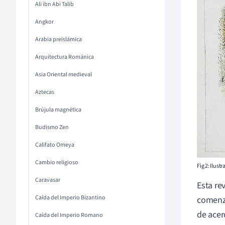
Ali ibn Abi Talib
Angkor
Arabia preislámica
Arquitectura Románica
Asia Oriental medieval
Aztecas
Brújula magnética
Budismo Zen
Califato Omeya
Cambio religioso
Fig 2: Ilus
Caravasar
Esta re
Caída del Imperio Bizantino
comenza
de acer
Caída del Imperio Romano