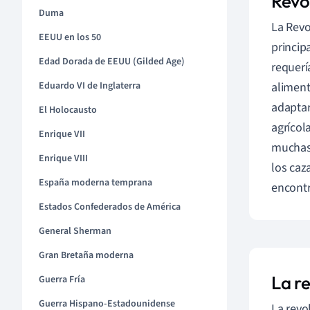
Revo
Duma
La Revo
EEUU en los 50
princip
Edad Dorada de EEUU (Gilded Age)
requerí
aliment
Eduardo VI de Inglaterra
adaptar
El Holocausto
agrícol
Enrique VII
muchas 
Enrique VIII
los caz
España moderna temprana
encontr
Estados Confederados de América
General Sherman
Gran Bretaña moderna
La r
Guerra Fría
Guerra Hispano-Estadounidense
La revo