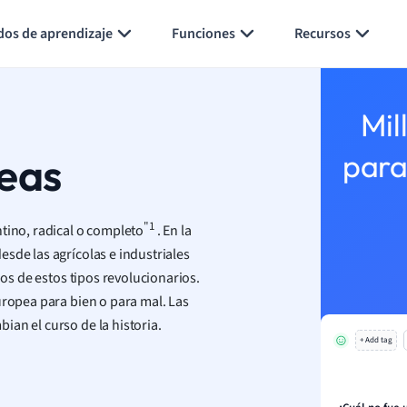
Generar tarjetas de aprendizaje
Resumir página
dos de aprendizaje
Funciones
Recursos
Mil
eas
para
"1
tino, radical o completo
. En la
sde las agrícolas e industriales
ios de estos tipos revolucionarios.
uropea para bien o para mal. Las
an el curso de la historia.
+ Add tag