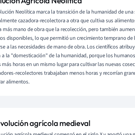
lución Agrícola Neolítica
lución Neolítica marca la transición de la humanidad de una
almente cazadora-recolectora a otra que cultiva sus alimentos
a más mano de obra que la recolección, pero también aumen
os disponibles, lo que permitió un crecimiento temprano de 
se a las necesidades de mano de obra. Los científicos atribu
a a la "domesticación" de la humanidad, porque los humanos
más horas en un mismo lugar para cultivar las nuevas cosech
adores-recolectores trabajaban menos horas y recorrían gran
ar alimentos.
evolución agrícola medieval
lución agrícola medieval comenzó en el siglo X y aportó una m