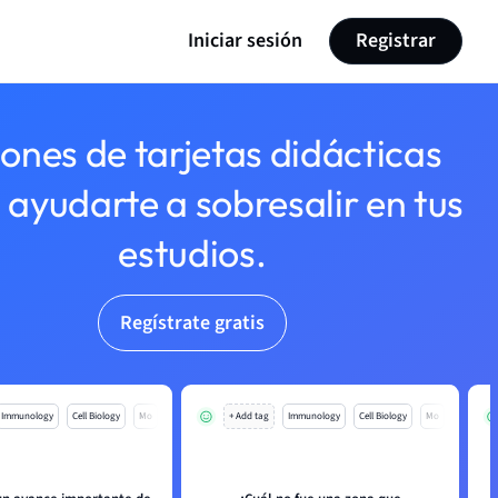
Iniciar sesión
Registrar
lones de tarjetas didácticas
 ayudarte a sobresalir en tus
estudios.
Regístrate gratis
Immunology
Cell Biology
Mo
+ Add tag
Immunology
Cell Biology
Mo