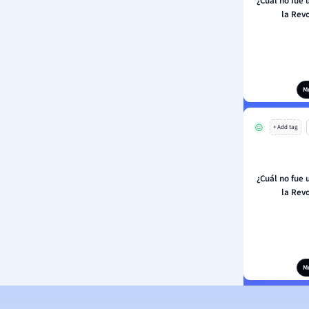
¿Cuál no fue
la Revo
M
+ Add tag
¿Cuál no fue
la Revo
M