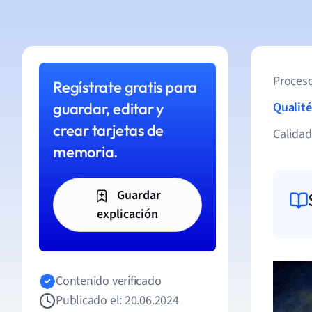
Proceso
Regístrate gratis para
guardar, editar y
Qualité
crear tarjetas de
Calida
memoria.
Guardar
explicación
Contenido verificado
Publicado el: 20.06.2024