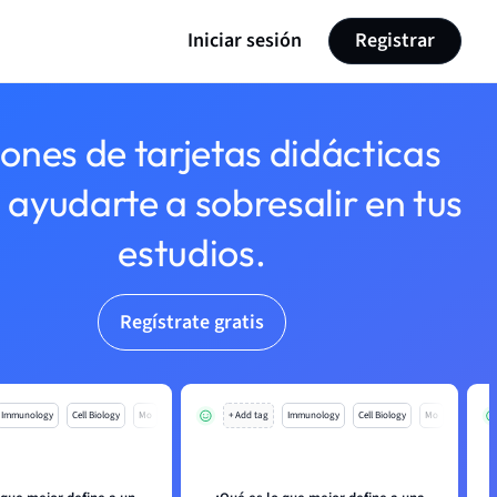
Iniciar sesión
Registrar
lones de tarjetas didácticas
 ayudarte a sobresalir en tus
estudios.
Regístrate gratis
Immunology
Cell Biology
Mo
+ Add tag
Immunology
Cell Biology
Mo