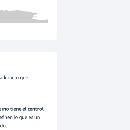
iderar lo que
rno tiene el control
.
efinen lo que es un
ado.