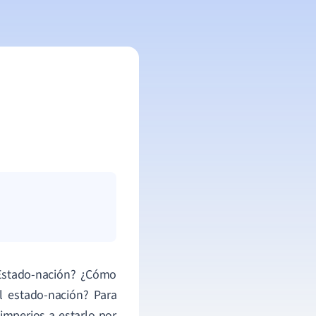
Estado-nación? ¿Cómo
l estado-nación? Para
mperios a estarlo por