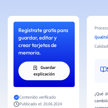
Proceso
Regístrate gratis para
guardar, editar y
Qualité
crear tarjetas de
Calida
memoria.
Guardar
explicación
¿Qué d
Contenido verificado
cambió 
Publicado el: 20.06.2024
compre