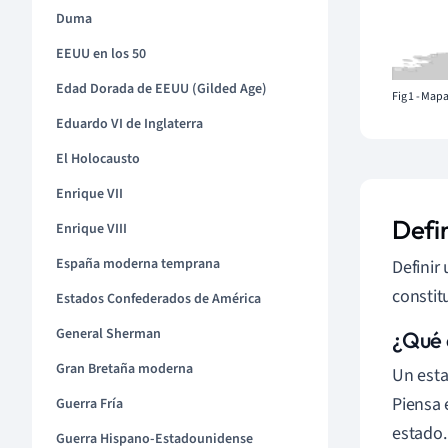
Duma
EEUU en los 50
Edad Dorada de EEUU (Gilded Age)
Fig 1 - Map
Eduardo VI de Inglaterra
El Holocausto
Enrique VII
Defi
Enrique VIII
España moderna temprana
Definir
constit
Estados Confederados de América
General Sherman
¿Qué 
Gran Bretaña moderna
Un est
Piensa 
Guerra Fría
estado.
Guerra Hispano-Estadounidense