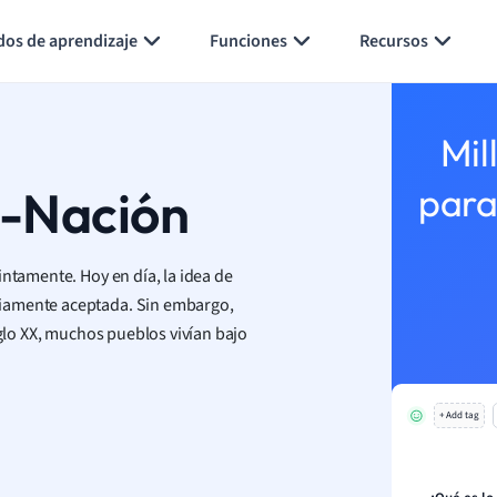
Generar tarjetas de aprendizaje
Resumir página
dos de aprendizaje
Funciones
Recursos
Mil
s-Nación
para
intamente. Hoy en día, la idea de
liamente aceptada. Sin embargo,
iglo XX, muchos pueblos vivían bajo
+ Add tag