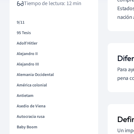
Tiempo de lectura: 12 min
Estado
nación 
9/11
95 Tesis
Adolf Hitler
Alejandro II
Dife
Alejandro III
Para ay
Alemania Occidental
pena co
América colonial
Antietam
Asedio de Viena
Autocracia rusa
Defi
Baby Boom
Un imp