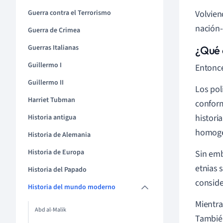
Volvien
Guerra contra el Terrorismo
nación-
Guerra de Crimea
Guerras Italianas
¿Qué 
Guillermo I
Entonce
Guillermo II
Los pol
Harriet Tubman
conforma
histori
Historia antigua
homog
Historia de Alemania
Historia de Europa
Sin emb
etnias 
Historia del Papado
conside
Historia del mundo moderno
Mientra
Abd al-Malik
También