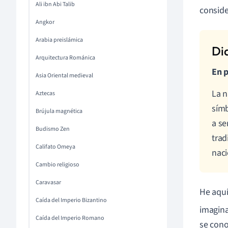
Ali ibn Abi Talib
conside
Angkor
Arabia preislámica
Arquitectura Románica
En p
Asia Oriental medieval
La n
Aztecas
símb
Brújula magnética
a se
Budismo Zen
trad
Califato Omeya
naci
Cambio religioso
Caravasar
He aquí
Caída del Imperio Bizantino
imagin
Caída del Imperio Romano
se cono