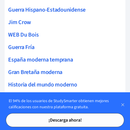
Guerra Hispano-Estadounidense
Jim Crow
WEB Du Bois
Guerra Fría
España moderna temprana
Gran Bretaña moderna
Historia del mundo moderno
Historia antigua
El 94% de los usuarios de StudySmarter obtienen mejores
calificaciones con nuestra plataforma gratuita.
Alemania Occidental
Tarjetas de estudio
Tarjetas de estudio
¡Descarga ahora!
John Adams