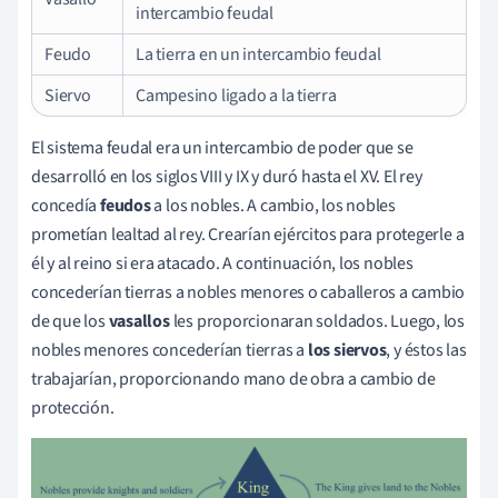
intercambio feudal
Feudo
La tierra en un intercambio feudal
Siervo
Campesino ligado a la tierra
El sistema feudal era un intercambio de poder que se
desarrolló en los siglos VIII y IX y duró hasta el XV. El rey
concedía
feudos
a los nobles. A cambio, los nobles
prometían lealtad al rey. Crearían ejércitos para protegerle a
él y al reino si era atacado. A continuación, los nobles
concederían tierras a nobles menores o caballeros a cambio
de que los
vasallos
les proporcionaran soldados. Luego, los
nobles menores concederían tierras a
los siervos
, y éstos las
trabajarían, proporcionando mano de obra a cambio de
protección.