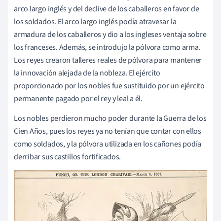
arco largo inglés y del declive de los caballeros en favor de
los soldados. El arco largo inglés podía atravesar la
armadura de los caballeros y dio a los ingleses ventaja sobre
los franceses. Además, se introdujo la pólvora como arma.
Los reyes crearon talleres reales de pólvora para mantener
la innovación alejada de la nobleza. El ejército
proporcionado por los nobles fue sustituido por un ejército
permanente pagado por el rey y leal a él.
Los nobles perdieron mucho poder durante la Guerra de los
Cien Años, pues los reyes ya no tenían que contar con ellos
como soldados, y la pólvora utilizada en los cañones podía
derribar sus castillos fortificados.