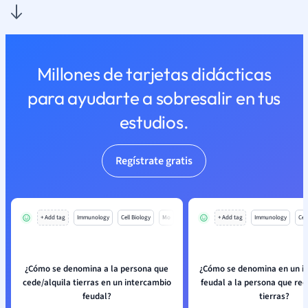
Millones de tarjetas didácticas
para ayudarte a sobresalir en tus
estudios.
Regístrate gratis
+ Add tag
Immunology
Cell Biology
Mo
+ Add tag
Immunology
Cell
¿Cómo se denomina a la persona que
¿Cómo se denomina en un i
cede/alquila tierras en un intercambio
feudal a la persona que rec
feudal?
tierras?