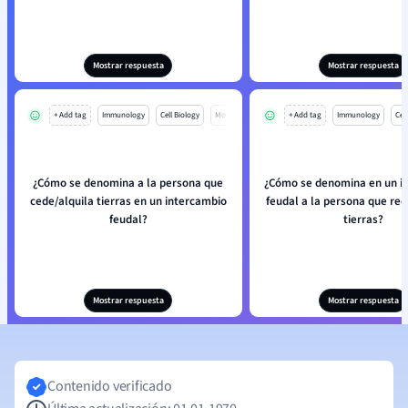
Mostrar respuesta
Mostrar respuesta
+ Add tag
Immunology
Cell Biology
Mo
+ Add tag
Immunology
Cell
¿Cómo se denomina a la persona que
¿Cómo se denomina en un i
cede/alquila tierras en un intercambio
feudal a la persona que rec
feudal?
tierras?
Mostrar respuesta
Mostrar respuesta
Contenido verificado