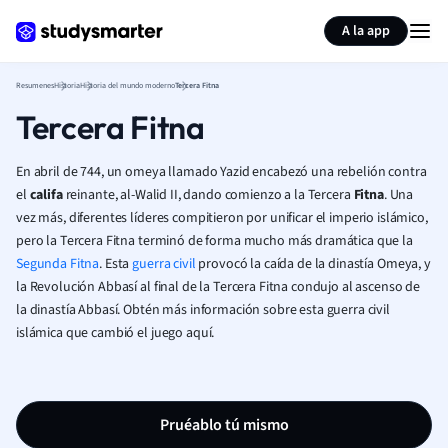
Generar tarjetas de aprendizaje
Resumir página
A la app
Resumenes
Historia
Historia del mundo moderno
Tercera Fitna
Tercera Fitna
En abril de 744, un omeya llamado Yazid encabezó una rebelión contra
el
califa
reinante, al-Walid II, dando comienzo a la Tercera
Fitna
. Una
vez más, diferentes líderes compitieron por unificar el imperio islámico,
pero la Tercera Fitna terminó de forma mucho más dramática que la
Segunda Fitna
. Esta
guerra civil
provocó la caída de la dinastía Omeya, y
la Revolución Abbasí al final de la Tercera Fitna condujo al ascenso de
la dinastía Abbasí. Obtén más información sobre esta guerra civil
islámica que cambió el juego aquí.
Pruéablo tú mismo