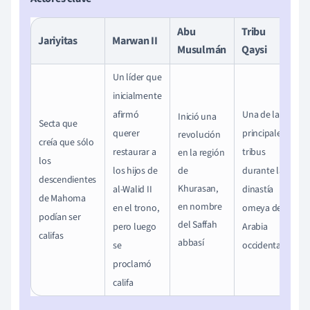
Abu
Tribu
Jariyitas
Marwan II
Musulmán
Qaysi
Un
líder que
inicialmente
afirmó
Una de las
Inició una
Secta que
querer
principales
revolución
creía que sólo
restaurar a
tribus
en la región
los
los hijos de
de
durante la
descendientes
Khurasan,
al-Walid II
dinastía
de Mahoma
en nombre
en el trono,
omeya de
podían ser
del Saffah
pero luego
Arabia
califas
abbasí
se
occidental
proclamó
califa