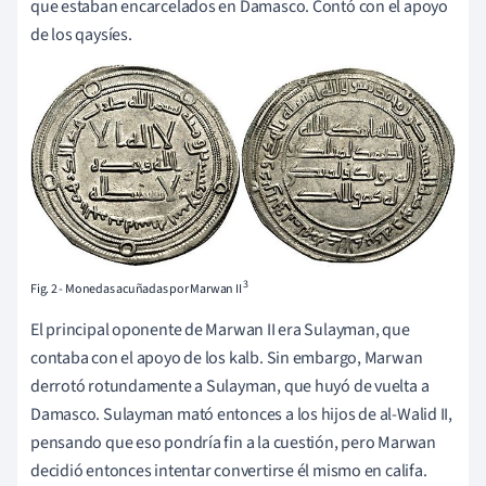
que estaban encarcelados en Damasco. Contó con el apoyo
de los qaysíes.
3
Fig. 2 - Monedas acuñadas por Marwan II
El principal oponente de Marwan II era Sulayman, que
contaba con el apoyo de los kalb. Sin embargo, Marwan
derrotó rotundamente a Sulayman, que huyó de vuelta a
Damasco. Sulayman mató entonces a los hijos de al-Walid II,
pensando que eso pondría fin a la cuestión, pero Marwan
decidió entonces intentar convertirse él mismo en califa.