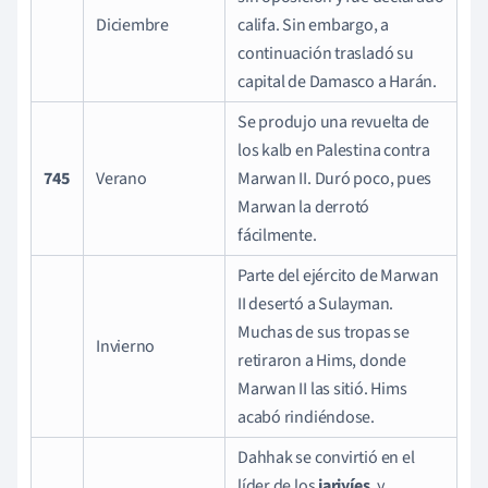
Diciembre
califa. Sin embargo, a
continuación trasladó su
capital de Damasco a Harán.
Se produjo una revuelta de
los kalb en Palestina contra
745
Verano
Marwan II. Duró poco, pues
Marwan la derrotó
fácilmente.
Parte del ejército de Marwan
II desertó a Sulayman.
Muchas de sus tropas se
Invierno
retiraron a Hims, donde
Marwan II las sitió. Hims
acabó rindiéndose.
Dahhak se convirtió en el
líder de los
jariyíes
, y