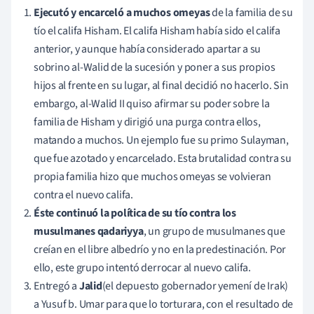
Ejecutó y encarceló a muchos omeyas
de la familia de su
tío el califa Hisham. El califa Hisham había sido el califa
anterior, y aunque había considerado apartar a su
sobrino al-Walid de la sucesión y poner a sus propios
hijos al frente en su lugar, al final decidió no hacerlo. Sin
embargo, al-Walid II quiso afirmar su poder sobre la
familia de Hisham y dirigió una purga contra ellos,
matando a muchos. Un ejemplo fue su primo Sulayman,
que fue azotado y encarcelado. Esta brutalidad contra su
propia familia hizo que muchos omeyas se volvieran
contra el nuevo califa.
Éste continuó la política de su tío contra los
musulmanes qadariyya
, un grupo de musulmanes que
creían en el libre albedrío y no en la predestinación. Por
ello, este grupo intentó derrocar al nuevo califa.
Entregó a
Jalid
(el depuesto gobernador yemení de Irak)
a Yusuf b. Umar para que lo torturara, con el resultado de