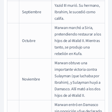
Yazid III murió. Su hermano,
Septiembre
Ibrahim, le sucedió como
califa.
Marwan marchó a Siria,
pretendiendo restaurar a los
Octubre
hijos de al-Walid II. Mientras
tanto, se produjo una
rebelión en Kufa.
Marwan obtuvo una
importante victoria contra
Sulayman (que luchaba por
Noviembre
Ibrahim), y Sulayman huyó a
Damasco. Allí mató a los dos
hijos de al-Walid II.
Marwan entró en Damasco
sin oposición y fue declarado