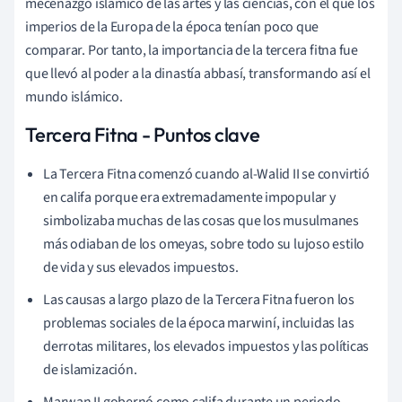
mecenazgo islámico de las artes y las ciencias, con el que los
imperios de la Europa de la época tenían poco que
comparar. Por tanto, la importancia de la tercera fitna fue
que llevó al poder a la dinastía abbasí, transformando así el
mundo islámico.
Tercera Fitna - Puntos clave
La Tercera Fitna comenzó cuando al-Walid II se convirtió
en califa porque era extremadamente impopular y
simbolizaba muchas de las cosas que los musulmanes
más odiaban de los omeyas, sobre todo su lujoso estilo
de vida y sus elevados impuestos.
Las causas a largo plazo de la Tercera Fitna fueron los
problemas sociales de la época marwiní, incluidas las
derrotas militares, los elevados impuestos y las políticas
de islamización.
Marwan II gobernó como califa durante un periodo