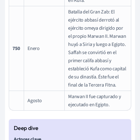
en Kufa.
Batalla del Gran Zab: El
ejército abbasí derrotó al
ejército omeya dirigido por
el propio Marwan II. Marwan
huyó a Siria y luego a Egipto.
750
Enero
Saffah se convirtió en el
primer califa abbasí y
estableció Kufa como capital
de su dinastía. Éste fue el
final de la Tercera Fitna.
Marwan II fue capturado y
Agosto
ejecutado en Egipto.
Actores clave