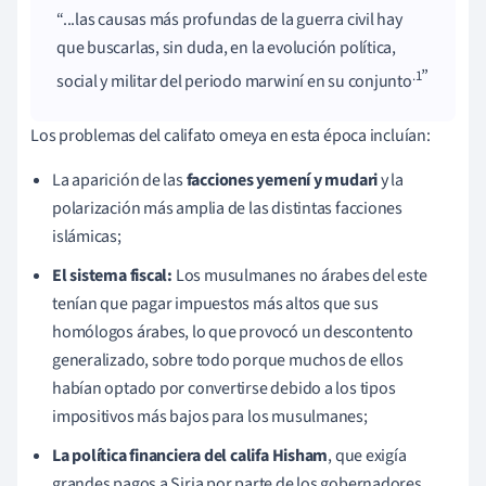
...las causas más profundas de la guerra civil hay
que buscarlas, sin duda, en la evolución política,
.1
social y militar del periodo marwiní en su conjunto
Los problemas del califato omeya en esta época incluían:
La aparición de las
facciones yemení y mudari
y la
polarización más amplia de las distintas facciones
islámicas;
El sistema fiscal:
Los musulmanes no árabes del este
tenían que pagar impuestos más altos que sus
homólogos árabes, lo que provocó un descontento
generalizado, sobre todo porque muchos de ellos
habían optado por convertirse debido a los tipos
impositivos más bajos para los musulmanes;
La política financiera del califa Hisham
, que exigía
grandes pagos a Siria por parte de los gobernadores