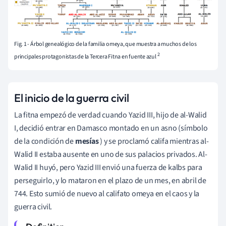
Fig. 1 - Árbol genealógico de la familia omeya, que muestra a muchos de los
2
principales protagonistas de la Tercera Fitna en fuente azul
El inicio de la guerra civil
La fitna empezó de verdad cuando Yazid III, hijo de al-Walid
I, decidió entrar en Damasco montado en un asno (símbolo
de la condición de
mesías
) y se proclamó califa mientras al-
Walid II estaba ausente en uno de sus palacios privados. Al-
Walid II huyó, pero Yazid III envió una fuerza de kalbs para
perseguirlo, y lo mataron en el plazo de un mes, en abril de
744. Esto sumió de nuevo al califato omeya en el caos y la
guerra civil.