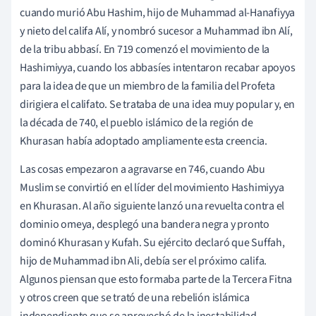
cuando murió Abu Hashim, hijo de Muhammad al-Hanafiyya
y nieto del califa Alí, y nombró sucesor a Muhammad ibn Alí,
de la tribu abbasí. En 719 comenzó el movimiento de la
Hashimiyya, cuando los abbasíes intentaron recabar apoyos
para la idea de que un miembro de la familia del Profeta
dirigiera el califato. Se trataba de una idea muy popular y, en
la década de 740, el pueblo islámico de la región de
Khurasan había adoptado ampliamente esta creencia.
Las cosas empezaron a agravarse en 746, cuando Abu
Muslim se convirtió en el líder del movimiento Hashimiyya
en Khurasan. Al año siguiente lanzó una revuelta contra el
dominio omeya, desplegó una bandera negra y pronto
dominó Khurasan y Kufah. Su ejército declaró que Suffah,
hijo de Muhammad ibn Ali, debía ser el próximo califa.
Algunos piensan que esto formaba parte de la Tercera Fitna
y otros creen que se trató de una rebelión islámica