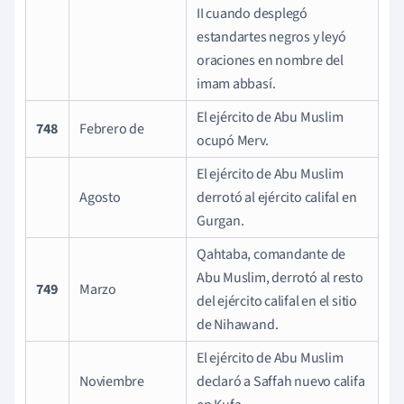
II cuando desplegó
estandartes negros y leyó
oraciones en nombre del
imam abbasí.
El ejército de Abu Muslim
748
Febrero de
ocupó Merv.
El ejército de Abu Muslim
Agosto
derrotó al ejército califal en
Gurgan.
Qahtaba, comandante de
Abu Muslim, derrotó al resto
749
Marzo
del ejército califal en el sitio
de Nihawand.
El ejército de Abu Muslim
Noviembre
declaró a Saffah nuevo califa