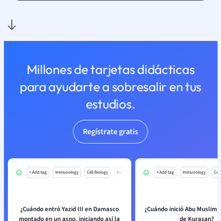
Millones de tarjetas didácticas
para ayudarte a sobresalir en tus
estudios.
Regístrate gratis
+ Add tag
Immunology
Cell Biology
Mo
+ Add tag
Immunology
Cell
¿Cuándo entró Yazid III en Damasco
¿Cuándo inició Abu Muslim l
montado en un asno, iniciando así la
de Kurasan?