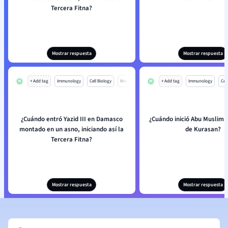
Tercera Fitna?
Mostrar respuesta
Mostrar respuesta
+ Add tag
Immunology
Cell Biology
Mo
+ Add tag
Immunology
Cell
¿Cuándo entró Yazid III en Damasco
¿Cuándo inició Abu Muslim l
montado en un asno, iniciando así la
de Kurasan?
Tercera Fitna?
Mostrar respuesta
Mostrar respuesta