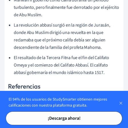
turbulento, pero finalmente fue derrotado por el ejército
de Abu Muslim.
La revolución abbasí surgió en la región de Jurasán,
donde Abu Muslim dirigió una revuelta en la que
reclamaba que el próximo califa debía ser alguien
descendiente de la familia del profeta Mahoma.
El resultado de la Tercera Fitna fue el fin del Califato
Omeya y el comienzo del Califato Abbasí. El califato
abbasí gobernaría el mundo islámico hasta 1517.
Referencias
G.R.Hawting, La primera dinastía del Islam (2001).
El 94% de los usuarios de StudySmarter obtienen mejores
Fig. 1 - Árbol genealógico de la Dinastía Omeya
calificaciones con nuestra plataforma gratuita.
(https://commons.wikimedia.org/wiki/File:Umayyad_dy
Tarjetas de estudio
Tarjetas de estudio
nasty_under_Abd_al-Malik.png) por Al Ameer hijo
¡Descarga ahora!
(https://commons.wikimedia.org/wiki/User:Al_Ameer_s