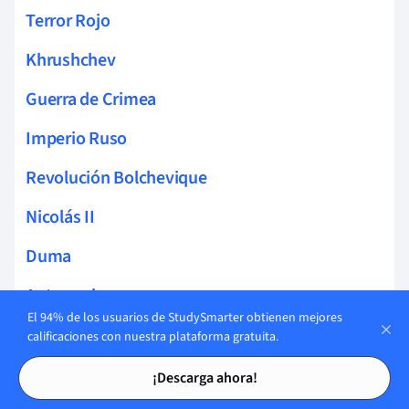
Terror Rojo
Khrushchev
Guerra de Crimea
Imperio Ruso
Revolución Bolchevique
Nicolás II
Duma
Autocracia rusa
El 94% de los usuarios de StudySmarter obtienen mejores
Alejandro II
calificaciones con nuestra plataforma gratuita.
Tarjetas de estudio
Tarjetas de estudio
Alejandro III
¡Descarga ahora!