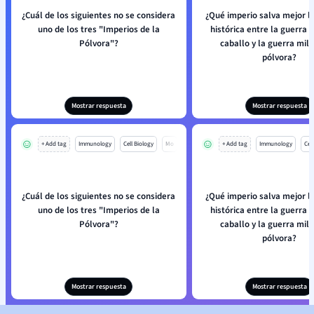
¿Cuál de los siguientes no se considera
¿Qué imperio salva mejor la
uno de los tres "Imperios de la
histórica entre la guerra
Pólvora"?
caballo y la guerra mili
pólvora?
Mostrar respuesta
Mostrar respuesta
+ Add tag
Immunology
Cell Biology
Mo
+ Add tag
Immunology
Cell
¿Cuál de los siguientes no se considera
¿Qué imperio salva mejor la
uno de los tres "Imperios de la
histórica entre la guerra
Pólvora"?
caballo y la guerra mili
pólvora?
Mostrar respuesta
Mostrar respuesta