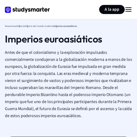
Generar tarjetas de aprendizaje
Resumir página
A la app
Resumenes
Historia
Historia del mundo moderno
Imperios euroasiáticos
Imperios euroasiáticos
Antes de que el colonialismo y la exploración impulsados
comercialmente condujeran a la globalización moderna a manos de los
europeos, la globalización de Eurasia fue impulsada en gran medida
por otra fuerza: la conquista. Las eras medieval y moderna temprana
vieron el surgimiento de vastos y poderosos imperios que rivalizaban e
incluso superaban las maravillas del Imperio Romano. Desde el
perdurable Imperio Bizantino hasta el poderoso Imperio Otomano (un
imperio que fue uno de los principales participantes durante la Primera
Guerra Mundial), el futuro de Eurasia se definió por el ascenso y la caída
de estos poderosos imperios euroasiáticos.