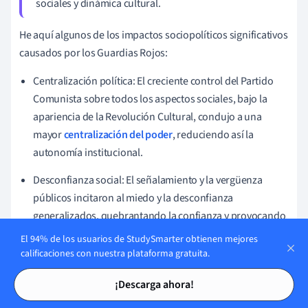
sociales y dinámica cultural.
He aquí algunos de los impactos sociopolíticos significativos
causados por los Guardias Rojos:
Centralización política: El creciente control del Partido
Comunista sobre todos los aspectos sociales, bajo la
apariencia de la Revolución Cultural, condujo a una
mayor
centralización del poder
, reduciendo así la
autonomía institucional.
Desconfianza social: El señalamiento y la vergüenza
públicos incitaron al miedo y la desconfianza
generalizados, quebrantando la confianza y provocando
el desapego y la apatía de la sociedad.
El 94% de los usuarios de StudySmarter obtienen mejores
calificaciones con nuestra plataforma gratuita.
Aislamiento global: En el ámbito internacional, las
Tarjetas de estudio
Tarjetas de estudio
despiadadas acciones de los Guardias Rojos suscitaron
¡Descarga ahora!
críticas de otros partidos comunistas y socialistas,