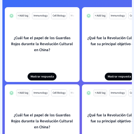
+ Add tag
Immunology
Cell Biology
Mo
+ Add tag
Immunology
Cell
¿Cuál fue el papel de los Guardias
¿Qué fue la Revolución Cult
Rojos durante la Revolución Cultural
fue su principal objetivo 
en China?
Mostrar respuesta
Mostrar respuesta
+ Add tag
Immunology
Cell Biology
Mo
+ Add tag
Immunology
Cell
¿Cuál fue el papel de los Guardias
¿Qué fue la Revolución Cult
Rojos durante la Revolución Cultural
fue su principal objetivo 
en China?