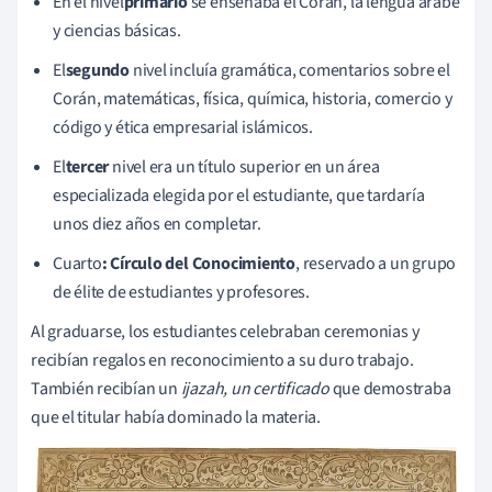
En el nivel
primario
se enseñaba el Corán, la lengua árabe
y ciencias básicas.
El
segundo
nivel incluía gramática, comentarios sobre el
Corán, matemáticas, física, química, historia, comercio y
código y ética empresarial islámicos.
El
tercer
nivel era un título superior en un área
especializada elegida por el estudiante, que tardaría
unos diez años en completar.
Cuarto
: Círculo del Conocimiento
, reservado a un grupo
de élite de estudiantes y profesores.
Al graduarse, los estudiantes celebraban ceremonias y
recibían regalos en reconocimiento a su duro trabajo.
También recibían un
ijazah, un certificado
que demostraba
que el titular había dominado la materia.