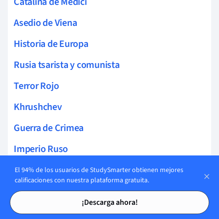
Catalina de Médici
Asedio de Viena
Historia de Europa
Rusia tsarista y comunista
Terror Rojo
Khrushchev
Guerra de Crimea
Imperio Ruso
Revolución Bolchevique
El 94% de los usuarios de StudySmarter obtienen mejores
calificaciones con nuestra plataforma gratuita.
Nicolás II
Tarjetas de estudio
Tarjetas de estudio
¡Descarga ahora!
Duma