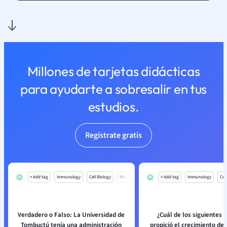
Millones de tarjetas didácticas
para ayudarte a sobresalir en tus
estudios.
Regístrate gratis
+ Add tag
Immunology
Cell Biology
Mo
+ Add tag
Immunology
Cell
Verdadero o Falso: La Universidad de
¿Cuál de los siguientes 
Tombuctú tenía una administración
propició el crecimiento d