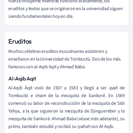
fuerza influyente mientras funcionó activamente, los
eruditos y textos que se originaron en la universidad siguen
siendo fundamentales hoy en día.
Eruditos
Muchos célebres eruditos musulmanes asistieron y
enseñaron en la Universidad de Tombuctú. Dos de los más
famosos son al-Aqib Aqit y Ahmad Baba.
Al-Aqib Aqit
Al-Aqib Aqit vivió de 1507 a 1583 y llegó a ser
qadi
de
Tombuctú e
imam
de la mezquita de Sankoré. En 1569
comenzó su labor de reconstrucción de la mezquita de Sidi
Yahya, a la que siguieron la mezquita de Djinguereber y la
mezquita de Sankoré. Ahmad Baba (véase más adelante), su
primo, también estudió y recibió su
iyahah
con Al-Aqib.