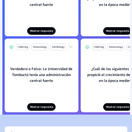
central fuerte
en la época mediev
Mostrar respuesta
Mostrar respuesta
+ Add tag
Immunology
Cell Biology
Mo
+ Add tag
Immunology
Cell
Verdadero o Falso: La Universidad de
¿Cuál de los siguientes 
Tombuctú tenía una administración
propició el crecimiento d
central fuerte
en la época mediev
Mostrar respuesta
Mostrar respuesta