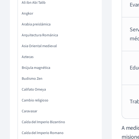
Ali ibn Abi Talib
Eva
Angkor
Arabia preislámica
Serv
Arquitectura Románica
méd
Asia Oriental medieval
Aztecas
Edu
Brújula magnética
Budismo Zen
Califato Omeya
Cambio religioso
Trab
Caravasar
Caída del Imperio Bizantino
A medid
Caída del Imperio Romano
misione