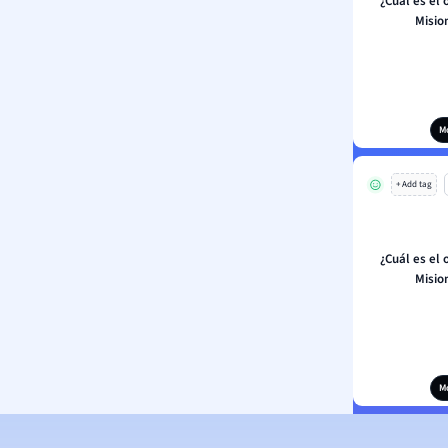
¿Cuál es el 
Misio
M
+ Add tag
¿Cuál es el 
Misio
M