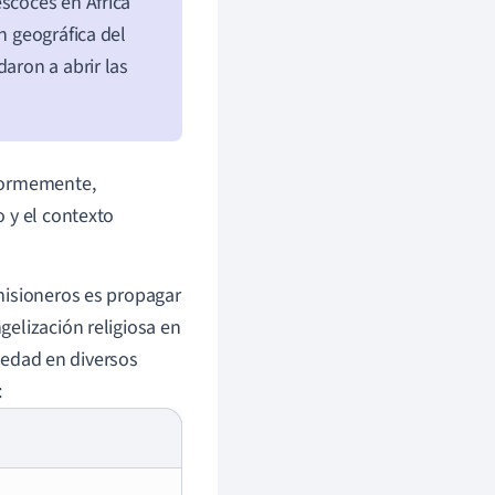
escocés en África
n geográfica del
aron a abrir las
enormemente,
 y el contexto
misioneros es propagar
elización religiosa en
ciedad en diversos
: