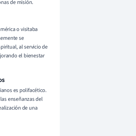
onas de misión.
mérica o visitaba
blemente se
ritual, al servicio de
jorando el bienestar
os
ianos es polifacético.
ir las enseñanzas del
ealización de una