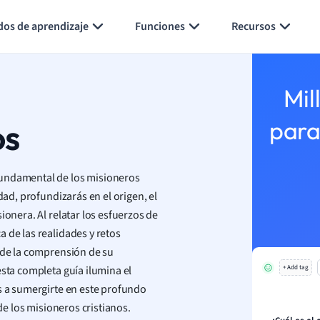
Generar tarjetas de aprendizaje
Resumir página
dos de aprendizaje
Funciones
Recursos
Mil
os
para
fundamental de los misioneros
dad, profundizarás en el origen, el
ionera. Al relatar los esfuerzos de
 de las realidades y retos
esde la comprensión de su
esta completa guía ilumina el
+ Add tag
os a sumergirte en este profundo
 de los misioneros cristianos.