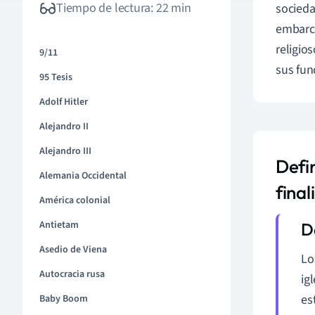
Tiempo de lectura: 22 min
socieda
embarca
religio
9/11
sus fun
95 Tesis
Adolf Hitler
Alejandro II
Alejandro III
Defin
Alemania Occidental
final
América colonial
Antietam
Asedio de Viena
Lo
Autocracia rusa
ig
es
Baby Boom