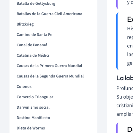
y 
Batalla de Gettysburg
Batallas de la Guerra Civil Americana
Blitzkrieg
Hi
Camino de Santa Fe
re
Canal de Panamá
en
la
Catalina de Médici
ge
Causas de la Primera Guerra Mundial
Causas de la Segunda Guerra Mundial
La lab
Colonos
Profund
Su obje
Comercio Triangular
cristia
Darwinismo social
amplia 
Destino Manifiesto
Dieta de Worms