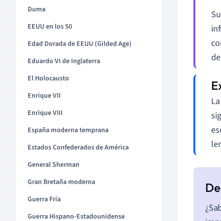
Duma
Su
EEUU en los 50
in
co
Edad Dorada de EEUU (Gilded Age)
de
Eduardo VI de Inglaterra
El Holocausto
Enrique VII
La
Enrique VIII
si
es
España moderna temprana
le
Estados Confederados de América
General Sherman
Gran Bretaña moderna
Guerra Fría
¿Sab
Guerra Hispano-Estadounidense