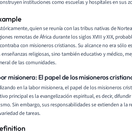
construyen instituciones como escuelas y hospitales en sus z
stóricamente, quien se reunía con las tribus nativas de Nortea
giones remotas de África durante los siglos XVIII y XIX, proba
contraba con misioneros cristianos. Su alcance no era sólo espi
s enseñanzas religiosas, sino también educativo y médico, me
neral de las comunidades.
or misionera: El papel de los misioneros cristian
izando en la labor misionera, el papel de los misioneros crist
tivo principal es la evangelización espiritual, es decir, difund
nismo. Sin embargo, sus responsabilidades se extienden a la r
variedad de tareas.