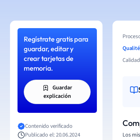
Proceso
Regístrate gratis para
guardar, editar y
Qualité
crear tarjetas de
Calida
memoria.
Guardar
explicación
Comp
Contenido verificado
Publicado el: 20.06.2024
Los mis