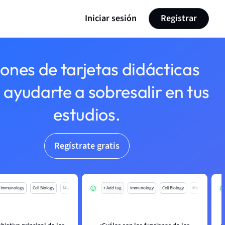
Iniciar sesión
Registrar
lones de tarjetas didácticas
 ayudarte a sobresalir en tus
estudios.
Regístrate gratis
Immunology
Cell Biology
Mo
+ Add tag
Immunology
Cell Biology
Mo