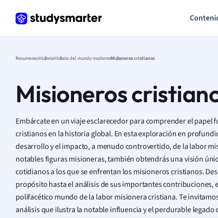
Conteni
Resumenes
Historia
Historia del mundo moderno
Misioneros cristianos
Misioneros cristian
Embárcate en un viaje esclarecedor para comprender el papel 
cristianos en la historia global. En esta exploración en profundi
desarrollo y el impacto, a menudo controvertido, de la labor mis
notables figuras misioneras, también obtendrás una visión única
cotidianos a los que se enfrentan los misioneros cristianos. D
propósito hasta el análisis de sus importantes contribuciones, 
polifacético mundo de la labor misionera cristiana. Te invitam
análisis que ilustra la notable influencia y el perdurable legado