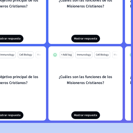
objetivo principal de los
¿Cuáles son las funciones de los
¿
neros Cristianos?
Misioneros Cristianos?
l
ostrar respuesta
Mostrar respuesta
Immunology
Cell Biology
Mo
+ Add tag
Immunology
Cell Biology
Mo
objetivo principal de los
¿Cuáles son las funciones de los
¿
neros Cristianos?
Misioneros Cristianos?
l
ostrar respuesta
Mostrar respuesta