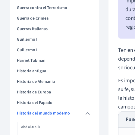
impo
Guerra contra el Terrorismo
dura
cont
Guerra de Crimea
regi
Guerras Italianas
Guillermo I
Ten en 
Guillermo II
dependi
Harriet Tubman
sociocu
Historia antigua
Es impo
Historia de Alemania
su fe, 
Historia de Europa
la hist
Historia del Papado
campos.
Historia del mundo moderno
Fun
Abd al-Malik