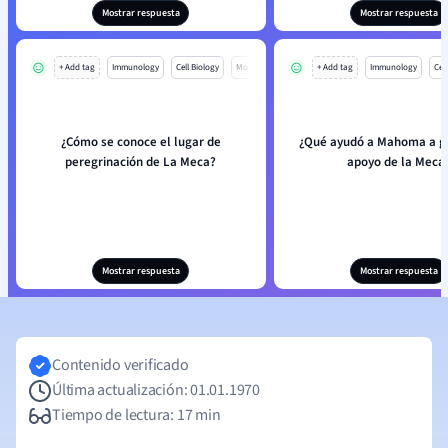
Mostrar respuesta
Mostrar respuesta
+ Add tag
Immunology
Cell Biology
Mo
+ Add tag
Immunology
Cell
¿Cómo se conoce el lugar de
¿Qué ayudó a Mahoma a g
peregrinación de La Meca?
apoyo de la Meca
Mostrar respuesta
Mostrar respuesta
Contenido verificado
Última actualización: 01.01.1970
Tiempo de lectura: 17 min