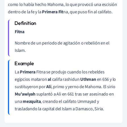
como lo había hecho Mahoma, lo que provocó una escisión
dentro de la fe y la
Primera Fit
na, que puso fin al califato.
Fitna
Nombre de un periodo de agitación o rebelión en el
Islam.
La
Primera
Fitna se produjo cuando los rebeldes
egipcios mataron
al
califa rashidun
Uthman
en 656 y lo
sustituyeron por
Ali
, primo y yerno de Mahoma. El sirio
Mu'awiyah
suplantó a Ali en 661 tras ser asesinado en
una
mezquita
, creando el califato Ummayad
y
trasladando la capital del Islam a Damasco, Siria.