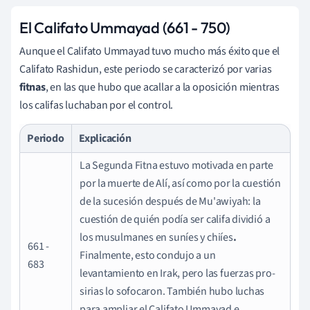
El Califato Ummayad (661 - 750)
Aunque el
Califato Ummayad
tuvo mucho más éxito que el
Califato Rashidun, este periodo se caracterizó por varias
fitnas
, en las que hubo que acallar a la oposición mientras
los
califas
luchaban por el control.
Periodo
Explicación
La Segunda Fitna
estuvo motivada en parte
por la muerte de Alí, así como por la cuestión
de la sucesión después de Mu'awiyah: la
cuestión de quién podía ser califa dividió a
los musulmanes en suníes y chiíes
.
661 -
Finalmente, esto condujo a un
683
levantamiento en Irak, pero las fuerzas pro-
sirias lo sofocaron. También hubo luchas
para ampliar el Califato Ummayad e