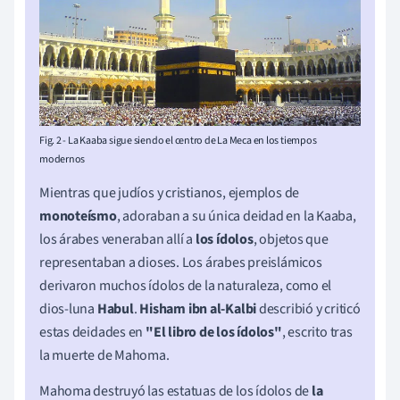
Fig. 2 - La Kaaba sigue siendo el centro de La Meca en los tiempos
modernos
Mientras que judíos y cristianos, ejemplos de
monoteísmo
, adoraban a su única deidad en la Kaaba,
los árabes veneraban allí a
los ídolos
, objetos que
representaban a dioses. Los árabes preislámicos
derivaron muchos ídolos de la naturaleza, como el
dios-luna
Habul
.
Hisham ibn al-Kalbi
describió y criticó
estas deidades en
"El libro de los ídolos"
, escrito tras
la muerte de Mahoma.
Mahoma destruyó las estatuas de los ídolos de
la