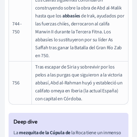
Los califas siguientes continuaron
construyendo sobre la obra de Abd al-Malik
hasta que los
abbasíes
de Irak, ayudados por
744 -
las fuerzas chiíes, derrocaron al califa
750
Marwin II durante la Tercera Fitna. Los
abbasíes lo sustituyeron por su líder As
Saffah tras ganar la Batalla del Gran Río Zab
en 750.
Tras escapar de Siria y sobrevivir por los
pelos a las purgas que siguieron a la victoria
756
abbasí, Abd al-Rahman huyó y estableció un
califato omeya en Iberia (la actual España)
con capital en Córdoba.
La
mezquita de la Cúpula de
la Roca tiene un inmenso