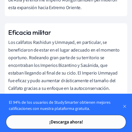
de Asia y el enorme Imperio Mongol también permitieron
esta expansión hacia Extremo Oriente.
Eficacia militar
Los califatos Rashidun y Ummayad, en particular, se
beneficiaron de estar en el lugar adecuado en el momento
oportuno. Rodeando gran parte de su territorio se
encontraban los Imperios Bizantino y Sasánida, que
estaban llegando al final de su ciclo. El Imperio
Ummayad
fue eficaz y pudo aumentar drásticamente el tamaño del
Califato gracias a su enfoque en la autoconservación.
Una vez que surgieron otros imperios y se desarrollaron
El 94% de los usuarios de StudySmarter obtienen mejores
diferentes facciones dentro del Califato durante la época
calificaciones con nuestra plataforma gratuita.
abbasí, siempre fue cuestión de tiempo que empezara a
Tarjetas de estudio
Tarjetas de estudio
¡Descarga ahora!
menguar y acabara llegando al final de su propio ciclo.