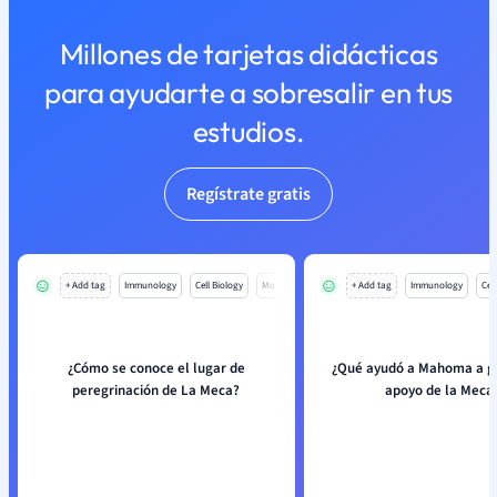
Millones de tarjetas didácticas
para ayudarte a sobresalir en tus
estudios.
Regístrate gratis
+ Add tag
Immunology
Cell Biology
Mo
+ Add tag
Immunology
Cell
¿Cómo se conoce el lugar de
¿Qué ayudó a Mahoma a g
peregrinación de La Meca?
apoyo de la Meca