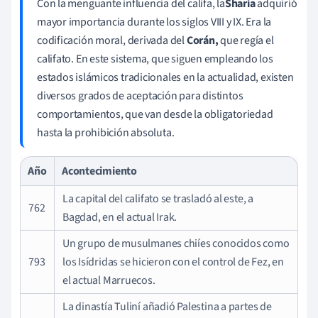
Con la menguante influencia del califa, la
Sharia
adquirió
mayor importancia durante los siglos VIII y IX. Era la
codificación moral, derivada del
Corán,
que regía el
califato. En este sistema, que siguen empleando los
estados islámicos tradicionales en la actualidad, existen
diversos grados de aceptación para distintos
comportamientos, que van desde la obligatoriedad
hasta la prohibición absoluta.
Año
Acontecimiento
La capital del califato se trasladó al este, a
762
Bagdad, en el actual Irak.
Un grupo de musulmanes chiíes
conocidos como
793
los Isídridas se hicieron con el control de Fez, en
el actual Marruecos.
La dinastía Tuliní añadió Palestina a partes de