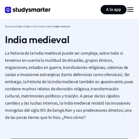
Generar tarjetas de aprendizaje
Resumir página
A la app
Resumenes
Historia
Historia del mundo moderno
India medieval
India medieval
La historia de la India medieval puede ser compleja, sobre todo si
tenemos en cuenta la multitud de dinastías, grupos étnicos,
migraciones, estados en guerra, transfusiones religiosas, sistemas de
castas e
invasiones extranjeras (tanto defensivas como ofensivas). Sin
embargo, la historia de la India medieval también es
apasionante
, pues
contiene muchos relatos de devoción religiosa, transformación
cultural, matrimonios políticos y traición.
A
pesar de los rápidos
cambios y las luchas internas,
la India medieval
resistió las invasiones
mongolas del siglo XIII de Gengis Kan y sus predecesores directos; una
de las pocas tierras que lo hizo. ¿Pero cómo?