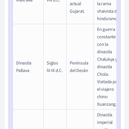
Maitraka
VIII d.C.
actual
la rama
Gujarat.
shaivista del
hinduismo.
En guerra
constante
con la
dinastía
Chalukya y la
Dinastía
Siglos
Península
dinastía
Pallava
IV-IX d.C.
del Decán
Chola.
Visitada por
el viajero
chino
Xuanzang.
Dinastía
imperial