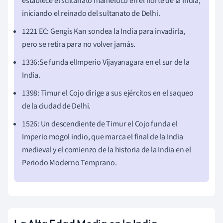
establece el sultanato mameluco en el norte de la India,
iniciando el reinado del sultanato de Delhi.
1221 EC: Gengis Kan sondea la India para invadirla,
pero se retira para no volver jamás.
1336:
Se funda
el
Imperio Vijayanagara en el sur de la
India.
1398: Timur el Cojo dirige a sus ejércitos en el saqueo
de la ciudad de Delhi.
1526: Un descendiente de Timur el Cojo funda el
Imperio mogol indio, que marca el final de la India
medieval y el comienzo de la historia de la India en el
Periodo Moderno Temprano.