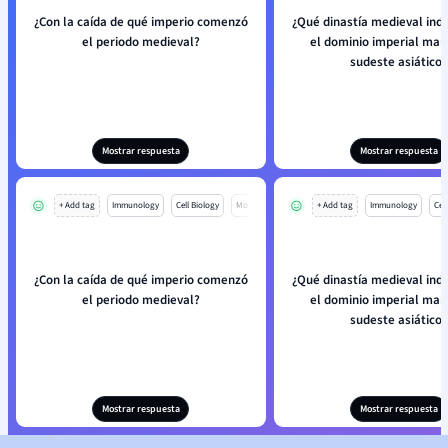
¿Con la caída de qué imperio comenzó
¿Qué dinastía medieval indi
el periodo medieval?
el dominio imperial marí
sudeste asiático?
Mostrar respuesta
Mostrar respuesta
+ Add tag
Immunology
Cell Biology
Mo
+ Add tag
Immunology
Cell
¿Con la caída de qué imperio comenzó
¿Qué dinastía medieval indi
el periodo medieval?
el dominio imperial marí
sudeste asiático?
Mostrar respuesta
Mostrar respuesta