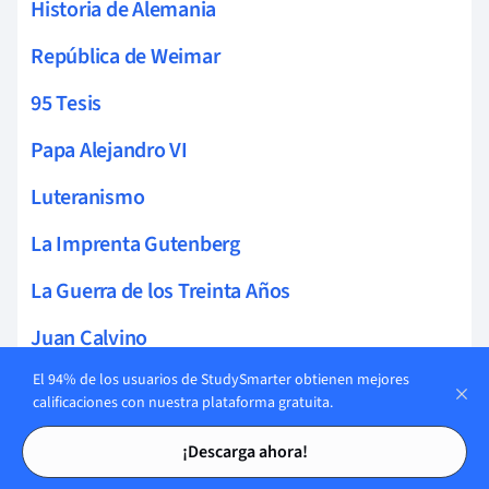
Historia de Alemania
República de Weimar
95 Tesis
Papa Alejandro VI
Luteranismo
La Imprenta Gutenberg
La Guerra de los Treinta Años
Juan Calvino
El 94% de los usuarios de StudySmarter obtienen mejores
Iglesia Luterana
calificaciones con nuestra plataforma gratuita.
Hugonotes
Tarjetas de estudio
Tarjetas de estudio
¡Descarga ahora!
Guerras Italianas