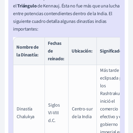
el
Triángulo
de Kennauj. Ésta no fue más que una lucha
entre potencias contendientes dentro de la India. El
siguiente cuadro detalla algunas dinastías indias
importantes:
Fechas
Nombre de
de
Ubicación:
Significado
la Dinastía:
reinado:
Más tarde
eclipsada por
los
Rashtrakutas,
inició el
Siglos
Dinastía
Centro-sur
comercio
VI-VIII
Chalukya
de la India
efectivo y el
d.C.
gobierno
imperial en la