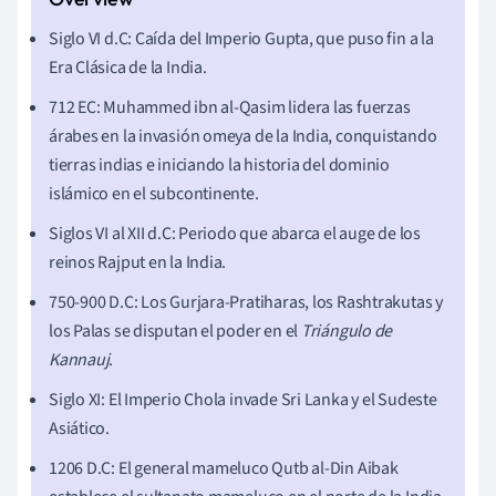
Siglo VI d.C: Caída del Imperio Gupta, que puso fin a la
Era Clásica de la India.
712 EC: Muhammed ibn al-Qasim lidera las fuerzas
árabes en la invasión omeya de la India, conquistando
tierras indias e iniciando la historia del dominio
islámico en el subcontinente.
Siglos VI al XII d.C: Periodo que abarca el auge de los
reinos Rajput en la India.
750-900 D.C: Los Gurjara-Pratiharas, los Rashtrakutas y
los Palas se disputan el poder en el
Triángulo de
Kannauj
.
Siglo XI: El Imperio Chola invade Sri Lanka y el Sudeste
Asiático.
1206 D.C: El general mameluco Qutb al-Din Aibak