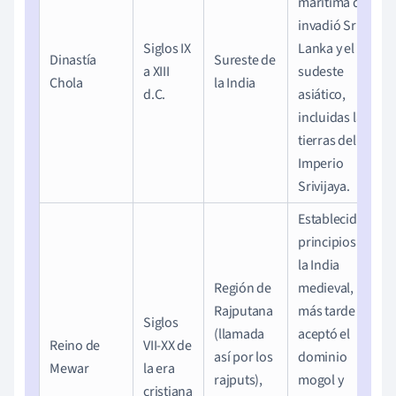
marítima que
invadió Sri
Siglos IX
Lanka y el
Dinastía
Sureste de
a XIII
sudeste
Chola
la India
d.C.
asiático,
incluidas las
tierras del
Imperio
Srivijaya.
Establecido a
principios de
la India
Región de
medieval,
Rajputana
más tarde
Siglos
(llamada
aceptó el
Reino de
VII-XX de
así por los
dominio
Mewar
la era
rajputs),
mogol y
cristiana