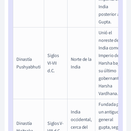
India
posterior a
Gupta.
Unió el
noreste de la
India como
Siglos
Imperio de
Dinastía
Norte de la
VI-VII
Harsha bajo
Pushyabhuti
India
d.C.
su último
gobernante
Harsha
Vardhana.
Fundada por
India
un antiguo
occidental,
general
Dinastía
Siglos V-
cerca del
gupta, seguía