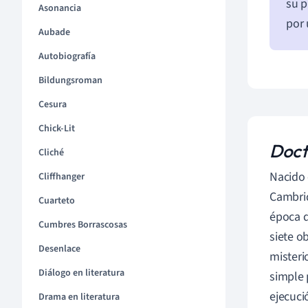
su p
Asonancia
por 
Aubade
Autobiografía
Bildungsroman
Cesura
Chick-Lit
Doct
Cliché
Nacido 
Cliffhanger
Cambrid
Cuarteto
época 
Cumbres Borrascosas
siete o
Desenlace
misteri
Diálogo en literatura
simple 
ejecuci
Drama en literatura