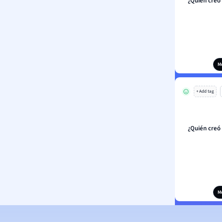
¿Quién creó
M
+ Add tag
¿Quién creó
M