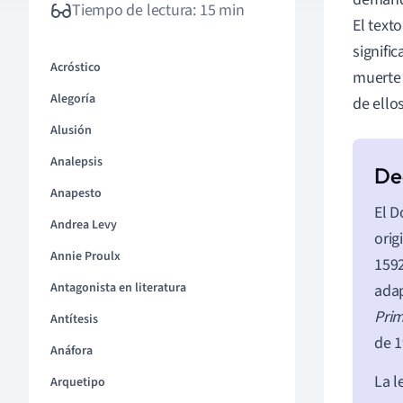
Tiempo de lectura: 15 min
El text
signifi
Acróstico
muerte 
Alegoría
de ellos
Alusión
Analepsis
Anapesto
El D
Andrea Levy
orig
Annie Proulx
1592
Antagonista en literatura
adap
Prim
Antítesis
de 
Anáfora
La l
Arquetipo