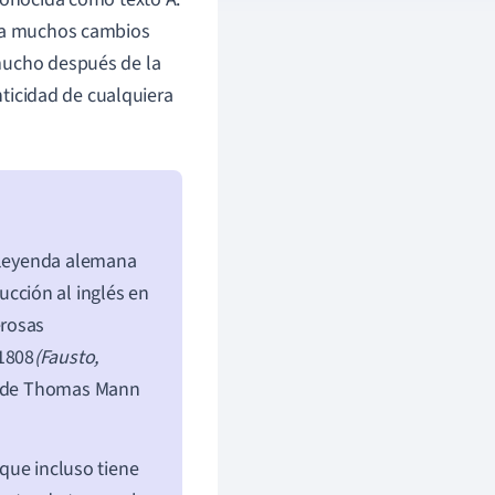
nía muchos cambios
 mucho después de la
enticidad de cualquiera
a leyenda alemana
cción al inglés en
erosas
1808
(Fausto,
a de Thomas Mann
 que incluso tiene