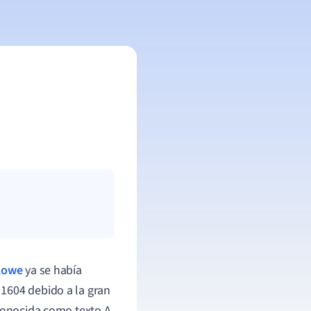
lowe
ya se había
1604 debido a la gran
 conocida como texto A.