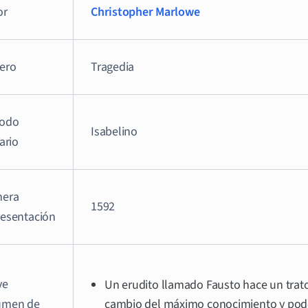
or
Christopher Marlowe
ero
Tragedia
iodo
Isabelino
rario
mera
1592
resentación
ve
Un erudito llamado Fausto hace un trato
umen de
cambio del máximo conocimiento y pod