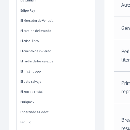
Dutchman
Aut
Edipo Rey
El Mercader de Venecia
Gén
El camino del mundo
El crisol libro
Per
El cuento de invierno
lite
El jardín de los cerezos
El misántropo
El pato salvaje
Pri
rep
El zoo de cristal
Enrique V
Esperando a Godot
Bre
Esquilo
res