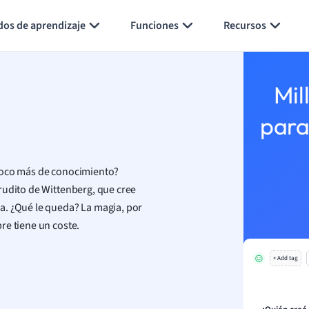
Generar tarjetas de aprendizaje
Resumir página
dos de aprendizaje
Funciones
Recursos
Mil
para
 poco más de conocimiento?
rudito de Wittenberg, que cree
a. ¿Qué le queda? La magia, por
re tiene un coste.
+ Add tag