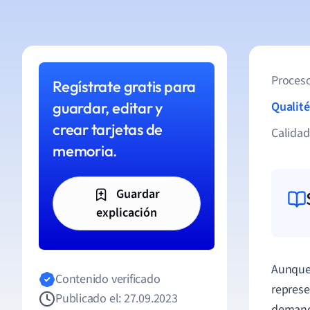
Proceso
Regístrate gratis para
guardar, editar y
Qualité
crear tarjetas de
Calida
memoria.
Guardar
explicación
Aunque 
Contenido verificado
repres
Publicado el: 27.09.2023
demanda