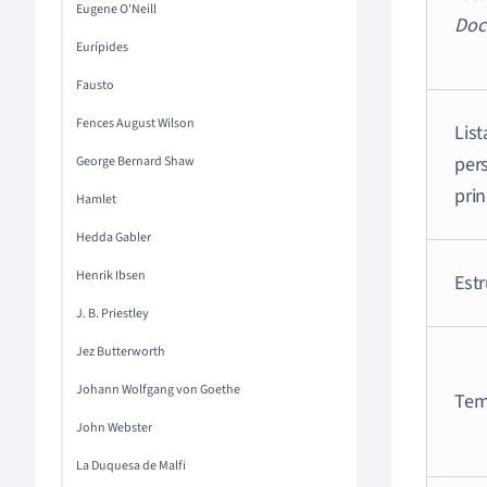
Eugene O'Neill
Doc
Eurípides
Fausto
Fences August Wilson
List
per
George Bernard Shaw
prin
Hamlet
Hedda Gabler
Henrik Ibsen
Est
J. B. Priestley
Jez Butterworth
Johann Wolfgang von Goethe
Tem
John Webster
La Duquesa de Malfi