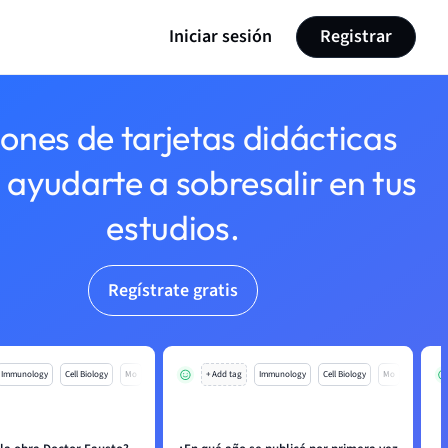
Iniciar sesión
Registrar
lones de tarjetas didácticas
 ayudarte a sobresalir en tus
estudios.
Regístrate gratis
Immunology
Cell Biology
Mo
+ Add tag
Immunology
Cell Biology
Mo