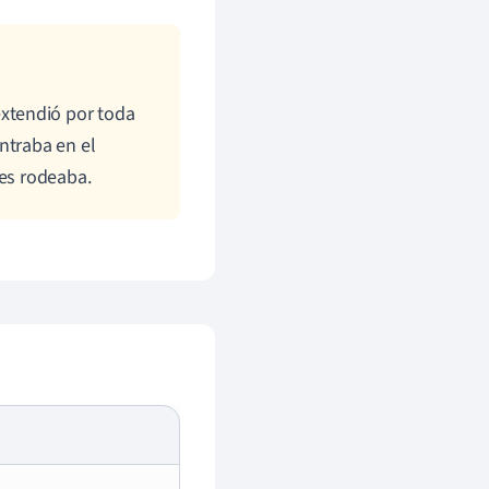
 extendió por toda
ntraba en el
les rodeaba.