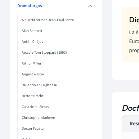
Dramaturgos
A puerta cerrada Jean-Paul Sartre
Alan Bennett
La 
Euro
Antón Chéjov
prog
Arcadia Tom Stoppard (1993)
Arthur Miller
August Wilson
Bailando en Lughnasa
Bertolt Brecht
Doct
Casa de muñecas
Christopher Marlowe
Res
Doctor Fausto