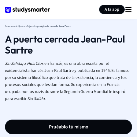
Generar tarjetas de aprendizaje
Resumir página
A la app
Resumenes
Literatura
Dramaturgos
A puerta cerrada Jean-Paul Sartre
A puerta cerrada Jean-Paul
Sartre
Sin Salida
, o
Huis Clos
en francés, es una obra escrita por el
existencialista francés Jean-Paul Sartre y publicada en 1945. Es famoso
por su sistema filosófico que trata de la existencia, la conciencia y los
procesos sociales que les dan forma. Su experiencia en la Francia
ocupada por los nazis durante la Segunda Guerra Mundial le inspiró
para escribir Sin
Salida
.
Pruéablo tú mismo