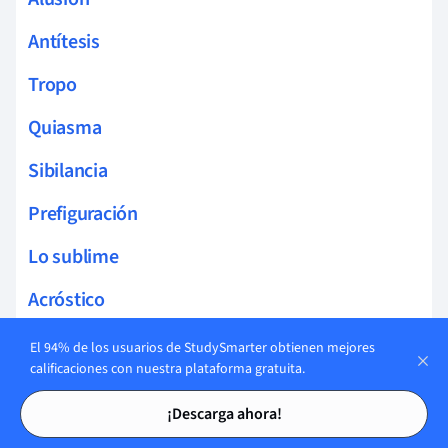
Antítesis
Tropo
Quiasma
Sibilancia
Prefiguración
Lo sublime
Acróstico
Malapropismo
El 94% de los usuarios de StudySmarter obtienen mejores
calificaciones con nuestra plataforma gratuita.
Pastiche
Tarjetas de estudio
Tarjetas de estudio
¡Descarga ahora!
Encabalgamiento