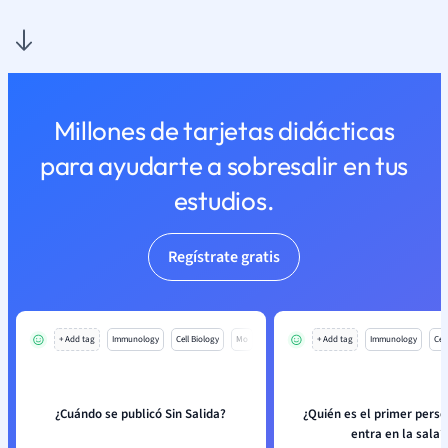
Millones de tarjetas didácticas
para ayudarte a sobresalir en tus
estudios.
Regístrate gratis
+ Add tag
Immunology
Cell Biology
Mo
+ Add tag
Immunology
Cell
¿Cuándo se publicó Sin Salida?
¿Quién es el primer perso
entra en la sala?