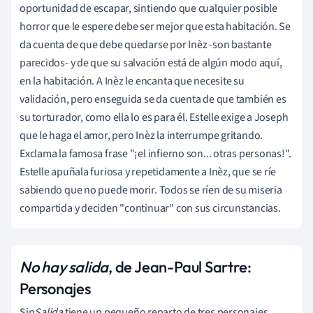
oportunidad de escapar, sintiendo que cualquier posible
horror que le espere debe ser mejor que esta habitación. Se
da cuenta de que debe quedarse por Inèz -son bastante
parecidos- y de que su salvación está de algún modo aquí,
en la habitación. A Inèz le encanta que necesite su
validación, pero enseguida se da cuenta de que también es
su torturador, como ella lo es para él. Estelle exige a Joseph
que le haga el amor, pero Inèz la interrumpe gritando.
Exclama la famosa frase "¡el infierno son... otras personas!".
Estelle apuñala furiosa y repetidamente a Inèz, que se ríe
sabiendo que no puede morir. Todos se ríen de su miseria
compartida y deciden "continuar" con sus circunstancias.
No hay salida
, de Jean-Paul Sartre:
Personajes
Sin
Salida
tiene un pequeño reparto de tres personajes