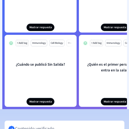
Mostrar respuesta
Mostrar respuesta
+ Add tag
Immunology
Cell Biology
Mo
+ Add tag
Immunology
Cell
¿Cuándo se publicó Sin Salida?
¿Quién es el primer perso
entra en la sala?
Mostrar respuesta
Mostrar respuesta
Contenido verificado