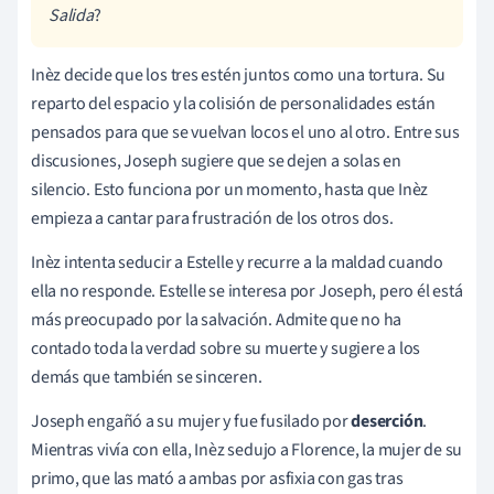
Salida
?
Inèz decide que los tres estén juntos como una tortura. Su
reparto del espacio y la colisión de personalidades están
pensados para que se vuelvan locos el uno al otro. Entre sus
discusiones, Joseph sugiere que se dejen a solas en
silencio. Esto funciona por un momento, hasta que Inèz
empieza a cantar para frustración de los otros dos.
Inèz intenta seducir a Estelle y recurre a la maldad cuando
ella no responde. Estelle se interesa por Joseph, pero él está
más preocupado por la salvación. Admite que no ha
contado toda la verdad sobre su muerte y sugiere a los
demás que también se sinceren.
Joseph engañó a su mujer y fue fusilado por
deserción
.
Mientras vivía con ella, Inèz sedujo a Florence, la mujer de su
primo, que las mató a ambas por asfixia con gas tras