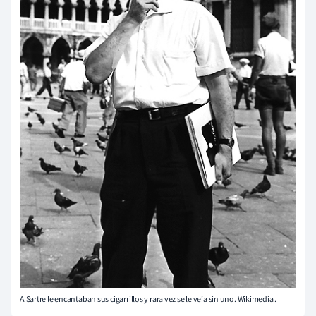
A Sartre le encantaban sus cigarrillos y rara vez se le veía sin uno. Wikimedia .