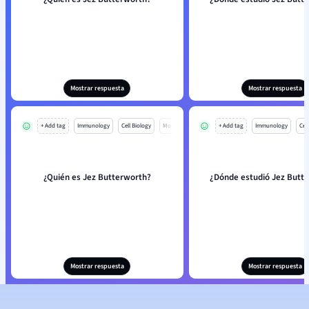
Mostrar respuesta
Mostrar respuesta
+ Add tag
Immunology
Cell Biology
Mo
+ Add tag
Immunology
Cell
¿Quién es Jez Butterworth?
¿Dónde estudió Jez Butt
Mostrar respuesta
Mostrar respuesta