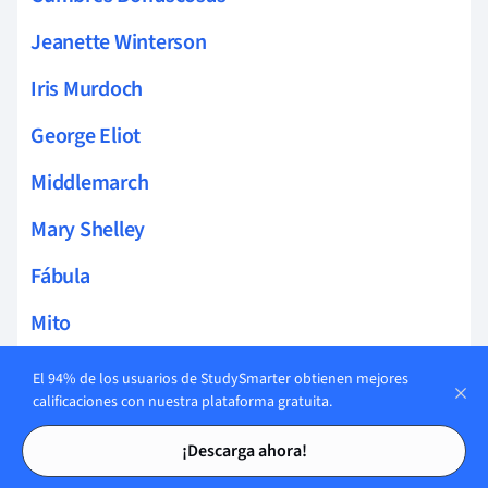
Jeanette Winterson
Iris Murdoch
George Eliot
Middlemarch
Mary Shelley
Fábula
Mito
Ficción
El 94% de los usuarios de StudySmarter obtienen mejores
calificaciones con nuestra plataforma gratuita.
Obra de teatro
Tarjetas de estudio
Tarjetas de estudio
¡Descarga ahora!
Teatro del absurdo