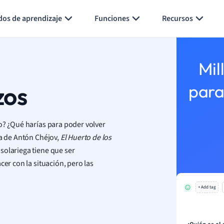
Generar tarjetas de aprendizaje
Resumir página
dos de aprendizaje
Funciones
Recursos
Mil
zos
para
o? ¿Qué harías para poder volver
ra de Antón Chéjov,
El Huerto de los
solariega tiene que ser
cer con la situación, pero las
+ Add tag