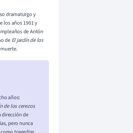
moso dramaturgo y
re los años 1901 y
 cumpleaños de Antón
eno de
El jardín de los
 muerte.
cho años:
ín de los cerezos
a dirección de
ias, pero nunca
 como tragedias.