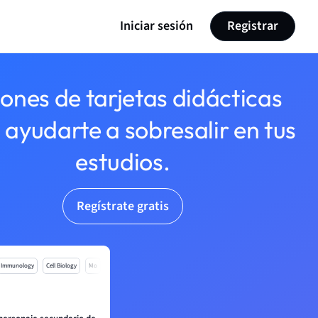
Iniciar sesión
Registrar
lones de tarjetas didácticas
 ayudarte a sobresalir en tus
estudios.
Regístrate gratis
Immunology
Cell Biology
Mo