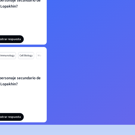
 personaje secundario de
Lopakhin?
ostrar respuesta
Immunology
Cell Biology
Mo
 personaje secundario de
Lopakhin?
ostrar respuesta