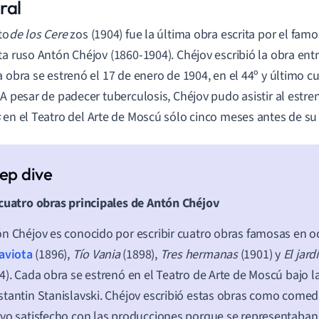
ral
to
de los Cere
zos (1904) fue la última obra escrita por el fa
ta ruso Antón Chéjov (1860-1904). Chéjov escribió la obra ent
a obra se estrenó el 17 de enero de 1904, en el 44º y último
 A pesar de padecer tuberculosis, Chéjov pudo asistir al estr
s
en el Teatro del Arte de Moscú sólo cinco meses antes de su
cuatro obras principales de Antón Chéjov
n Chéjov es conocido por escribir cuatro obras famosas en o
aviota
(1896),
Tío Vania
(1898),
Tres hermanas
(1901) y
El jard
4). Cada obra se estrenó en el Teatro de Arte de Moscú bajo l
tantin Stanislavski. Chéjov escribió estas obras como comed
vo satisfecho con las producciones porque se representaban