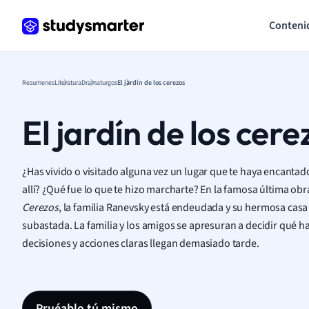
Conteni
Resumenes
Literatura
Dramaturgos
El jardín de los cerezos
El jardín de los cere
¿Has vivido o visitado alguna vez un lugar que te haya encantad
allí? ¿Qué fue lo que te hizo marcharte? En la famosa última ob
Cerezos
, la familia Ranevsky está endeudada y su hermosa casa 
subastada. La familia y los amigos se apresuran a decidir qué ha
decisiones y acciones claras llegan demasiado tarde.
Pruéablo tú mismo