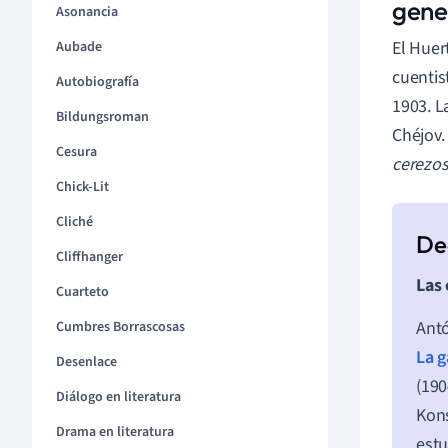
gene
Asonancia
El Huer
Aubade
cuentis
Autobiografía
1903. L
Bildungsroman
Chéjov.
Cesura
cerezo
Chick-Lit
Cliché
Cliffhanger
Las 
Cuarteto
Antó
Cumbres Borrascosas
La g
Desenlace
(190
Diálogo en literatura
Kons
Drama en literatura
estu