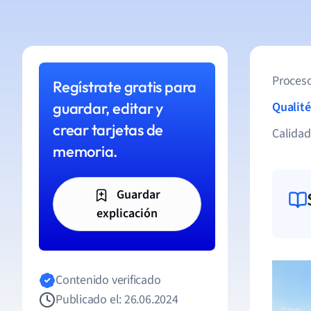
Proceso
Regístrate gratis para
guardar, editar y
Qualité
crear tarjetas de
Calida
memoria.
Guardar
explicación
Contenido verificado
Publicado el: 26.06.2024