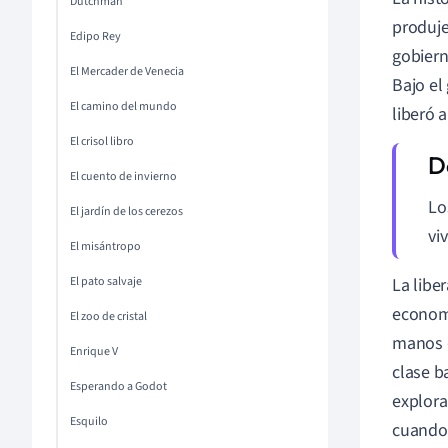
Dutchman
produje
Edipo Rey
gobiern
El Mercader de Venecia
Bajo el
El camino del mundo
liberó 
El crisol libro
El cuento de invierno
Lo
El jardín de los cerezos
vi
El misántropo
La libe
El pato salvaje
economí
El zoo de cristal
manos d
Enrique V
clase b
Esperando a Godot
explora
Esquilo
cuando 