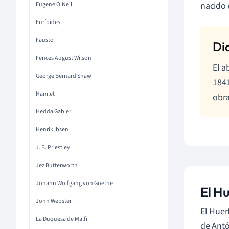
nacido 
Eugene O'Neill
Eurípides
Fausto
Fences August Wilson
El a
George Bernard Shaw
1841
Hamlet
obra
Hedda Gabler
Henrik Ibsen
J. B. Priestley
Jez Butterworth
Johann Wolfgang von Goethe
El H
John Webster
El Huer
La Duquesa de Malfi
de Antó