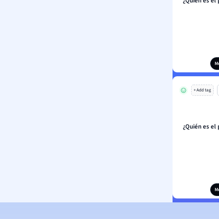
¿Quién es el
M
+ Add tag
¿Quién es el
M