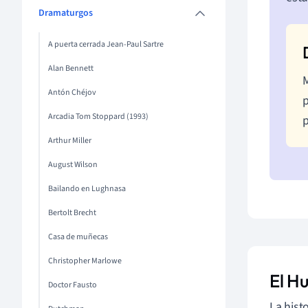
Dramaturgos
A puerta cerrada Jean-Paul Sartre
Alan Bennett
M
Antón Chéjov
p
Arcadia Tom Stoppard (1993)
p
Arthur Miller
August Wilson
Bailando en Lughnasa
Bertolt Brecht
Casa de muñecas
Christopher Marlowe
El H
Doctor Fausto
La hist