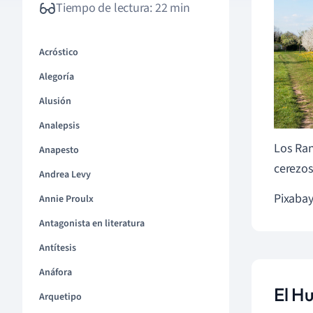
Tiempo de lectura: 22 min
Acróstico
Alegoría
Alusión
Analepsis
Los Ran
Anapesto
cerezos
Andrea Levy
Pixaba
Annie Proulx
Antagonista en literatura
Antítesis
Anáfora
El H
Arquetipo