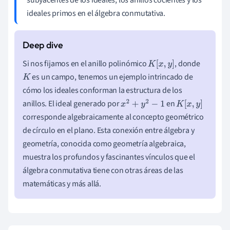
subyacentes de los ideales, los anillos cocientes y los
ideales primos en el álgebra conmutativa.
Si nos fijamos en el anillo polinómico
, donde
K
[
x
,
y
]
es un campo, tenemos un ejemplo intrincado de
K
cómo los ideales conforman la estructura de los
anillos. El ideal generado por
en
x
2
+
y
2
−
1
K
[
x
,
y
]
corresponde algebraicamente al concepto geométrico
de círculo en el plano. Esta conexión entre álgebra y
geometría, conocida como geometría algebraica,
muestra los profundos y fascinantes vínculos que el
álgebra conmutativa tiene con otras áreas de las
matemáticas y más allá.