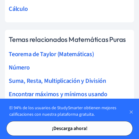
Cálculo
Temas relacionados Matemáticas Puras
Teorema de Taylor (Matemáticas)
Número
Suma, Resta, Multiplicación y División
Encontrar máximos y mínimos usando
derivadas
El 94% de los usuarios de StudySmarter obtienen mejores
calificaciones con nuestra plataforma gratuita.
Notación Científica (Matemáticas)
Tarjetas de estudio
Tarjetas de estudio
¡Descarga ahora!
Gráficas Recíprocas