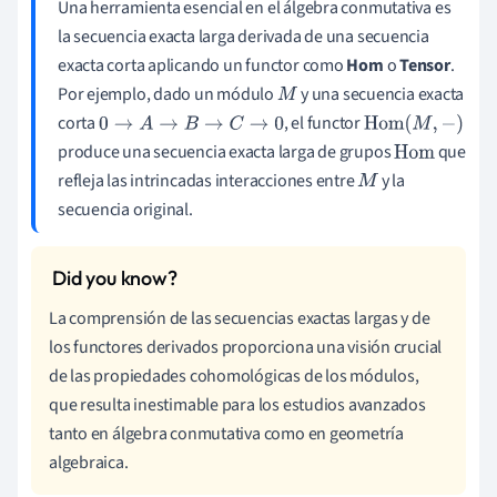
Una herramienta esencial en el álgebra conmutativa es
la secuencia exacta larga derivada de una secuencia
exacta corta aplicando un functor como
Hom
o
Tensor
.
Por ejemplo, dado un módulo
y una secuencia exacta
M
corta
, el functor
0
→
A
→
B
→
C
→
0
Hom
(
M
,
−
)
produce una secuencia exacta larga de grupos
que
Hom
refleja las intrincadas interacciones entre
y la
M
secuencia original.
La comprensión de las secuencias exactas largas y de
los functores derivados proporciona una visión crucial
de las propiedades cohomológicas de los módulos,
que resulta inestimable para los estudios avanzados
tanto en álgebra conmutativa como en geometría
algebraica.