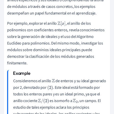
anillos específicos y sus ideales o comprendiendo la teoría
de módulos a través de casos concretos, los ejemplos
desempeñan un papel fundamental en el aprendizaje.
Por ejemplo, explorar el anillo
, el anillo de los
Z
[
x
]
polinomios con coeficientes enteros, revela conocimientos
sobre la generación de ideales y el uso del Algoritmo
Euclídeo para polinomios. Del mismo modo, investigar los
módulos sobre dominios ideales principales puede
demostrar la clasificación de los módulos generados
finitamente.
Consideremos el anillo
de enteros y su ideal generado
Z
por 2, denotado por
. Este ideal está formado por
(
2
)
todos los enteros pares y es un ideal primo, ya que el
anillo cociente
es isomorfo a
, un campo. El
Z
/
(
2
)
Z
2
estudio de tales ejemplos aclara los principios