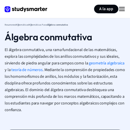
Generar tarjetas de aprendizaje
Resumir página
A la app
Resumenes
Matemáticas
Matemáticas Puras
Álgebra conmutativa
Álgebra conmutativa
El álgebra conmutativa, una rama fundacional de las matemáticas,
explora las complejidades de los anillos conmutativos y sus ideales,
sirviendo de piedra angular para campos como la
geometría algebraica
y la
teoría de números
. Mediante la comprensión de propiedades como
los homomorfismos de anillos, los módulos y la factorización, esta
disciplina ofrece profundos conocimientos sobre las estructuras
algebraicas. El dominio del álgebra conmutativa desbloquea una
comprensión más profunda de los marcos matemáticos, capacitando a
los estudiantes para navegar por conceptos algebraicos complejos con
confianza.