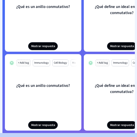
¿Qué es un anillo conmutativo?
¿Qué define un ideal en 
conmutativa?
Mostrar respuesta
Mostrar respuesta
+ Add tag
Immunology
Cell Biology
Mo
+ Add tag
Immunology
Cell
¿Qué es un anillo conmutativo?
¿Qué define un ideal en 
conmutativa?
Mostrar respuesta
Mostrar respuesta