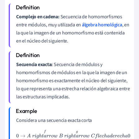
Complejo en cadena:
Secuencia de homomorfismos
entre módulos, muy utilizada en
álgebra homológica
, en
la que la imagen de un homomorfismo está contenida
en el núcleo del siguiente.
Secuencia exacta:
Secuencia de módulos y
homomorfismos de módulos en la que la imagen de un
homomorfismo es exactamente el núcleo del siguiente,
lo que representa una estrecha relación algebraica entre
las estructuras implicadas.
Considera una secuencia exacta corta
0
→
A
r
i
g
h
t
a
r
r
o
w
f
B
r
i
g
h
t
a
r
r
o
w
g
C
f
l
e
c
h
a
d
e
r
e
c
h
a
0