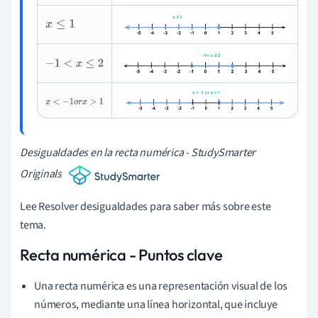
x
≤
1
-
1
<
x
≤
2
x
<
-
1
o
r
x
>
1
Desigualdades en la recta numérica - StudySmarter
Originals
Lee Resolver desigualdades para saber más sobre este
tema.
Recta numérica - Puntos clave
Una recta numérica es una representación visual de los
números, mediante una línea horizontal, que incluye