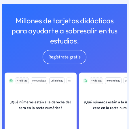
Millones de tarjetas didácticas
para ayudarte a sobresalir en tus
estudios.
Regístrate gratis
+ Add tag
Immunology
Cell Biology
Mo
+ Add tag
Immunology
Cell
¿Qué números están a la derecha del
¿Qué números están a la iz
cero en la recta numérica?
cero en la recta numé