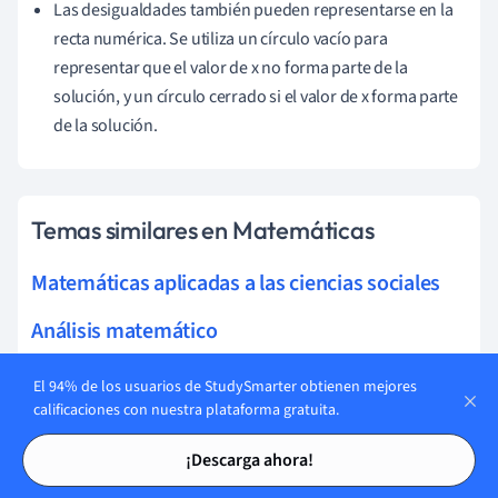
Las desigualdades también pueden representarse en la
recta numérica. Se utiliza un círculo vacío para
representar que el valor de x no forma parte de la
solución, y un círculo cerrado si el valor de x forma parte
de la solución.
Temas similares en Matemáticas
Matemáticas aplicadas a las ciencias sociales
Análisis matemático
Estadística y probabilidad
El 94% de los usuarios de StudySmarter obtienen mejores
calificaciones con nuestra plataforma gratuita.
Números y álgebra
Tarjetas de estudio
Tarjetas de estudio
¡Descarga ahora!
Geometría