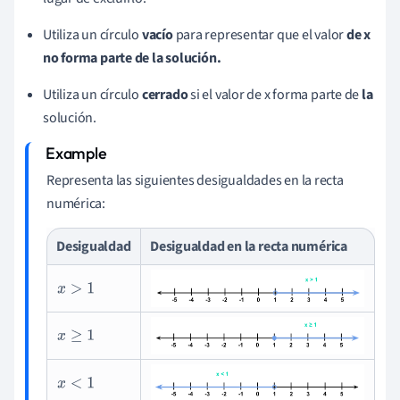
Utiliza un círculo
vacío
para representar que el valor
de x
no forma parte de la solución.
Utiliza un círculo
cerrado
si el valor de x forma parte de
la
solución.
Representa las siguientes desigualdades en la recta
numérica:
Desigualdad
Desigualdad en la recta numérica
x
>
1
x
≥
1
x
<
1