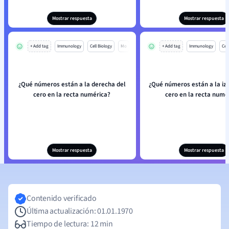
Mostrar respuesta
Mostrar respuesta
+ Add tag
Immunology
Cell Biology
Mo
+ Add tag
Immunology
Cell
¿Qué números están a la derecha del
¿Qué números están a la iz
cero en la recta numérica?
cero en la recta numé
Mostrar respuesta
Mostrar respuesta
Contenido verificado
Última actualización: 01.01.1970
Tiempo de lectura: 12 min