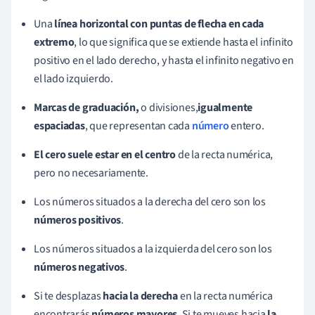
Una
línea horizontal con puntas de flecha en cada
extremo
, lo que significa que se extiende hasta el infinito
positivo en el lado derecho, y hasta el infinito negativo en
el lado izquierdo.
Marcas de graduación,
o divisiones,
igualmente
espaciadas
, que representan cada
número
entero.
El cero suele estar en el centro
de la recta numérica,
pero no necesariamente.
Los números situados a la derecha del cero son los
números positivos
.
Los números situados a la izquierda del cero son los
números
negativos
.
Si te desplazas
hacia la derecha
en la recta numérica
encontrarás
números mayores
. Si te mueves hacia
la