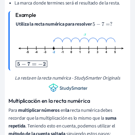
La marca donde termines será el resultado de la resta.
Utiliza la recta numérica para resolver
5
-
7
=
?
5
-
7
=
-
2
La resta en la recta numérica - StudySmarter Originals
Multiplicación en la recta numérica
Para
multiplicar números
en
la
recta numérica debes
recordar que la multiplicación es lo mismo que la
suma
repetida
. Teniendo esto en cuenta, podemos utilizar el
método de la cuenta saltada
siguiendo estos pasos: