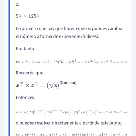
5
÷
5
180
÷
5
245
÷
5
=
36
49
36
49
=
6
7
c.
5
1
4
×
125
1
4
Lo primero que hay que hacer es ver si puedes cambiar
el número a forma de exponente (índices).
Por tanto;
125
=
5
3
5
1
4
×
125
1
4
=
5
1
4
×
(
5
3
)
1
4
5
1
4
×
(
5
3
)
1
4
=
5
1
4
×
5
(
3
×
1
4
)
5
1
4
×
5
(
3
×
1
4
)
=
5
1
4
×
5
3
4
Recuerda que
x
m
a
×
x
n
b
=
(
x
a
b
)
(
b
m
+
a
n
)
Entonces
5
1
4
×
5
3
4
=
(
5
(
4
×
4
)
)
(
(
4
×
1
)
+
(
4
×
3
)
(
5
(
4
×
4
)
)
(
(
4
×
1
)
+
(
4
×
3
)
=
(
5
16
)
16
(
5
16
)
16
=
o puedes resolver directamente a partir de este punto;
(
5
1
16
)
16
(
5
1
16
)
16
=
5
(
1
16
×
16
)
5
(
1
16
×
16
)
=
5
1
5
1
=
5
5
1
4
×
5
(
3
×
1
4
)
=
5
1
4
×
5
3
4
5
1
4
×
5
3
4
=
5
(
1
4
+
3
4
)
5
(
1
4
+
3
4
)
=
5
4
4
5
4