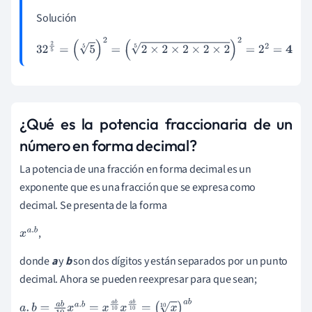
5
Solución
32
2
5
=
(
5
5
)
2
=
(
2
×
2
×
2
×
2
×
2
5
)
2
=
2
2
=
4
¿Qué es la potencia fraccionaria de un
número en forma decimal?
La potencia de una fracción en forma decimal es un
exponente que es una fracción que se expresa como
decimal. Se presenta de la forma
,
x
a
.
b
donde
a
y
b
son dos dígitos y están separados por un punto
decimal. Ahora se pueden reexpresar para que sean;
a
.
b
=
a
b
10
x
a
.
b
=
x
a
b
10
x
a
b
10
=
(
x
10
)
a
b