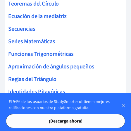
Teoremas del Círculo
Ecuación de la mediatriz
Secuencias
Series Matemáticas
Funciones Trigonométricas
Aproximación de ángulos pequeños
Reglas del Triángulo
Identidades Pitagóricas
El 94% de los usuarios de StudySmarter obtienen mejores
Exponenciales y Logaritmos
calificaciones con nuestra plataforma gratuita.
Tarjetas de estudio
Tarjetas de estudio
Logaritmo Natural
¡Descarga ahora!
Leyes de los logaritmos