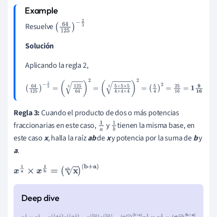
Resuelve
(
64
125
)
-
2
3
Solución
Aplicando la regla 2,
(
64
125
)
-
2
3
=
(
125
64
3
)
2
=
(
5
×
5
×
5
4
×
4
×
4
3
)
2
=
(
5
4
)
2
=
25
16
=
1
9
16
Regla 3:
Cuando el producto de dos o más potencias
fraccionarias en este caso,
y
tienen la misma base, en
1
1
este caso
x
, halla la raíz
ab
de
x
y potencia por la suma de
b
y
a
b
a
.
x
1
a
×
x
1
b
=
(
x
ab
)
(
b
+
a
)
x
1
a
×
x
1
b
=
x
(
1
a
+
1
b
)
x
(
1
a
+
1
b
)
=
x
(
b
+
a
a
b
)
x
(
b
+
a
a
b
)
=
(
x
a
b
)