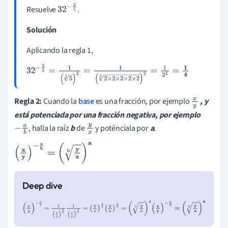
Resuelve
.
32
-
2
5
Solución
Aplicando la regla 1,
32
-
2
5
=
1
(
5
5
)
2
=
1
(
2
×
2
×
2
×
2
×
2
5
)
2
=
1
2
2
=
1
4
Regla 2:
Cuando la
base
es una fracción, por ejemplo
, y
x
está potenciada por una fracción negativa, por ejemplo
y
, halla la raíz
b
de
y poténciala por
a
.
-
a
b
y
x
(
x
y
)
-
a
b
=
(
y
x
b
)
a
(
x
y
)
-
a
b
=
1
(
x
y
)
a
b
1
(
x
y
)
a
b
=
(
y
x
)
a
b
(
y
x
)
a
b
=
(
y
x
b
)
a
(
x
y
)
-
a
b
=
(
y
x
b
)
a