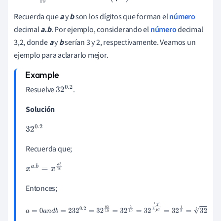
Recuerda que
a
y
b
son los dígitos que forman el
número
decimal
a.b
. Por ejemplo, considerando el
número
decimal
3,2, donde
a
y
b
serían 3 y 2, respectivamente. Veamos un
ejemplo para aclararlo mejor.
Resuelve
.
32
0
.
2
Solución
32
0
.
2
Recuerda que;
x
a
.
b
=
x
a
b
10
Entonces;
a
=
0
a
n
d
b
=
2
32
0
.
2
=
32
02
10
=
32
2
10
=
32
1
2
5
10
=
32
1
5
=
32
5