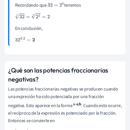
Recordando que
tenemos
32
=
2
5
32
5
=
2
5
5
=
2
En conclusión,
32
0
.
2
=
2
¿Qué son las potencias fraccionarias
negativas?
Las potencias fraccionarias negativas se producen cuando
una expresión ha sido potenciada por una fracción
x-a/b
negativa. Esto aparece en la forma
. Cuando esto ocurre,
el recíproco de la expresión es potenciado por la fracción.
Entonces se convierte en