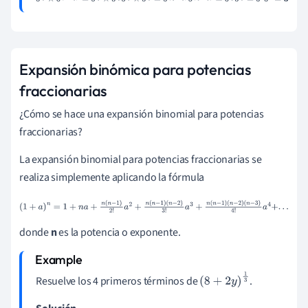
4
=
5
1
5
1
=
5
Expansión binómica para potencias
fraccionarias
¿Cómo se hace una expansión binomial para potencias
fraccionarias?
La expansión binomial para potencias fraccionarias se
realiza simplemente aplicando la fórmula
(
1
+
a
)
n
=
1
+
n
a
+
n
(
n
-
1
)
2
!
a
2
+
n
(
n
-
1
)
(
n
-
2
)
3
!
a
3
+
n
(
n
-
1
)
(
n
-
2
)
(
n
-
3
)
4
!
a
4
+
.
.
.
donde
n
es la potencia o exponente.
Resuelve los 4 primeros términos de
.
(
8
+
2
y
)
1
3