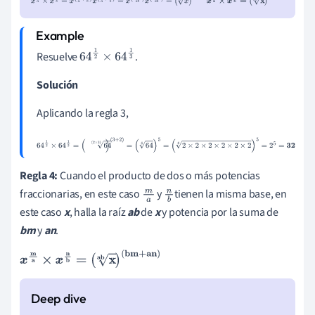
(
b
+
a
)
x
1
a
×
x
1
b
=
(
x
ab
)
(
b
+
a
)
Resuelve
.
64
1
2
×
64
1
3
Solución
Aplicando la regla 3,
64
1
2
×
64
1
3
=
(
64
(
2
×
3
)
)
(
3
+
2
)
=
(
64
6
)
5
=
(
2
×
2
×
2
×
2
×
2
×
2
6
)
5
=
2
5
=
32
Regla 4:
Cuando el producto de dos o más potencias
fraccionarias, en este caso
y
tienen la misma base, en
m
n
este caso
x
, halla la raíz
ab
de
x
y potencia por la suma de
a
b
bm
y
an
.
x
m
a
×
x
n
b
=
(
x
ab
)
(
bm
+
an
)