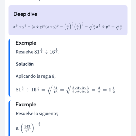
x
1
a
÷
y
1
a
=
(
x
÷
y
)
1
a
(
x
÷
y
)
1
a
=
(
x
y
)
1
a
(
x
y
)
1
a
=
x
y
a
x
1
a
÷
y
1
a
=
x
y
a
Resuelve
.
81
1
4
÷
16
1
4
Solución
Aplicando la regla 8,
81
1
4
÷
16
1
4
=
81
16
4
=
3
×
3
×
3
×
3
2
×
2
×
2
×
2
4
=
3
2
=
1
1
2
Resuelve lo siguiente;
a.
(
343
y
6
)
-
2
3