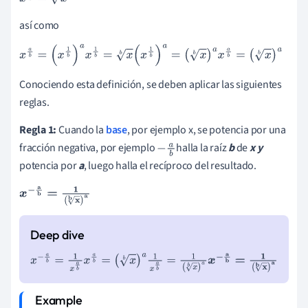
x
1
a
=
x
a
así como
x
a
b
=
(
x
1
b
)
a
x
1
b
=
x
b
(
x
1
b
)
a
=
(
x
b
)
a
x
a
b
=
(
x
b
)
a
Conociendo esta definición, se deben aplicar las siguientes
reglas.
Regla 1:
Cuando la
base
, por ejemplo
x, se potencia por una
fracción negativa, por ejemplo
halla la raíz
b
de
x y
-
a
b
potencia por
a
, luego halla el recíproco del resultado.
x
-
a
b
=
1
(
x
b
)
a
x
-
a
b
=
1
x
a
b
x
a
b
=
(
x
b
)
a
1
x
a
b
=
1
(
x
b
)
a
x
-
a
b
=
1
(
x
b
)
a