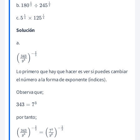
b.
180
1
2
÷
245
1
2
c.
5
1
4
×
125
1
4
Solución
a.
(
343
y
6
)
-
2
3
Lo primero que hay que hacer es ver si puedes cambiar
el número a la forma de exponente (índices).
Observa que;
343
=
7
3
por tanto;
(
343
y
6
)
-
2
3
=
(
7
3
y
6
)
-
2
3