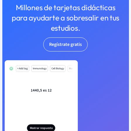
Millones de tarjetas didácticas
para ayudarte a sobresalir en tus
estudios.
Regístrate gratis
+ Add tag
Immunology
Cell Biology
Mo
1440,5 es 12
Mostrar respuesta