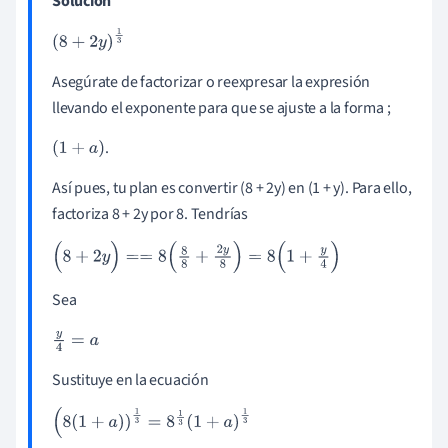
Solución
(
8
+
2
y
)
1
3
Asegúrate de factorizar o reexpresar la expresión
llevando el exponente para que se ajuste a la forma ;
.
(
1
+
a
)
Así pues, tu plan es convertir (8 + 2y) en (1 + y). Para ello,
factoriza 8 + 2y por 8. Tendrías
(
8
+
2
y
)
=
=
8
(
8
8
+
2
y
8
)
=
8
(
1
+
y
4
)
Sea
y
4
=
a
Sustituye en la ecuación
(
8
(
1
+
a
)
)
1
3
=
8
1
3
(
1
+
a
)
1
3