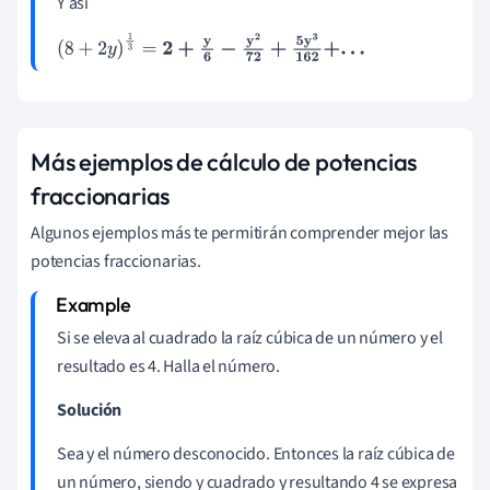
Y así
2
-
y
2
144
+
5
y
3
324
+
.
.
.
]
=
2
+
y
6
-
y
2
72
+
5
y
3
162
+
.
.
.
(
8
+
2
y
)
1
3
=
2
+
y
6
-
y
2
72
+
5
y
3
162
+
.
.
.
Más ejemplos de cálculo de potencias
fraccionarias
Algunos ejemplos más te permitirán comprender mejor las
potencias fraccionarias.
Si se eleva al cuadrado la raíz cúbica de un número y el
resultado es 4. Halla el número.
Solución
Sea y el número desconocido. Entonces la raíz cúbica de
un número, siendo y cuadrado y resultando 4 se expresa