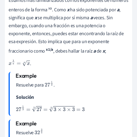
Estamos más familiarizados con los exponentes de números
xa
enteros de la forma
. Como
x
ha sido potenciada por
a
,
significa que
x
se multiplica por sí misma
a
veces. Sin
embargo, cuando una fracción es una potencia o
exponente, entonces, puedes estar encontrando la raíz de
esa expresión. Esto implica que para un exponente
x1/a
fraccionario como
, debes hallar la raíz
a
de
x
;
.
x
1
a
=
x
a
Resuelve para
.
27
1
3
Solución
27
1
3
=
27
3
=
3
×
3
×
3
3
=
3
Resuelve
32
2