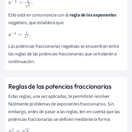
.
x
-
a
b
=
1
x
a
b
Esto está en consonancia con la
regla de los exponentes
negativos, que establece que
.
x
-
a
=
1
x
a
Las potencias fraccionarias negativas se encuentran entre
las reglas de las potencias fraccionarias que se tratarán a
continuación.
Reglas de las potencias fraccionarias
Estas reglas, una vez aplicadas, te permitirán resolver
fácilmente problemas de exponentes fraccionarios. Sin
embargo, antes de pasar a las reglas, ten en cuenta que las
potencias fraccionarias se definen mediante la forma