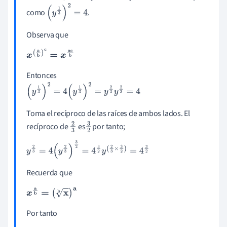
como
.
(
y
1
3
)
2
=
4
Observa que
x
(
a
b
)
c
=
x
a
c
b
Entonces
(
y
1
3
)
2
=
4
(
y
1
3
)
2
=
y
2
3
y
2
3
=
4
Toma el recíproco de las raíces de ambos lados. El
recíproco de
es
por tanto;
2
3
3
2
y
2
3
=
4
(
y
2
3
)
3
2
=
4
3
2
y
(
2
3
×
3
2
)
=
4
3
2
Recuerda que
x
a
b
=
(
x
b
)
a
Por tanto