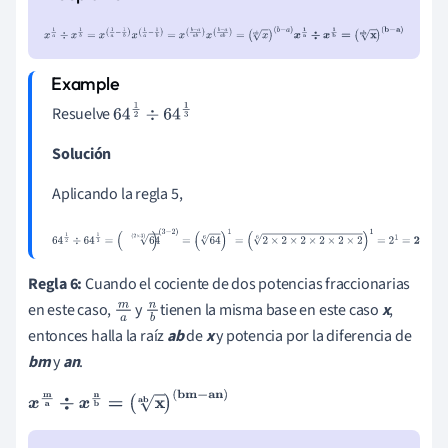
x
1
a
÷
x
1
b
=
x
(
1
a
-
1
b
)
x
(
1
a
-
1
b
)
=
x
(
b
-
a
a
b
)
x
(
b
-
a
a
b
)
=
(
x
a
b
)
(
b
-
a
)
x
1
a
÷
x
1
b
=
(
x
ab
)
(
b
-
a
)
Resuelve
64
1
2
÷
64
1
3
Solución
Aplicando la regla 5,
64
1
2
÷
64
1
3
=
(
64
(
2
×
3
)
)
(
3
-
2
)
=
(
64
6
)
1
=
(
2
×
2
×
2
×
2
×
2
×
2
6
)
1
=
2
1
=
2
Regla 6:
Cuando el cociente de dos potencias fraccionarias
en este caso,
y
tienen la misma base en este caso
x
,
m
n
entonces halla la raíz
ab
de
x
y potencia por la diferencia de
a
b
bm
y
an
.
x
m
a
÷
x
n
b
=
(
x
ab
)
(
bm
-
an
)