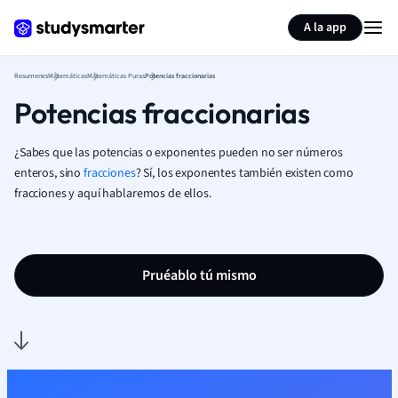
Generar tarjetas de aprendizaje
Resumir página
A la app
Resumenes
Matemáticas
Matemáticas Puras
Potencias fraccionarias
Potencias fraccionarias
¿Sabes que las potencias o exponentes pueden no ser números
enteros, sino
fracciones
? Sí, los exponentes también existen como
fracciones y aquí hablaremos de ellos.
Pruéablo tú mismo