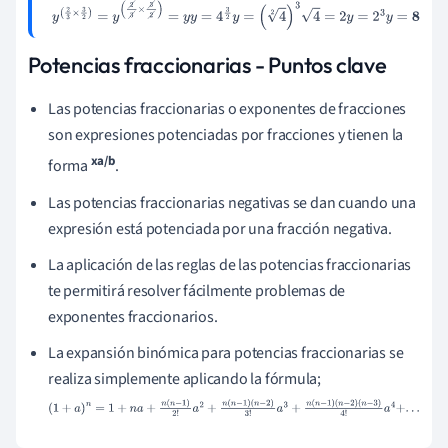
y
(
2
3
×
3
2
)
=
y
(
2
3
×
3
2
)
=
y
y
=
4
3
2
y
=
(
4
2
)
3
4
=
2
y
=
2
3
y
=
8
Potencias fraccionarias - Puntos clave
Las potencias fraccionarias o exponentes de fracciones
son expresiones potenciadas por fracciones y tienen la
xa/b
forma
.
Las potencias fraccionarias negativas se dan cuando una
expresión está potenciada por una fracción negativa.
La aplicación de las reglas de las potencias fraccionarias
te permitirá resolver fácilmente problemas de
exponentes fraccionarios.
La expansión binómica para potencias fraccionarias se
realiza simplemente aplicando la fórmula;
(
1
+
a
)
n
=
1
+
n
a
+
n
(
n
-
1
)
2
!
a
2
+
n
(
n
-
1
)
(
n
-
2
)
3
!
a
3
+
n
(
n
-
1
)
(
n
-
2
)
(
n
-
3
)
4
!
a
4
+
.
.
.