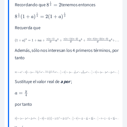
Recordando que
tenemos entonces
8
1
3
=
2
8
1
3
(
1
+
a
)
1
3
=
2
(
1
+
a
)
1
3
Recuerda que
(
1
+
a
)
n
=
1
+
n
a
+
n
(
n
-
1
)
2
!
a
2
+
n
(
n
-
1
)
(
n
-
2
)
3
!
a
3
+
n
(
n
-
1
)
(
n
-
2
)
(
n
-
3
)
4
!
a
4
+
.
.
.
Además, sólo nos interesan los 4 primeros términos, por
tanto
2
(
1
+
a
)
1
3
=
2
[
1
+
1
3
a
+
1
3
(
1
3
-
1
)
2
!
a
2
+
1
3
(
1
3
-
1
)
(
1
3
-
2
)
3
!
a
3
+
.
.
.
]
=
2
[
1
+
1
3
a
-
2
9
2
×
1
a
2
+
10
27
3
×
2
×
1
a
3
+
.
.
.
]
=
2
[
1
+
1
3
a
-
Sustituye el valor real de
a por
;
1
9
a
2
+
5
81
a
3
+
.
.
.
]
a
=
y
4
por tanto
2
[
1
+
1
3
a
-
1
9
a
2
+
5
81
a
3
+
.
.
.
]
=
2
[
1
+
1
3
(
y
4
)
-
1
9
(
y
4
)
2
+
5
81
(
y
4
)
3
+
.
.
.
]
=
2
[
1
+
y
1