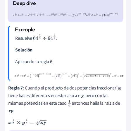
x
m
a
÷
x
n
b
=
x
(
m
a
-
n
b
)
x
(
m
a
-
n
b
)
=
x
(
b
m
-
a
n
a
b
)
x
(
b
m
-
a
n
a
b
)
=
(
x
a
b
)
(
b
m
-
a
n
)
x
m
a
÷
x
n
b
=
(
x
ab
)
(
bm
-
an
)
Resuelve
.
64
7
3
÷
64
3
2
Solución
Aplicando la regla 6,
64
7
3
÷
64
3
2
=
(
64
(
3
×
2
)
)
(
(
2
×
7
)
-
(
3
×
3
)
)
=
(
64
6
)
(
14
-
9
)
=
(
64
6
)
5
=
(
2
×
2
×
2
×
2
×
2
×
2
6
)
5
=
2
5
=
32
Regla 7:
Cuando el producto de dos potencias fraccionarias
tiene bases diferentes en este caso
x
e
y
, pero con las
mismas potencias en este caso
entonces halla la raíz a de
1
xy
.
a
x
1
a
×
y
1
a
=
xy
a