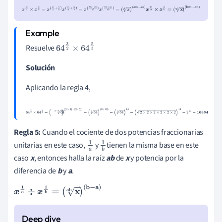
x
m
a
×
x
n
b
=
x
(
m
a
+
n
b
)
x
(
m
a
+
n
b
)
=
x
(
b
m
+
a
n
a
b
)
x
(
b
m
+
a
n
a
b
)
=
(
x
a
b
)
(
b
m
+
a
n
)
x
m
a
×
x
n
b
=
(
x
ab
)
(
bm
+
an
)
Resuelve
64
3
2
×
64
5
3
Solución
Aplicando la regla 4,
64
3
2
×
64
5
3
=
(
64
(
2
×
3
)
)
(
(
3
×
3
)
+
(
2
×
5
)
)
=
(
64
6
)
(
9
+
10
)
=
(
64
6
)
14
=
(
2
×
2
×
2
×
2
×
2
×
2
6
)
14
=
2
14
=
16384
Regla 5:
Cuando el cociente de dos potencias fraccionarias
unitarias en este caso,
y
tienen la misma base en este
1
1
caso
x
, entonces halla la raíz
ab
de
x
y potencia por la
a
b
diferencia de
b
y
a
.
x
1
a
÷
x
1
b
=
(
x
ab
)
(
b
-
a
)