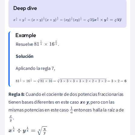
x
1
a
×
y
1
a
=
(
x
×
y
)
1
a
(
x
×
y
)
1
a
=
(
x
y
)
1
a
(
x
y
)
1
a
=
x
y
a
x
1
a
×
y
1
a
=
xy
a
Resuelve
.
81
1
4
×
16
1
4
Solución
Aplicando la regla 7,
81
1
4
×
16
1
4
=
81
×
16
4
=
3
×
3
×
3
×
3
×
2
×
2
×
2
×
2
4
=
3
×
2
=
6
Regla 8:
Cuando el cociente de dos potencias fraccionarias
tienen bases diferentes en este caso
x
e
y
, pero con las
mismas potencias en este caso
entonces halla la raíz a de
1
.
x
a
y
x
1
a
÷
y
1
a
=
x
y
a