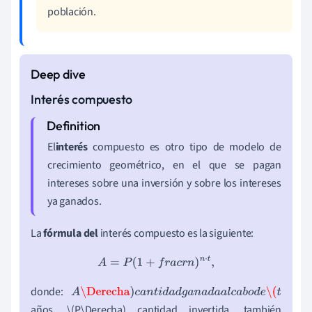
población.
Interés compuesto
El
interés
compuesto es otro tipo de modelo de
crecimiento geométrico, en el que se pagan
intereses sobre una inversión y sobre los intereses
ya ganados.
La
fórmula del
interés compuesto es la siguiente:
A
=
P
(
1
+
f
r
a
c
r
n
)
n
⋅
t
,
donde:
A
\Derecha
)
c
a
n
t
i
d
a
d
g
a
n
a
d
a
a
l
c
a
b
o
d
e
\(
t
años, \(P\Derecha) cantidad invertida, también