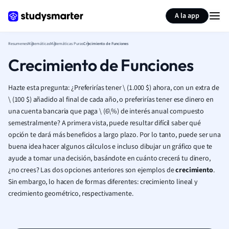
Generar tarjetas de aprendizaje
Resumir página
A la app
Resumenes
Matemáticas
Matemáticas Puras
Crecimiento de Funciones
Crecimiento de Funciones
Hazte esta pregunta: ¿Preferirías tener \ (1.000 $) ahora, con un extra de
\ (100 $) añadido al final de cada año, o preferirías tener ese dinero en
una cuenta bancaria que paga \ (6\%) de interés anual compuesto
semestralmente? A primera vista, puede resultar difícil saber qué
opción te dará más beneficios a largo plazo. Por lo tanto, puede ser una
buena idea hacer algunos cálculos e incluso dibujar un gráfico que te
ayude a tomar una decisión, basándote en cuánto crecerá tu dinero,
¿no crees? Las dos opciones anteriores son ejemplos de
crecimiento
.
Sin embargo, lo hacen de formas diferentes: crecimiento lineal y
crecimiento geométrico, respectivamente.