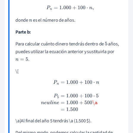
0
P
n
=
1.000
+
100
⋅
n
,
0
donde
es el número de años.
n
Parte b:
Para calcular cuánto dinero tendrás dentro de
años,
5
puedes utilizar la ecuación anterior y sustituirla por
.
n
=
5
\[
P
n
=
1.000
+
100
⋅
n
P
5
=
1.000
+
100
⋅
5
n
e
w
l
i
n
e
=
1.000
+
500
\a
=
1.
500
\a]Al final del año 5 tendrás \a (1.500 $).
Del mismo modo, podemos calcular la cantidad de