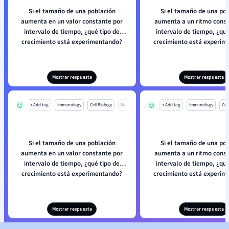
Si el tamaño de una población
Si el tamaño de una po
aumenta en un valor constante por
aumenta a un ritmo const
intervalo de tiempo, ¿qué tipo de
intervalo de tiempo, ¿qué
crecimiento está experimentando?
crecimiento está experim
Mostrar respuesta
Mostrar respuesta
+ Add tag
Immunology
Cell Biology
Mo
+ Add tag
Immunology
Cell
Si el tamaño de una población
Si el tamaño de una po
aumenta en un valor constante por
aumenta a un ritmo const
intervalo de tiempo, ¿qué tipo de
intervalo de tiempo, ¿qué
crecimiento está experimentando?
crecimiento está experim
Mostrar respuesta
Mostrar respuesta