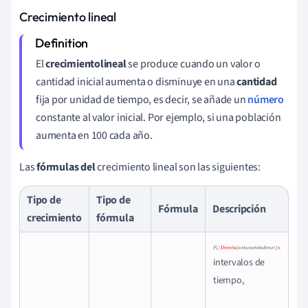
Crecimiento lineal
El
crecimiento
lineal
se produce cuando un valor o
cantidad inicial aumenta o disminuye en una
cantidad
fija por unidad de tiempo, es decir, se añade un
número
constante al valor inicial. Por ejemplo, si una población
aumenta en 100 cada año.
Las
fórmulas del
crecimiento lineal son las siguientes:
Tipo de
Tipo de
Fórmula
Descripción
crecimiento
fórmula
P
n
\Derecha
)
e
s
l
a
c
a
n
t
i
d
a
intervalos de
(
n
tiempo,