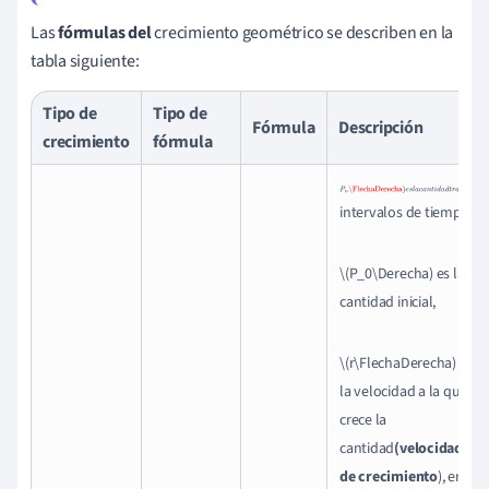
Las
fórmulas del
crecimiento geométrico se describen en la
tabla siguiente:
Tipo de
Tipo de
Fórmula
Descripción
crecimiento
fórmula
P
n
\FlechaDerecha
)
e
s
l
a
intervalos de tiempo,
(
n
\(P_0\Derecha) es la
cantidad inicial,
\(r\FlechaDerecha) es
la velocidad a la que
crece la
cantidad
(velocidad
de crecimiento
), en