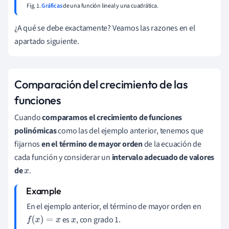
Fig. 1.
Gráficas
de una función lineal y una cuadrática.
¿A qué se debe exactamente? Veamos las razones en el
apartado siguiente.
Comparación del crecimiento de las
funciones
Cuando
comparamos el crecimiento de funciones
polinómicas
como las del ejemplo anterior, tenemos que
fijarnos
en el término de mayor orden
de la ecuación de
cada función y considerar un
intervalo adecuado de valores
de
.
x
En el ejemplo anterior, el término de mayor orden en
es
, con grado 1.
f
(
x
)
=
x
x