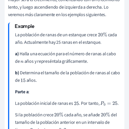
lento, y luego ascendiendo de izquierda a derecha. Lo
veremos más claramente en los ejemplos siguientes.
La población de ranas de un estanque crece
cada
20
%
año. Actualmente hay 25 ranas en el estanque.
a)
Halla una ecuación para el número de ranas al cabo
de
años y represéntala gráficamente.
n
b)
Determina el tamaño de la población de ranas al cabo
de
años.
15
Parte a
:
La población inicial de ranas es
. Por tanto,
.
25
P
0
=
25
Si la población crece
cada año, se añade
del
20
%
20
%
tamaño de la población anterior en un intervalo de