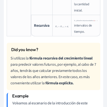
la cantidad
inicial.
P
n
−
1
f
l
e
c
h
a
D
e
r
e
c
h
a
)
e
s
l
Recursiva
P
n
=
P
n
−
1
+
d
,
intervalos de
(
n
−
1
tiempo.
Si utilizas la
fórmula recursiva del crecimiento lineal
para predecir valores futuros, por ejemplo, al cabo de 7
años, tendrás que calcular previamente todos los
valores de los años anteriores. En este caso, es más
conveniente utilizar la
fórmula explícita.
Volvamos al escenario de la introducción de este