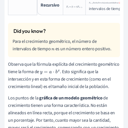
P
n
−
1
f
l
e
c
h
a
D
e
r
e
c
h
a
)
e
s
l
Recursivo
P
n
=
intervalos de tiempo.
(
n
−
1
(
1
+
r
)
P
n
−
1
,
Para el crecimiento geométrico, el número de
intervalos de tiempo
es un número entero positivo.
n
Observa que la fórmula explícita del crecimiento geométrico
tiene la forma de
. Esto significa que la
y
=
a
⋅
b
x
intersección y en esta forma de crecimiento (como en el
crecimiento lineal) es el tamaño inicial de la población.
Los puntos de la
gráfica de un modelo geométrico
de
crecimiento tienen una forma característica. No están
alineados en línea recta, porque el crecimiento se basa en
un porcentaje. Por tanto, cuanto mayor sea la cantidad,
mayor será el crecimiento, comenzando con un crecimiento