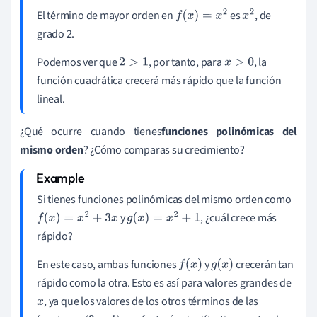
El término de mayor orden en
es
, de
f
(
x
)
=
x
2
x
2
grado 2.
Podemos ver que
, por tanto, para
, la
2
>
1
x
>
0
función cuadrática crecerá más rápido que la función
lineal.
¿Qué ocurre cuando tienes
funciones
polinómicas
del
mismo orden
? ¿Cómo comparas su crecimiento?
Si tienes funciones polinómicas del mismo orden como
y
, ¿cuál crece más
f
(
x
)
=
x
2
+
3
x
g
(
x
)
=
x
2
+
1
rápido?
En este caso, ambas funciones
y
crecerán tan
f
(
x
)
g
(
x
)
rápido como la otra. Esto es así para valores grandes de
, ya que los valores de los otros términos de las
x