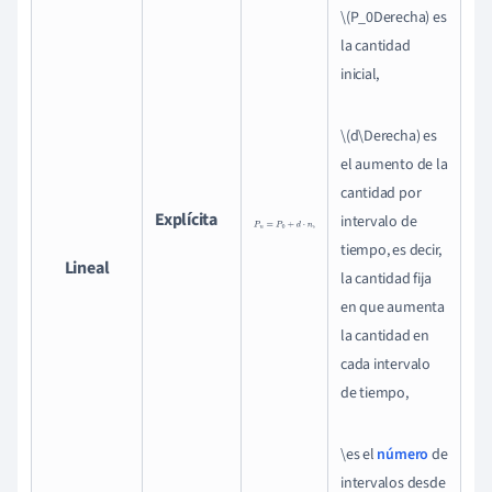
\(P_0Derecha) es
la cantidad
inicial,
\(d\Derecha) es
el aumento de la
cantidad por
Explícita
P
n
=
P
0
+
d
⋅
n
,
intervalo de
tiempo, es decir,
Lineal
la cantidad fija
en que aumenta
la cantidad en
cada intervalo
de tiempo,
\es el
número
de
intervalos desde