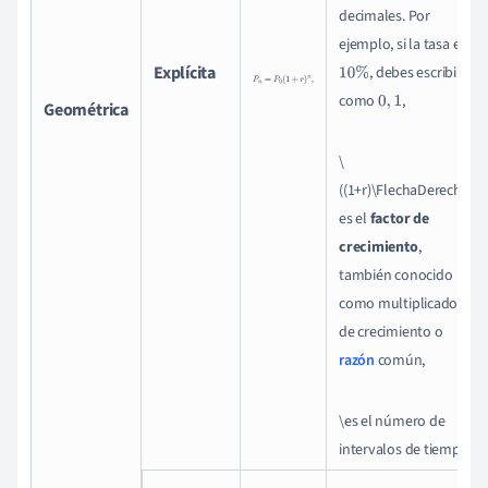
decimales. Por
ejemplo, si la tasa es
Explícita
P
n
=
P
0
(
1
+
r
)
n
,
, debes escribir
10
%
r
como
,
0
,
1
Geométrica
\
((1+r)\FlechaDerecha)
es el
factor de
crecimiento
,
también conocido
como multiplicador
de crecimiento o
razón
común,
\es el número de
intervalos de tiempo.