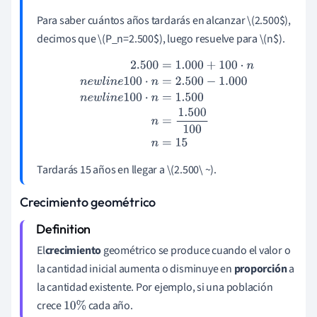
Para saber cuántos años tardarás en alcanzar \(2.500
$
),
decimos que \(P_n=2.500
$
), luego resuelve para \(n
$
).
2.500
=
1.000
+
100
⋅
n
n
e
w
l
i
n
e
100
⋅
n
=
2.500
−
1.000
n
e
w
l
i
n
e
10
0
⋅
n
=
1.500
n
=
1.500
100
n
=
15
Tardarás 15 años en llegar a \(2.500\ ~).
Crecimiento geométrico
El
crecimiento
geométrico se produce cuando el valor o
la cantidad inicial aumenta o disminuye en
proporción
a
la cantidad existente. Por ejemplo, si una población
crece
cada año.
10
%