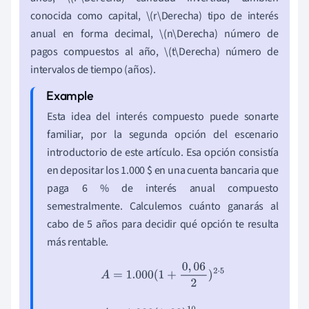
conocida como capital, \(r\Derecha) tipo de interés
anual en forma decimal, \(n\Derecha) número de
pagos compuestos al año, \(t\Derecha) número de
intervalos de tiempo (años).
Esta idea del interés compuesto puede sonarte
familiar, por la segunda opción del escenario
introductorio de este artículo. Esa opción consistía
en depositar los 1.000 $ en una cuenta bancaria que
paga 6 % de interés anual compuesto
semestralmente. Calculemos cuánto ganarás al
cabo de 5 años para decidir qué opción te resulta
más rentable.
A
=
1.000
(
1
+
0
,
06
2
)
2
⋅
5
A
=
1.000
(
1
,
03
)
10
A
=
1.344