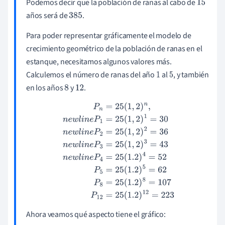
Podemos decir que la población de ranas al cabo de
15
años será de
.
385
Para poder representar gráficamente el modelo de
crecimiento geométrico de la población de ranas en el
estanque, necesitamos algunos valores más.
Calculemos el número de ranas del año
al
, y también
1
5
en los años
y
.
8
12
P
n
=
25
(
1
,
2
)
n
,
n
e
w
l
i
n
e
P
1
=
25
(
1
,
2
)
1
=
30
n
e
w
l
i
n
e
P
2
=
25
(
1
,
2
)
2
=
36
n
e
w
l
i
n
e
P
3
=
25
(
1
,
2
)
3
=
43
n
e
w
l
i
n
e
P
4
=
25
(
1.2
)
4
=
52
P
5
=
2
5
(
1.2
)
5
=
62
P
8
=
25
(
1.2
)
8
=
107
P
12
=
25
(
1.2
)
12
=
223
Ahora veamos qué aspecto tiene el gráfico: