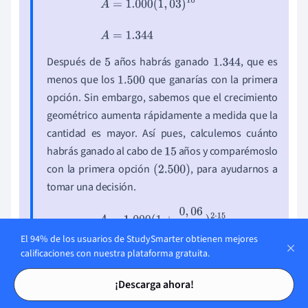
Después de
años habrás ganado
, que es
5
1.344
menos que los
que ganarías con la primera
1.500
opción. Sin embargo, sabemos que el crecimiento
geométrico aumenta rápidamente a medida que la
cantidad es mayor. Así pues, calculemos cuánto
habrás ganado al cabo de
años y comparémoslo
15
con la primera opción
, para ayudarnos a
(
2.500
)
tomar una decisión.
A
=
1.000
(
1
+
0
,
06
2
)
2
⋅
15
A
=
1.000
(
1
,
03
)
30
A
=
2.427
El 94% de los usuarios de StudySmarter obtienen mejores
calificaciones con nuestra plataforma gratuita.
Tarjetas de estudio
Tarjetas de estudio
¡Descarga ahora!