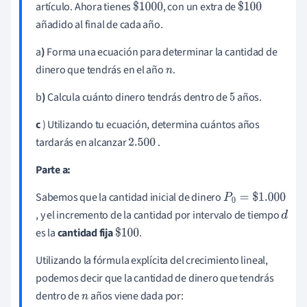
artículo. Ahora tienes
, con un extra de
$
1000
$
100
añadido al final de cada año.
a
)
Forma una ecuación para determinar la cantidad de
dinero que tendrás en el año
.
n
b
)
Calcula cuánto dinero tendrás dentro de
años.
5
c
) Utilizando tu ecuación, determina cuántos años
tardarás en alcanzar
.
2.500
Parte a
:
Sabemos que la cantidad inicial de dinero
P
, y el incremento de la cantidad por intervalo de tiempo
0
d
es la
cantidad fija
.
$
100
=
$
Utilizando la fórmula explícita del crecimiento lineal,
1
podemos decir que la cantidad de dinero que tendrás
.
dentro de
años viene dada por:
n
0