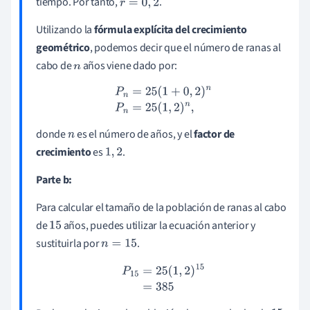
tiempo. Por tanto,
.
r
=
0
,
2
Utilizando la
fórmula explícita del crecimiento
geométrico
, podemos decir que el número de ranas al
cabo de
años viene dado por:
n
P
n
=
25
(
1
+
0
,
2
)
n
P
n
=
25
(
1
,
2
)
n
,
donde
es el número de años, y el
factor de
n
crecimiento
es
.
1
,
2
Parte b:
Para calcular el tamaño de la población de ranas al cabo
de
años, puedes utilizar la ecuación anterior y
15
sustituirla por
.
n
=
15
P
15
=
25
(
1
,
2
)
15
=
385