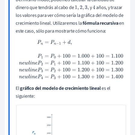
dinero que tendrás al cabo de
y
años, y trazar
1
,
2
,
3
,
4
los valores para ver cómo sería la gráfica del modelo de
crecimiento lineal. Utilizaremos la
fórmula recursiva
en
este caso, sólo para mostrarte cómo funciona:
P
n
=
P
n
−
1
+
d
,
P
1
=
P
0
+
100
=
1.000
+
100
=
1.100
n
e
w
l
i
n
e
P
2
=
P
1
+
100
=
1.100
+
100
=
1.200
n
e
w
l
i
n
e
P
3
=
P
2
+
100
=
1.200
+
100
=
1.
300
n
e
w
l
i
n
e
P
4
=
P
3
+
100
=
1.300
+
100
=
1.400
El
gráfico del modelo de crecimiento lineal
es el
siguiente: