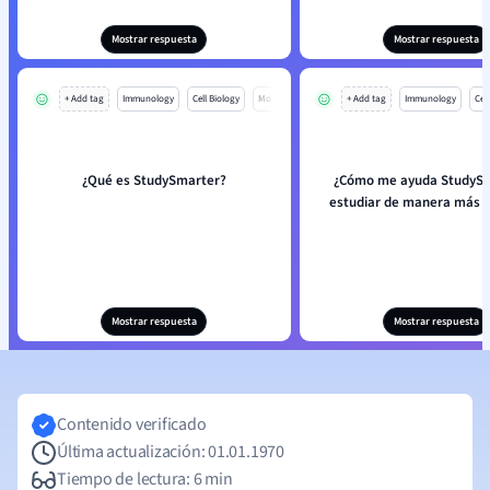
Mostrar respuesta
Mostrar respuesta
+ Add tag
Immunology
Cell Biology
Mo
+ Add tag
Immunology
Cell
¿Qué es StudySmarter?
¿Cómo me ayuda StudySm
estudiar de manera más e
Mostrar respuesta
Mostrar respuesta
Contenido verificado
Última actualización: 01.01.1970
Tiempo de lectura: 6 min