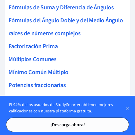
Fórmulas de Suma y Diferencia de Ángulos
Fórmulas del Ángulo Doble y del Medio Ángulo
raíces de números complejos
Factorización Prima
Múltiplos Comunes
Mínimo Común Múltiplo
Potencias fraccionarias
Fracciones
El 94% de los usuarios de StudySmarter obtienen mejores
Múltiplos de pi
calificaciones con nuestra plataforma gratuita.
Tarjetas de estudio
Tarjetas de estudio
Forma estándar (Ax10^n)
¡Descarga ahora!