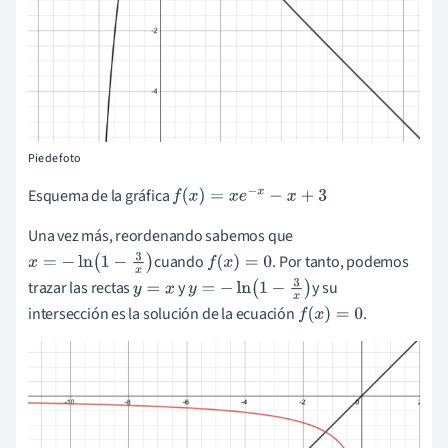
Pie de foto
Esquema de la gráfica
f
(
x
)
=
x
e
-
x
-
x
+
3
Una vez más, reordenando sabemos que
cuando
.
Por tanto, podemos
x
=
-
ln
(
1
-
3
x
)
f
(
x
)
=
0
trazar las rectas
y
y su
y
=
x
y
=
-
ln
(
1
-
3
x
)
intersección es la solución de la ecuación
.
f
(
x
)
=
0