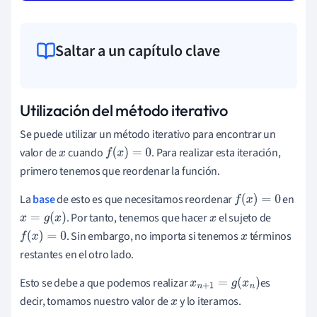
Saltar a un capítulo clave
Utilización del método iterativo
Se puede utilizar un método iterativo para encontrar un
valor de
cuando
. Para realizar esta iteración,
x
f
(
x
)
=
0
primero tenemos que reordenar la función.
La
base
de esto es que necesitamos reordenar
en
f
(
x
)
=
0
. Por tanto, tenemos que hacer
el sujeto de
x
=
g
(
x
)
x
. Sin embargo, no importa si tenemos
términos
f
(
x
)
=
0
x
restantes en el otro lado.
Esto se debe a que podemos realizar
es
x
n
+
1
=
g
(
x
n
)
decir, tomamos nuestro valor de
y lo iteramos.
x