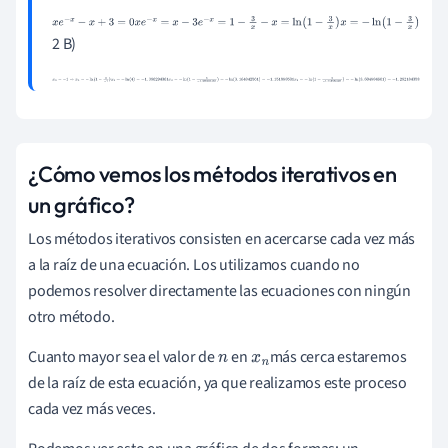
x
e
-
x
-
x
+
3
=
0
x
e
-
x
=
x
-
3
e
-
x
=
1
-
3
x
-
x
=
ln
(
1
-
3
x
)
x
=
-
ln
(
1
-
3
x
)
2 B)
x
0
=
-
1
⇒
x
1
=
-
ln
(
1
-
3
-
1
)
x
1
=
-
ln
(
4
)
=
-
1
.
386294361
x
2
=
-
ln
(
1
-
3
-
1
.
386294361
)
=
-
ln
(
3
.
164042561
)
=
-
1
.
151850501
x
3
=
-
ln
(
1
-
3
-
1
.
151850501
)
=
-
ln
(
3
.
604504661
)
=
-
1
.
282184358
¿Cómo vemos los métodos iterativos en
un gráfico?
Los métodos iterativos consisten en acercarse cada vez más
a la raíz de una ecuación. Los utilizamos cuando no
podemos resolver directamente las ecuaciones con ningún
otro método.
Cuanto mayor sea el valor de
en
más cerca estaremos
n
x
n
de la raíz de esta ecuación, ya que realizamos este proceso
cada vez más veces.