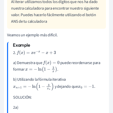
Al iterar utilizamos todos los dígitos que nos ha dado
3
nuestra calculadora para encontrar nuestro siguiente
valor.
Puedes hacerlo fácilmente utilizando el botón
ANS de tu calculadora
Veamos un ejemplo más difícil.
2.
f
(
x
)
=
x
e
-
x
-
x
+
3
a) Demuestra que
puede reordenarse para
f
(
x
)
=
0
formar
.
x
=
-
ln
(
1
-
3
x
)
b) Utilizando la fórmula iterativa
y dejando que
x
n
+
1
=
-
ln
(
1
-
3
x
n
)
x
0
=
-
1
.
SOLUCIÓN:
2a)