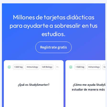
Millones de tarjetas didácticas
para ayudarte a sobresalir en tus
estudios.
Regístrate gratis
+ Add tag
Immunology
Cell Biology
Mo
+ Add tag
Immunology
Cell
¿Qué es StudySmarter?
¿Cómo me ayuda StudySm
estudiar de manera más e