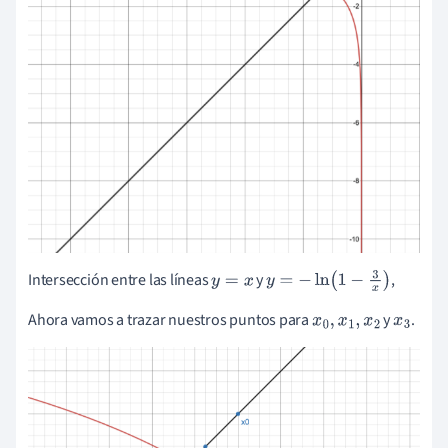
Intersección entre las líneas
y
,
y
=
x
y
=
-
ln
(
1
-
3
x
)
Ahora vamos a trazar nuestros puntos para
y
.
x
0
,
x
1
,
x
2
x
3