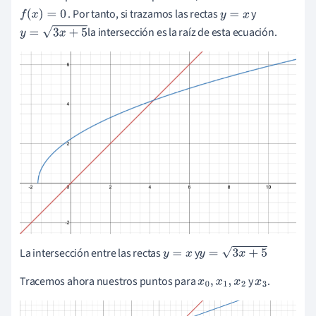
. Por tanto, si trazamos las rectas
y
f
(
x
)
=
0
y
=
x
la intersección es la raíz de esta ecuación.
y
=
3
x
+
5
La intersección entre las rectas
y
y
=
x
y
=
3
x
+
5
Tracemos ahora nuestros puntos para
y
.
x
0
,
x
1
,
x
2
x
3