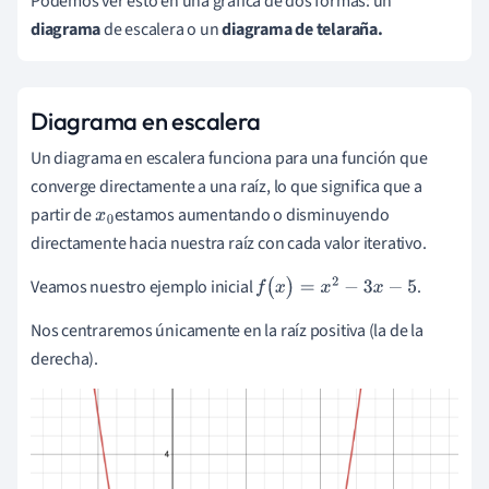
Podemos ver esto en una gráfica de dos formas: un
diagrama
de escalera o un
diagrama de telaraña.
Diagrama en escalera
Un diagrama en escalera funciona para una función que
converge directamente a una raíz, lo que significa que a
partir de
estamos aumentando o disminuyendo
x
0
directamente hacia nuestra raíz con cada valor iterativo.
Veamos nuestro ejemplo inicial
.
f
(
x
)
=
x
2
-
3
x
-
5
Nos centraremos únicamente en la raíz positiva (la de la
derecha).