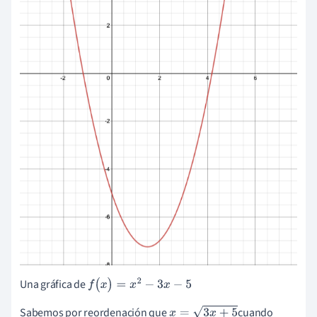
Una gráfica de
f
(
x
)
=
x
2
-
3
x
-
5
Sabemos por reordenación que
cuando
x
=
3
x
+
5