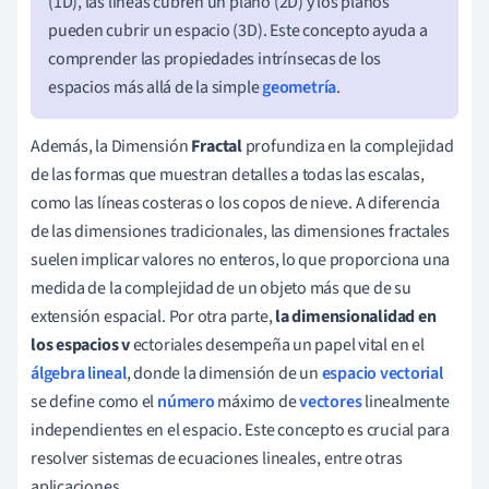
(1D), las líneas cubren un plano (2D) y los planos
pueden cubrir un espacio (3D). Este concepto ayuda a
comprender las propiedades intrínsecas de los
espacios más allá de la simple
geometría
.
Además, la Dimensión
Fractal
profundiza en la complejidad
de las formas que muestran detalles a todas las escalas,
como las líneas costeras o los copos de nieve. A diferencia
de las dimensiones tradicionales, las dimensiones fractales
suelen implicar valores no enteros, lo que proporciona una
medida de la complejidad de un objeto más que de su
extensión espacial. Por otra parte,
la dimensionalidad en
los espacios v
ectoriales desempeña un papel vital en el
álgebra lineal
, donde la dimensión de un
espacio vectorial
se define como el
número
máximo de
vectores
linealmente
independientes en el espacio. Este concepto es crucial para
resolver sistemas de ecuaciones lineales, entre otras
aplicaciones.