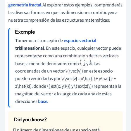
geometría fractal
.Al explorar estos ejemplos, comprenderás
las diversas formas en que las dimensiones contribuyen a
nuestra comprensión de las estructuras matemáticas.
Tomemos el concepto de
espacio vectorial
tridimensional
. En este espacio, cualquier vector puede
representarse como una combinación de tres vectores
base, a menudo denotados como
,
y
. Las
i
j
k
coordenadas de un vector \(\vec{v}) en este espacio
^
^
^
pueden venir dadas por \(\vec{v} = x\hat{i} + y\hat{j} +
z\hat{k}), donde \( ext{x, y,}\}) y \( ext{z}\}) representan la
magnitud del vector a lo largo de cada una de estas
direcciones
base
.
El número de dimensiones de un espacio está