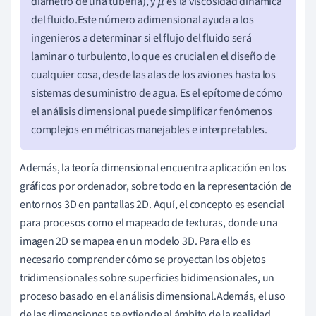
diámetro de una tubería), y
es la viscosidad dinámica
[
R
e
=
ρ
v
L
μ
\]
,
d
o
n
d
e
\(
ρ
μ
del fluido.Este número adimensional ayuda a los
ingenieros a determinar si el flujo del fluido será
laminar o turbulento, lo que es crucial en el diseño de
cualquier cosa, desde las alas de los aviones hasta los
sistemas de suministro de agua. Es el epítome de cómo
el análisis dimensional puede simplificar fenómenos
complejos en métricas manejables e interpretables.
Además, la teoría dimensional encuentra aplicación en los
gráficos por ordenador, sobre todo en la representación de
entornos 3D en pantallas 2D. Aquí, el concepto es esencial
para procesos como el mapeado de texturas, donde una
imagen 2D se mapea en un modelo 3D. Para ello es
necesario comprender cómo se proyectan los objetos
tridimensionales sobre superficies bidimensionales, un
proceso basado en el análisis dimensional.Además, el uso
de las dimensiones se extiende al ámbito de la realidad