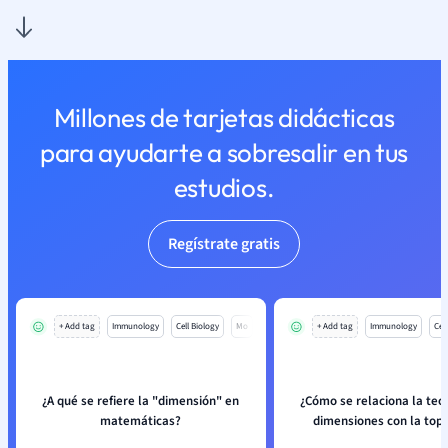
Millones de tarjetas didácticas
para ayudarte a sobresalir en tus
estudios.
Regístrate gratis
+ Add tag
Immunology
Cell Biology
Mo
+ Add tag
Immunology
Cell
¿A qué se refiere la "dimensión" en
¿Cómo se relaciona la teor
matemáticas?
dimensiones con la top