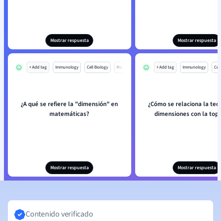
Mostrar respuesta
Mostrar respuesta
+ Add tag
Immunology
Cell Biology
Mo
+ Add tag
Immunology
Cell
¿A qué se refiere la "dimensión" en
¿Cómo se relaciona la teor
matemáticas?
dimensiones con la top
Mostrar respuesta
Mostrar respuesta
Contenido verificado