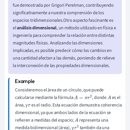
fue demostrada por Grigori Perelman, contribuyendo
significativamente a nuestra comprensión de los
espacios tridimensionales.Otro aspecto fascinante es
el
análisis dimensional
, un método utilizado en física e
ingeniería para comprender la relación entre distintas
magnitudes físicas. Analizando las dimensiones
implicadas, es posible predecir cómo los cambios en
una cantidad afectan a las demás, poniendo de relieve
la interconexión de las propiedades dimensionales.
Consideremos el área de un círculo, que puede
calcularse mediante la fórmula
, donde
es el
A
=
π
r
2
A
área, y
es el radio. Esta ecuación demuestra coherencia
r
dimensional, ya que ambos lados de la ecuación se
refieren a medidas del espacio;
representa una
A
medida bidimensional (área), y
también da una
r
2