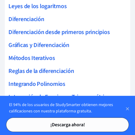
Leyes de los logaritmos
Diferenciación
Diferenciación desde primeros principios
Gráficas y Diferenciación
Métodos Iterativos
Reglas de la diferenciación
Integrando Polinomios
Integración de Funciones Trigonométricas
El 94% de los usuarios de StudySmarter obtienen mejores
Integrales Estándar
calificaciones con nuestra plataforma gratuita.
Tarjetas de estudio
Tarjetas de estudio
Integración paramétrica
¡Descarga ahora!