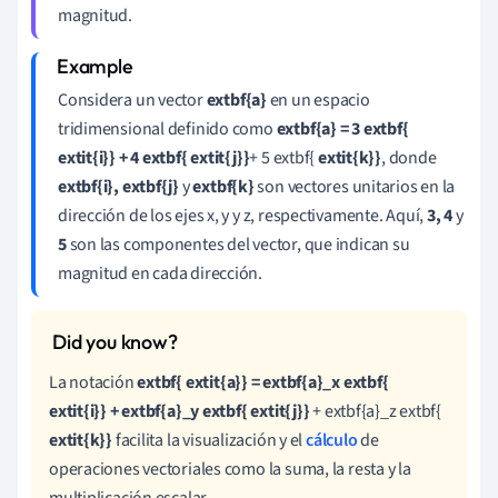
magnitud.
Considera un vector
extbf{a}
en un espacio
tridimensional definido como
extbf{a} = 3 extbf{
extit{i}} + 4 extbf{ extit{j}}
+ 5 extbf{
extit{k}}
, donde
extbf{i}, extbf{j}
y
extbf{k}
son vectores unitarios en la
dirección de los ejes x, y y z, respectivamente. Aquí,
3, 4
y
5
son las componentes del vector, que indican su
magnitud en cada dirección.
La notación
extbf{ extit{a}} = extbf{a}_x extbf{
extit{i}} + extbf{a}_y extbf{ extit{j}}
+ extbf{a}_z extbf{
extit{k}}
facilita la visualización y el
cálculo
de
operaciones vectoriales como la suma, la resta y la
multiplicación escalar.