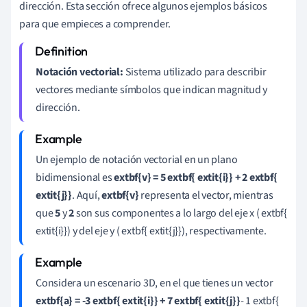
dirección. Esta sección ofrece algunos ejemplos básicos
para que empieces a comprender.
Notación vectorial:
Sistema utilizado para describir
vectores mediante símbolos que indican magnitud y
dirección.
Un ejemplo de notación vectorial en un plano
bidimensional es
extbf{v} = 5 extbf{ extit{i}} + 2 extbf{
extit{j}}
. Aquí,
extbf{v}
representa el vector, mientras
que
5
y
2
son sus componentes a lo largo del eje x ( extbf{
extit{i}}) y del eje y ( extbf{ extit{j}}), respectivamente.
Considera un escenario 3D, en el que tienes un vector
extbf{a} = -3 extbf{ extit{i}} + 7 extbf{ extit{j}}
- 1 extbf{