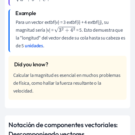
a
2
+
b
2
+
c
2
Para un vector extbf{v} = 3 extbf{i} + 4 extbf{j}, su
magnitud sería |v| =
= 5. Esto demuestra que
3
2
+
4
2
la "longitud" del vector desde su cola hasta su cabeza es
de 5
unidades
.
Calcular la magnitud es esencial en muchos problemas
de física, como hallar la fuerza resultante o la
velocidad.
Notación de componentes vectoriales:
Descomponiendo vectores