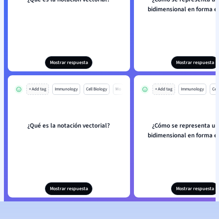
bidimensional en forma e
Mostrar respuesta
Mostrar respuesta
+ Add tag
Immunology
Cell Biology
Mo
+ Add tag
Immunology
Cell
¿Qué es la notación vectorial?
¿Cómo se representa un
bidimensional en forma e
Mostrar respuesta
Mostrar respuesta