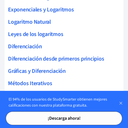
Exponenciales y Logaritmos
Logaritmo Natural
Leyes de los logaritmos
Diferenciación
Diferenciación desde primeros principios
Gráficas y Diferenciación
Métodos Iterativos
Reglas de la diferenciación
El 94% de los usuarios de StudySmarter obtienen mejores
calificaciones con nuestra plataforma gratuita.
Integrando Polinomios
Tarjetas de estudio
Tarjetas de estudio
¡Descarga ahora!
Integración de Funciones Trigonométricas