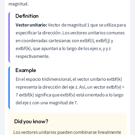
magnitud.
Vector unitario:
Vector de magnitud 1 que se utiliza para
especificar la dirección. Los vectores unitarios comunes
en coordenadas cartesianas son extbf{i}, extbf{j} y
extbf{k}, que apuntan a lo largo de los ejes x, y y z
respectivamente.
En el espacio tridimensional, el vector unitario extbf{k}
representa la dirección del eje z. Así, un vector extbf{v} =
7 extbf{k} significa que extbf{v} está orientado a lo largo
del eje z con una magnitud de 7.
Los vectores unitarios pueden combinarse linealmente