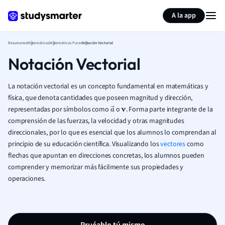
Generar tarjetas de aprendizaje
Resumir página
A la app
Resumenes
Matemáticas
Matemáticas Puras
Notación Vectorial
Notación Vectorial
La notación vectorial es un concepto fundamental en matemáticas y
física, que denota cantidades que poseen magnitud y dirección,
representadas por símbolos como
o
. Forma parte integrante de la
a
→
v
comprensión de las fuerzas, la velocidad y otras magnitudes
direccionales, por lo que es esencial que los alumnos lo comprendan al
principio de su educación científica. Visualizando los
vectores
como
flechas que apuntan en direcciones concretas, los alumnos pueden
comprender y memorizar más fácilmente sus propiedades y
operaciones.