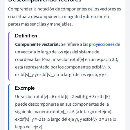
Comprender la notación de componentes de los vectores es
crucial para descomponer su magnitud y dirección en
partes más sencillas y manejables.
Componente vectorial:
Se refiere a las
proyecciones
de
un vector a lo largo de los ejes del sistema de
coordenadas. Para un vector extbf{v} en un espacio 3D,
está representado por los componentes extbf{v}_x,
extbf{v}_y y extbf{v}_z a lo largo de los ejes x, y y z.
Un vector extbf{v} = 6 extbf{i} - 2 extbf{j} + 3 extbf{k}
puede descomponerse en sus componentes de la
siguiente manera: extbf{v}_x = 6 (a lo largo del eje x),
extbf{v}_y = -2 (a lo largo del eje y), y extbf{v}_z = 3 (a lo
largo del eje z).