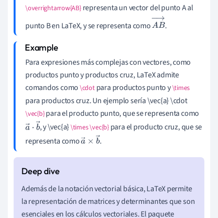
representa un vector del punto A al
\overrightarrow{AB}
punto B en LaTeX, y se representa como
.
A
B
→
Para expresiones más complejas con vectores, como
productos punto y productos cruz, LaTeX admite
comandos como
para productos punto y
\cdot
\times
para productos cruz. Un ejemplo sería \vec{a} \cdot
para el producto punto, que se representa como
\vec{b}
, y \vec{a}
para el producto cruz, que se
\times \vec{b}
a
→
⋅
representa como
.
b
→
a
→
×
b
→
Además de la notación vectorial básica, LaTeX permite
la representación de matrices y determinantes que son
esenciales en los cálculos vectoriales. El paquete