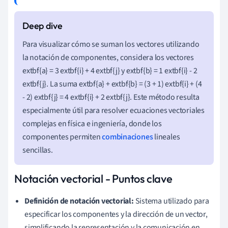
Para visualizar cómo se suman los vectores utilizando
la notación de componentes, considera los vectores
extbf{a} = 3 extbf{i} + 4 extbf{j} y extbf{b} = 1 extbf{i} - 2
extbf{j}. La suma extbf{a} + extbf{b} = (3 + 1) extbf{i} + (4
- 2) extbf{j} = 4 extbf{i} + 2 extbf{j}. Este método resulta
especialmente útil para resolver ecuaciones vectoriales
complejas en física e ingeniería, donde los
componentes permiten
combinaciones
lineales
sencillas.
Notación vectorial - Puntos clave
Definición de notación vectorial:
Sistema utilizado para
especificar los componentes y la dirección de un vector,
simplificando la representación y la comunicación en