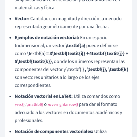
matemáticas y física.
Vector:
Cantidad con magnitud y dirección, a menudo
representada geométricamente por una flecha.
Ejemplos de notación vectorial:
En un espacio
tridimensional, un vector
\textbf{a}
puede definirse
como \textbf{a}
= 3\textbf{textit{i}} + 4textbf {textit{j}} +
5\textbf{textit{k}}
, donde los números representan las
componentes del vector y \textbf{i}
, \textbf{j}, \textbf{k}
son vectores unitarios a lo largo de los ejes
correspondientes.
Notación vectorial en LaTeX:
Utiliza comandos como
,
o
para dar el formato
\vec{}
\mathbf{}
\overrightarrow{}
adecuado a los vectores en documentos académicos y
profesionales.
Notación de componentes vectoriales:
Utiliza