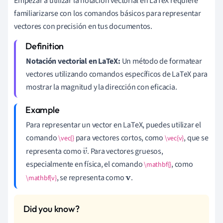
Empezar a utilizar la notación vectorial en LaTeX requiere
familiarizarse con los comandos básicos para representar
vectores con precisión en tus documentos.
Notación vectorial en LaTeX:
Un método de formatear
vectores utilizando comandos específicos de LaTeX para
mostrar la magnitud y la dirección con eficacia.
Para representar un vector en LaTeX, puedes utilizar el
comando
para vectores cortos, como
, que se
\vec{}
\vec{v}
representa como
. Para vectores gruesos,
v
especialmente en física, el comando
, como
\mathbf{}
→
, se representa como
.
\mathbf{v}
v