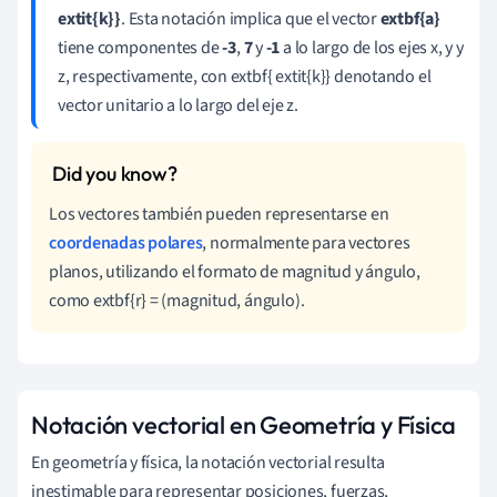
extit{k}}
. Esta notación implica que el vector
extbf{a}
tiene componentes de
-3
,
7
y
-1
a lo largo de los ejes x, y y
z, respectivamente, con extbf{ extit{k}} denotando el
vector unitario a lo largo del eje z.
Los vectores también pueden representarse en
coordenadas polares
, normalmente para vectores
planos, utilizando el formato de magnitud y ángulo,
como extbf{r} = (magnitud, ángulo).
Notación vectorial en Geometría y Física
En geometría y física, la notación vectorial resulta
inestimable para representar posiciones, fuerzas,