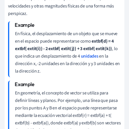
velocidades y otras magnitudes físicas de una forma más
perspicaz.
En física, el desplazamiento de un objeto que se mueve
en el espacio puede representarse como
extbf{d} = 4
extbf{ extit{i}} - 2 extbf{ extit{j}} + 3 extbf{ extit{k}}
, lo
que indica un desplazamiento de 4
unidades
en la
dirección x, -2 unidades en la dirección y y 3 unidades en
la dirección z.
En geometría, el concepto de vector se utiliza para
definir líneas y planos. Por ejemplo, una línea que pasa
por los puntos A y B en el espacio puede representarse
mediante la ecuación vectorial extbf{r} = extbf{a} + t(
extbf{b} - extbf{a}), donde extbf{a} y extbf{b} son vectores