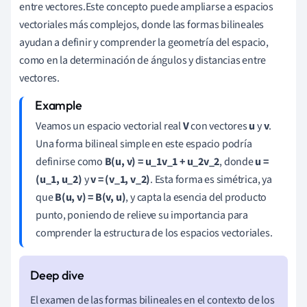
entre vectores.Este concepto puede ampliarse a espacios
vectoriales más complejos, donde las formas bilineales
ayudan a definir y comprender la geometría del espacio,
como en la determinación de ángulos y distancias entre
vectores.
Veamos un espacio vectorial real
V
con vectores
u
y
v
.
Una forma bilineal simple en este espacio podría
definirse como
B(u, v) = u_1v_1 + u_2v_2
, donde
u =
(u_1, u_2)
y
v = (v_1, v_2)
. Esta forma es simétrica, ya
que
B(u, v) = B(v, u)
, y capta la esencia del producto
punto, poniendo de relieve su importancia para
comprender la estructura de los espacios vectoriales.
El examen de las formas bilineales en el contexto de los