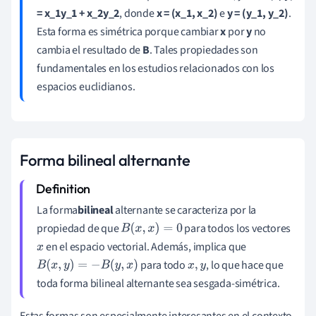
= x_1y_1 + x_2y_2
, donde
x = (x_1, x_2)
e
y = (y_1, y_2)
.
Esta forma es simétrica porque cambiar
x
por
y
no
cambia el resultado de
B
. Tales propiedades son
fundamentales en los estudios relacionados con los
espacios euclidianos.
Forma bilineal alternante
La forma
bilineal
alternante se caracteriza por la
propiedad de que
para todos los vectores
B
(
x
,
x
)
=
0
en el espacio vectorial. Además, implica que
x
para todo
, lo que hace que
B
(
x
,
y
)
=
−
B
(
y
,
x
)
x
,
y
toda forma bilineal alternante sea sesgada-simétrica.
Estas formas son especialmente interesantes en el contexto