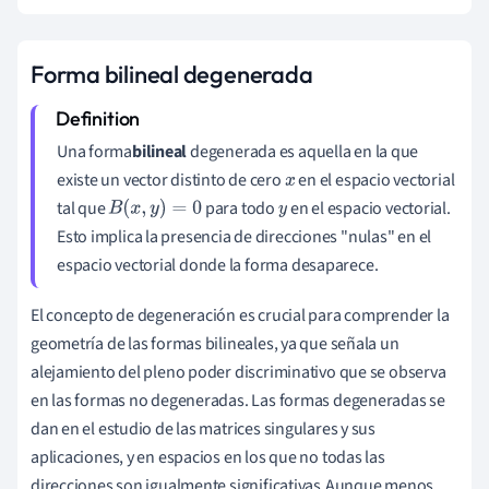
Forma bilineal degenerada
Una forma
bilineal
degenerada es aquella en la que
existe un vector distinto de cero
en el espacio vectorial
x
tal que
para todo
en el espacio vectorial.
B
(
x
,
y
)
=
0
y
Esto implica la presencia de direcciones "nulas" en el
espacio vectorial donde la forma desaparece.
El concepto de degeneración es crucial para comprender la
geometría de las formas bilineales, ya que señala un
alejamiento del pleno poder discriminativo que se observa
en las formas no degeneradas. Las formas degeneradas se
dan en el estudio de las matrices singulares y sus
aplicaciones, y en espacios en los que no todas las
direcciones son igualmente significativas.Aunque menos