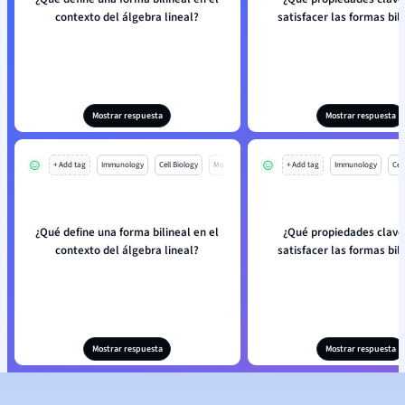
contexto del álgebra lineal?
satisfacer las formas bil
Mostrar respuesta
Mostrar respuesta
+ Add tag
Immunology
Cell Biology
Mo
+ Add tag
Immunology
Cell
¿Qué define una forma bilineal en el
¿Qué propiedades clave
contexto del álgebra lineal?
satisfacer las formas bil
Mostrar respuesta
Mostrar respuesta