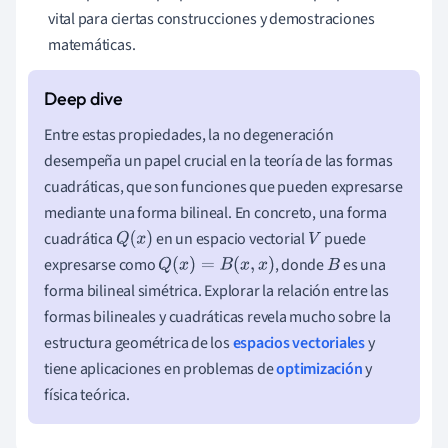
vital para ciertas construcciones y demostraciones
matemáticas.
Entre estas propiedades, la no degeneración
desempeña un papel crucial en la teoría de las formas
cuadráticas, que son funciones que pueden expresarse
mediante una forma bilineal. En concreto, una forma
cuadrática
en un espacio vectorial
puede
Q
(
x
)
V
expresarse como
, donde
es una
Q
(
x
)
=
B
(
x
,
x
)
B
forma bilineal simétrica. Explorar la relación entre las
formas bilineales y cuadráticas revela mucho sobre la
estructura geométrica de los
espacios vectoriales
y
tiene aplicaciones en problemas de
optimización
y
física teórica.