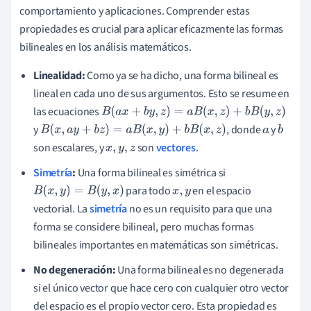
comportamiento y aplicaciones. Comprender estas
propiedades es crucial para aplicar eficazmente las formas
bilineales en los análisis matemáticos.
Linealidad:
Como ya se ha dicho, una forma bilineal es
lineal en cada uno de sus argumentos. Esto se resume en
las ecuaciones
B
(
a
x
+
b
y
,
z
)
=
a
B
(
x
,
z
)
+
b
B
(
y
,
z
)
y
, donde
y
B
(
x
,
a
y
+
b
z
)
=
a
B
(
x
,
y
)
+
b
B
(
x
,
z
)
a
b
son escalares, y
son
vectores
.
x
,
y
,
z
Simetría
:
Una forma bilineal es simétrica si
para todo
en el espacio
B
(
x
,
y
)
=
B
(
y
,
x
)
x
,
y
vectorial. La
simetría
no es un requisito para que una
forma se considere bilineal, pero muchas formas
bilineales importantes en matemáticas son simétricas.
No degeneración:
Una forma bilineal es no degenerada
si el único vector que hace cero con cualquier otro vector
del espacio es el propio vector cero. Esta propiedad es