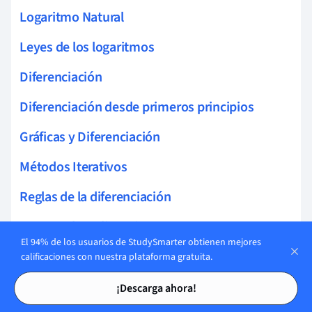
Logaritmo Natural
Leyes de los logaritmos
Diferenciación
Diferenciación desde primeros principios
Gráficas y Diferenciación
Métodos Iterativos
Reglas de la diferenciación
Integrando Polinomios
El 94% de los usuarios de StudySmarter obtienen mejores
Integración de Funciones Trigonométricas
calificaciones con nuestra plataforma gratuita.
Tarjetas de estudio
Tarjetas de estudio
Integrales Estándar
¡Descarga ahora!