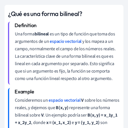
¿Qué es una forma bilineal?
Una forma
bilineal
es un tipo de función que toma dos
argumentos de un
espacio vectorial
y los mapea a un
campo, normalmente el campo de los números reales.
La característica clave de una forma bilineal es que es
lineal en cada argumento por separado. Esto significa
que si un argumento es fijo, la función se comporta
como una función lineal respecto al otro argumento.
Consideremos un
espacio vectorial
V
sobre los números
reales, y dejemos que
B(x, y)
represente una forma
bilineal sobre
V
. Un ejemplo podría ser
B(x, y) = x_1y_1
+ x_2y_2
, donde
x = (x_1, x_2)
e
y = (y_1, y_2)
son