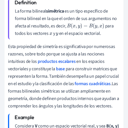
La forma bilineal
simétrica
es un tipo específico de
forma bilineal en la que el orden de sus argumentos no
afecta al resultado, es decir,
para
B
(
x
,
y
)
=
B
(
y
,
x
)
todos los vectores
y
en el espacio vectorial.
x
y
Esta propiedad de simetría es significativa por numerosas
razones, sobre todo porque se ajusta a las nociones
intuitivas de los
productos escalares
en los espacios
vectoriales y constituye la
base
para construir matrices que
representen la forma. También desempeña un papel crucial
en el estudio y la clasificación de las
formas cuadráticas
.Las
formas bilineales simétricas se utilizan ampliamente en
geometría, donde definen productos internos que ayudan a
comprender los ángulos y las longitudes de los vectores.
Considera
V
como un espacio vectorial real, y sea
B(x, y)