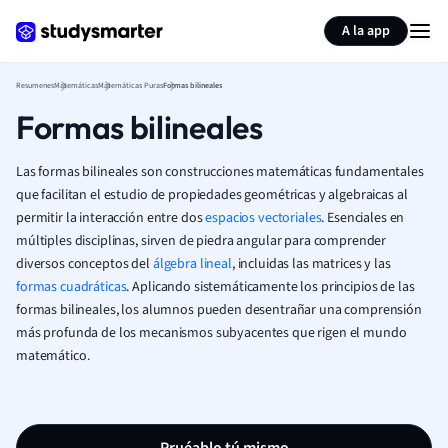
Generar tarjetas de aprendizaje
Resumir página
A la app
Resumenes
Matemáticas
Matemáticas Puras
Formas bilineales
Formas bilineales
Las formas bilineales son construcciones matemáticas fundamentales
que facilitan el estudio de propiedades geométricas y algebraicas al
permitir la interacción entre dos
espacios vectoriales
. Esenciales en
múltiples disciplinas, sirven de piedra angular para comprender
diversos conceptos del
álgebra lineal
, incluidas las matrices y las
formas cuadráticas
. Aplicando sistemáticamente los principios de las
formas bilineales, los alumnos pueden desentrañar una comprensión
más profunda de los mecanismos subyacentes que rigen el mundo
matemático.