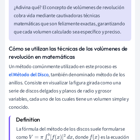
¿Adivina qué? El concepto de volúmenes de revolución
cobra vida mediante cautivadoras técnicas
matemáticas que son felizmente exactas, garantizando
que cada volumen calculado sea específico y preciso.
Cómo se utilizan las técnicas de los volúmenes de
revolución en matemáticas
Un método comúnmente utilizado en este proceso es
el Método del Disco
, también denominado método de los
anillos. Consiste en visualizar la figura girada como una
serie de discos delgados y planos de radio y grosor
variables, cada uno de los cuales tiene un volumen simple y
conocido.
La fórmula del método de los discos suele formularse
como
, donde
es la ecuación
V
=
π
∫
a
b
[
f
(
x
)
]
2
d
x
f
(
x
)