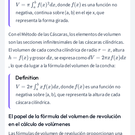
, donde
es una función no
V
=
π
∫
a
b
f
(
x
)
2
d
x
f
(
x
)
negativa, continua sobre [a, b] en el eje x, que
representa la forma girada.
Con el Método de las Cáscaras, los elementos de volumen
son las secciones infinitesimales de las cáscaras cilíndricas.
El volumen de cada concha cilíndrica de radio
, altura
r
=
x
y grosor
, se expresa como
h
=
f
(
x
)
d
x
d
, lo que da lugar a la fórmula del volumen de la concha:
V
=
2
, donde
es una función no
V
=
2
π
∫
a
b
x
f
(
x
)
d
x
f
(
x
)
π
negativa sobre [a, b], que representa la altura de cada
x
cáscara cilíndrica.
f
(
El papel de la fórmula del volumen de revolución
x
en el cálculo de volúmenes
)
Las fórmulas de volumen de revolución proporcionan una