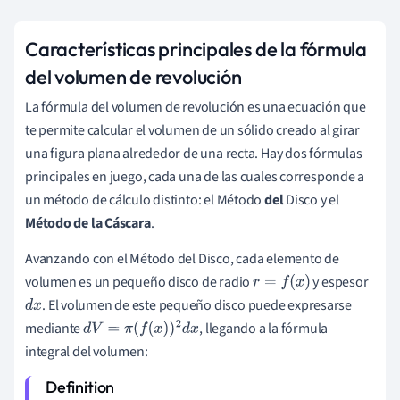
Características principales de la fórmula
del volumen de revolución
La fórmula del volumen de revolución es una ecuación que
te permite calcular el volumen de un sólido creado al girar
una figura plana alrededor de una recta. Hay dos fórmulas
principales en juego, cada una de las cuales corresponde a
un método de cálculo distinto: el Método
del
Disco y el
Método de la Cáscara
.
Avanzando con el Método del Disco, cada elemento de
volumen es un pequeño disco de radio
y espesor
r
=
f
(
x
)
. El volumen de este pequeño disco puede expresarse
d
x
mediante
, llegando a la fórmula
d
V
=
π
(
f
(
x
)
)
2
d
x
integral del volumen: