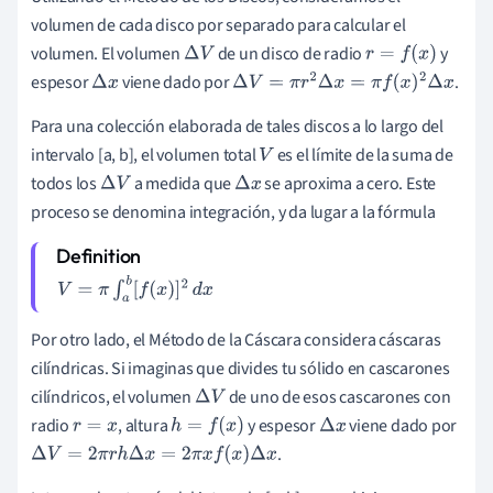
volumen de cada disco por separado para calcular el
volumen. El volumen
de un disco de radio
y
Δ
V
r
=
f
(
x
)
espesor
viene dado por
.
Δ
x
Δ
V
=
π
r
2
Δ
x
=
π
f
(
x
)
2
Δ
x
Para una colección elaborada de tales discos a lo largo del
intervalo [a, b], el volumen total
es el límite de la suma de
V
todos los
a medida que
se aproxima a cero. Este
Δ
V
Δ
x
proceso se denomina integración, y da lugar a la fórmula
V
=
π
∫
a
b
[
f
(
x
)
]
2
d
x
Por otro lado, el Método de la Cáscara considera cáscaras
cilíndricas. Si imaginas que divides tu sólido en cascarones
cilíndricos, el volumen
de uno de esos cascarones con
Δ
V
radio
, altura
y espesor
viene dado por
r
=
x
h
=
f
(
x
)
Δ
x
.
Δ
V
=
2
π
r
h
Δ
x
=
2
π
x
f
(
x
)
Δ
x