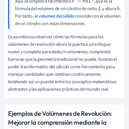
aquí se simplifica fácilmente a
, que es la
V
=
π
h
L
2
fórmula del volumen de un cilindro de radio
y altura
.
L
h
Por tanto, el
volumen del sólido
coincide con el volumen
de un cilindro con estas dimensiones.
Es asombroso observar cómo las fórmulas para los
volúmenes de revolución abren la puerta a un enfoque
nuevo y completo para deducir volúmenes, rompiendo
barreras que la geometría tradicional no puede. Ilustran el
poder transformador del cálculo como herramienta para
manejar cantidades que cambian continuamente,
tendiendo así un puente entre los conceptos matemáticos
abstractos y las aplicaciones prácticas del mundo real.
Ejemplos de Volúmenes de Revolución:
Mejorar la comprensión mediante la