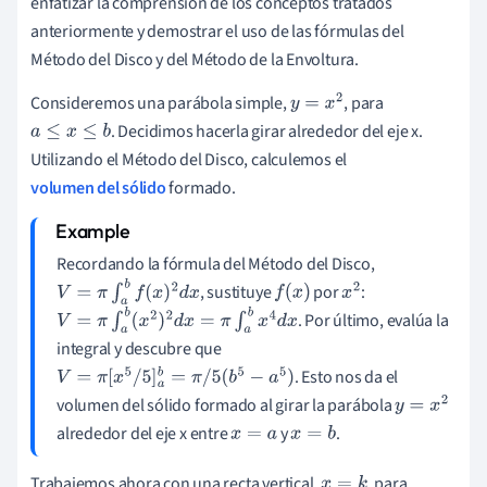
enfatizar la comprensión de los conceptos tratados
anteriormente y demostrar el uso de las fórmulas del
Método del Disco y del Método de la Envoltura.
Consideremos una parábola simple,
, para
y
=
x
2
. Decidimos hacerla girar alrededor del eje x.
a
≤
x
≤
b
Utilizando el Método del Disco, calculemos el
volumen del sólido
formado.
Recordando la fórmula del Método del Disco,
, sustituye
por
:
V
=
π
∫
a
b
f
(
x
)
2
d
x
f
(
x
)
x
2
. Por último, evalúa la
V
=
π
∫
a
b
(
x
2
)
2
d
x
=
π
∫
a
b
x
4
d
x
integral y descubre que
. Esto nos da el
V
=
π
[
x
5
/
5
]
a
b
=
π
/
5
(
b
5
−
a
5
)
volumen del sólido formado al girar la parábola
y
=
x
2
alrededor del eje x entre
y
.
x
=
a
x
=
b
Trabajemos ahora con una recta vertical,
, para
x
=
k