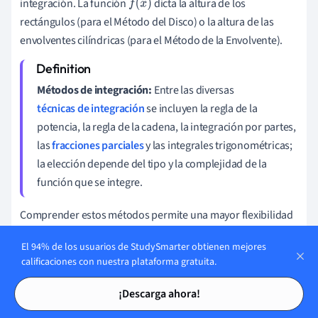
integración. La función
dicta la altura de los
f
(
x
)
rectángulos (para el Método del Disco) o la altura de las
envolventes cilíndricas (para el Método de la Envolvente).
Métodos de integración:
Entre las diversas
técnicas de integración
se incluyen la regla de la
potencia, la regla de la cadena, la integración por partes,
las
fracciones parciales
y las integrales trigonométricas;
la elección depende del tipo y la complejidad de la
función que se integre.
Comprender estos métodos permite una mayor flexibilidad
y facilidad a la hora de realizar la integración, sobre todo
El 94% de los usuarios de StudySmarter obtienen mejores
cuando nos enfrentamos a funciones complejas.
calificaciones con nuestra plataforma gratuita.
Para mejorar tu destreza, es muy recomendable que
Tarjetas de estudio
Tarjetas de estudio
¡Descarga ahora!
practiques problemas extensos en los que intervengan
distintas funciones y métodos de integración. Una sólida