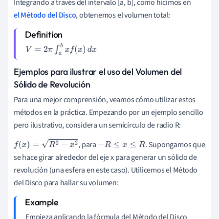
Integrando a través del intervalo [a, b], como hicimos en
el Método del Disco
, obtenemos el volumen total:
V
=
2
π
∫
a
b
x
f
(
x
)
d
x
Ejemplos para ilustrar el uso del Volumen del
Sólido de Revolución
Para una mejor comprensión, veamos cómo utilizar estos
métodos en la práctica. Empezando por un ejemplo sencillo
pero ilustrativo, considera un semicírculo de radio R:
, para
. Supongamos que
f
(
x
)
=
R
2
−
x
2
−
R
≤
x
≤
R
se hace girar alrededor del eje x para generar un sólido de
revolución (una esfera en este caso). Utilicemos el Método
del Disco para hallar su volumen:
Empieza aplicando la fórmula del Método del Disco