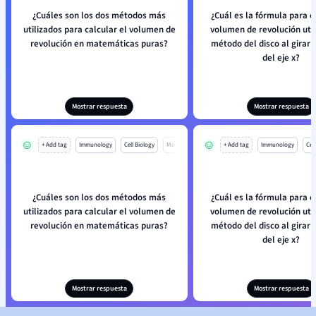
¿Cuáles son los dos métodos más
¿Cuál es la fórmula para c
utilizados para calcular el volumen de
volumen de revolución util
revolución en matemáticas puras?
método del disco al girar 
del eje x?
Mostrar respuesta
Mostrar respuesta
+ Add tag
Immunology
Cell Biology
Mo
+ Add tag
Immunology
Cell
¿Cuáles son los dos métodos más
¿Cuál es la fórmula para c
utilizados para calcular el volumen de
volumen de revolución util
revolución en matemáticas puras?
método del disco al girar 
del eje x?
Mostrar respuesta
Mostrar respuesta