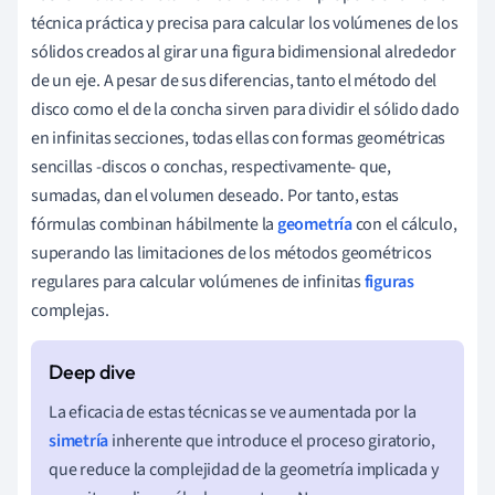
d
técnica práctica y precisa para calcular los volúmenes de los
x
sólidos creados al girar una figura bidimensional alrededor
de un eje. A pesar de sus diferencias, tanto el método del
disco como el de la concha sirven para dividir el sólido dado
en infinitas secciones, todas ellas con formas geométricas
sencillas -discos o conchas, respectivamente- que,
sumadas, dan el volumen deseado. Por tanto, estas
fórmulas combinan hábilmente la
geometría
con el cálculo,
superando las limitaciones de los métodos geométricos
regulares para calcular volúmenes de infinitas
figuras
complejas.
La eficacia de estas técnicas se ve aumentada por la
simetría
inherente que introduce el proceso giratorio,
que reduce la complejidad de la geometría implicada y