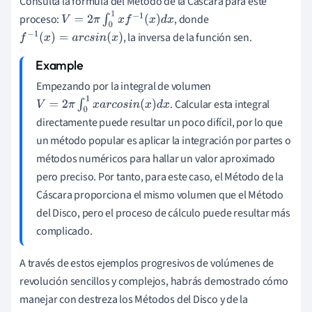
Consulta la fórmula del Método de la Cáscara para este
proceso:
, donde
V
=
2
π
∫
0
1
x
f
−
1
(
x
)
d
x
, la inversa de la función sen.
f
−
1
(
x
)
=
a
r
c
s
i
n
(
x
)
Empezando por la integral de volumen
. Calcular esta integral
V
=
2
π
∫
0
1
x
a
r
c
o
s
i
n
(
x
)
d
x
directamente puede resultar un poco difícil, por lo que
un método popular es aplicar la integración por partes o
métodos numéricos para hallar un valor aproximado
pero preciso. Por tanto, para este caso, el Método de la
Cáscara proporciona el mismo volumen que el Método
del Disco, pero el proceso de cálculo puede resultar más
complicado.
A través de estos ejemplos progresivos de volúmenes de
revolución sencillos y complejos, habrás demostrado cómo
manejar con destreza los Métodos del Disco y de la