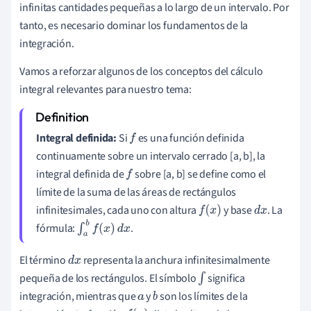
infinitas cantidades pequeñas a lo largo de un intervalo. Por
tanto, es necesario dominar los fundamentos de la
integración.
Vamos a reforzar algunos de los conceptos del cálculo
integral relevantes para nuestro tema:
Integral definida:
Si
es una función definida
f
continuamente sobre un intervalo cerrado [a, b], la
integral definida de
sobre [a, b] se define como el
f
límite de la suma de las áreas de rectángulos
infinitesimales, cada uno con altura
y base
. La
f
(
x
)
d
x
fórmula:
.
∫
a
b
f
(
x
)
d
x
El término
representa la anchura infinitesimalmente
d
x
pequeña de los rectángulos. El símbolo
significa
∫
integración, mientras que
y
son los límites de la
a
b