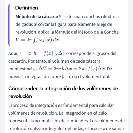
Método de la cáscara:
Si se forman conchas cilíndricas
delgadas al cortar la figura paralelamente al eje de
revolución, aplica la fórmula del Método de la Concha
.
V
=
2
π
∫
a
b
x
f
(
x
)
d
x
Aquí,
,
, y
corresponde al grosor del
r
=
x
h
=
f
(
x
)
Δ
x
cascarón. Por tanto, el volumen de cada cáscara
infinitesimal es
. De
Δ
V
=
2
π
r
h
Δ
x
=
2
π
x
f
(
x
)
Δ
x
nuevo, la integración sobre [a, b] da el volumen total.
Comprender la integración de los volúmenes de
revolución
El proceso de integración es fundamental para calcular
volúmenes de revolución. La integración en cálculo
representa la acumulación de cantidades. Los volúmenes de
revolución utilizan integrales definidas, el proceso de sumar