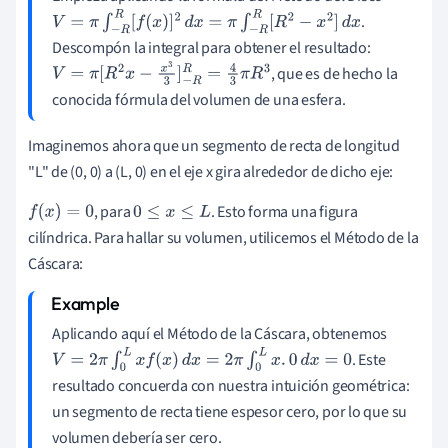
.
V
=
π
∫
−
R
R
[
f
(
x
)
]
2
d
x
=
π
∫
−
R
R
[
R
2
−
x
2
]
d
x
Descompón la integral para obtener el resultado:
, que es de hecho la
V
=
π
[
R
2
x
−
x
3
3
]
−
R
R
=
4
3
π
R
3
conocida fórmula del volumen de una esfera.
Imaginemos ahora que un segmento de recta de longitud
"L" de (0, 0) a (L, 0) en el eje x gira alrededor de dicho eje:
, para
. Esto forma una figura
f
(
x
)
=
0
0
≤
x
≤
L
cilíndrica. Para hallar su volumen, utilicemos el Método de la
Cáscara:
Aplicando aquí el Método de la Cáscara, obtenemos
. Este
V
=
2
π
∫
0
L
x
f
(
x
)
d
x
=
2
π
∫
0
L
x
.
0
d
x
=
0
resultado concuerda con nuestra intuición geométrica:
un segmento de recta tiene espesor cero, por lo que su
volumen debería ser cero.