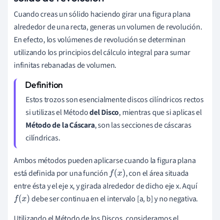
Cuando creas un sólido haciendo girar una figura plana
alrededor de una recta, generas un volumen de revolución.
En efecto, los volúmenes de revolución se determinan
utilizando los principios del cálculo integral para sumar
infinitas rebanadas de volumen.
Estos trozos son esencialmente discos cilíndricos rectos
si utilizas el Método
del Disco
, mientras que si aplicas el
Método de la Cáscara
, son las secciones de cáscaras
cilíndricas.
Ambos métodos pueden aplicarse cuando la figura plana
está definida por una función
, con el área situada
f
(
x
)
entre ésta y el eje x, y girada alrededor de dicho eje x. Aquí
debe ser continua en el intervalo [a, b] y no negativa.
f
(
x
)
Utilizando el Método de los Discos, consideramos el