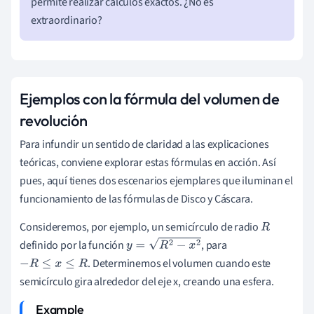
permite realizar cálculos exactos. ¿No es
extraordinario?
Ejemplos con la fórmula del volumen de
revolución
Para infundir un sentido de claridad a las explicaciones
teóricas, conviene explorar estas fórmulas en acción. Así
pues, aquí tienes dos escenarios ejemplares que iluminan el
funcionamiento de las fórmulas de Disco y Cáscara.
Consideremos, por ejemplo, un semicírculo de radio
R
definido por la función
, para
y
=
R
2
−
x
2
. Determinemos el volumen cuando este
−
R
≤
x
≤
R
semicírculo gira alrededor del eje x, creando una esfera.