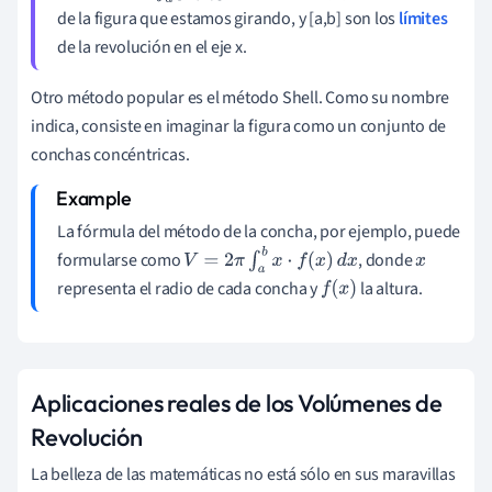
de la figura que estamos girando, y [a,b] son los
límites
de la revolución en el eje x.
Otro método popular es el método Shell. Como su nombre
indica, consiste en imaginar la figura como un conjunto de
conchas concéntricas.
La fórmula del método de la concha, por ejemplo, puede
formularse como
, donde
V
=
2
π
∫
a
b
x
⋅
f
(
x
)
d
x
x
representa el radio de cada concha y
la altura.
f
(
x
)
Aplicaciones reales de los Volúmenes de
Revolución
La belleza de las matemáticas no está sólo en sus maravillas