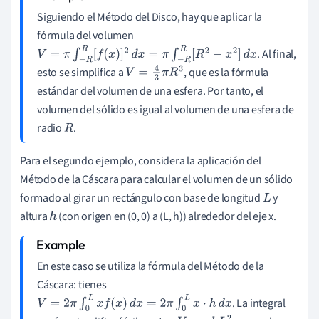
Siguiendo el Método del Disco, hay que aplicar la
fórmula del volumen
. Al final,
V
=
π
∫
−
R
R
[
f
(
x
)
]
2
d
x
=
π
∫
−
R
R
[
R
2
−
x
2
]
d
x
esto se simplifica a
, que es la fórmula
V
=
4
3
π
R
3
estándar del volumen de una esfera. Por tanto, el
volumen del sólido es igual al volumen de una esfera de
radio
.
R
Para el segundo ejemplo, considera la aplicación del
Método de la Cáscara para calcular el volumen de un sólido
formado al girar un rectángulo con base de longitud
y
L
altura
(con origen en (0, 0) a (L, h)) alrededor del eje x.
h
En este caso se utiliza la fórmula del Método de la
Cáscara: tienes
. La integral
V
=
2
π
∫
0
L
x
f
(
x
)
d
x
=
2
π
∫
0
L
x
⋅
h
d
x