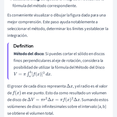
fórmula del método correspondiente.
Es conveniente visualizar o dibujar la figura dada para una
mejor comprensión. Este paso ayuda notablemente a
seleccionar el método, determinar los límites y establecer la
integración.
Método del disco:
Si puedes cortar el sólido en discos
finos perpendiculares al eje de rotación, considera la
posibilidad de utilizar la fórmula del Método del Disco
.
V
=
π
∫
a
b
[
f
(
x
)
]
2
d
x
El grosor de cada disco representa
, y el radio es el valor
Δ
x
de
en ese punto. Esto da como resultado un volumen
f
(
x
)
de disco de
. Sumando estos
Δ
V
=
π
r
2
Δ
x
=
π
f
(
x
)
2
Δ
x
volúmenes de disco infinitesimales sobre el intervalo [a, b]
se obtiene el volumen total.