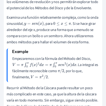
los volúmenes de revolución y nos permitirán explorar todo
el potencial de los Métodos del Disco y de la Envolvente.
Examina una función relativamente compleja, como la onda
sinusoidal,
, para
. Si se hace girar
y
=
s
e
n
(
x
)
0
≤
x
≤
π
alrededor del eje x, produce una forma que a menudo se
compara con un bollo o un semitoro. Ahora utilizaremos
ambos métodos para hallar el volumen de esta forma.
Empezaremos con la fórmula del Método del Disco,
. La integral es
V
=
π
∫
0
π
f
(
x
)
2
d
x
=
π
∫
0
π
s
e
n
2
(
x
)
d
x
fácilmente reconocible como
, por lo que,
π
/
2
finalmente,
.
V
=
π
2
/
2
Recurrir al Método de la Cáscara puede resultar un poco
más complicado en este caso, ya que la altura de la cáscara
varía en todo momento. Sin embargo, sigue siendo posible.