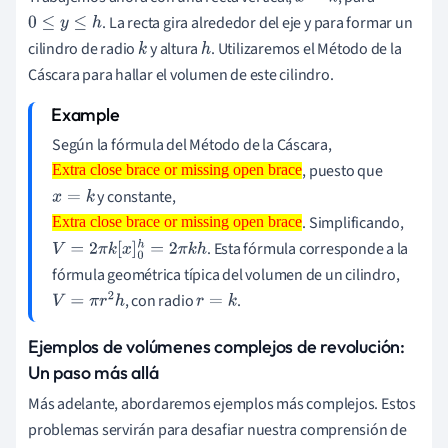
. La recta gira alrededor del eje y para formar un
0
≤
y
≤
h
cilindro de radio
y altura
. Utilizaremos el Método de la
k
h
Cáscara para hallar el volumen de este cilindro.
Según la fórmula del Método de la Cáscara,
, puesto que
Extra close brace or missing open brace
Extra close brace or missing open
y constante,
brace
x
=
k
. Simplificando,
Extra close brace or missing open brace
Extra close brace or missing open
. Esta fórmula corresponde a la
brace
V
=
2
π
k
[
x
]
0
h
=
2
π
k
h
fórmula geométrica típica del volumen de un cilindro,
, con radio
.
V
=
π
r
2
h
r
=
k
Ejemplos de volúmenes complejos de revolución:
Un paso más allá
Más adelante, abordaremos ejemplos más complejos. Estos
problemas servirán para desafiar nuestra comprensión de