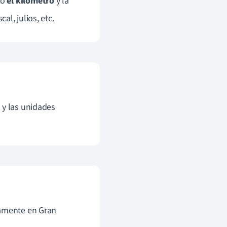
mo
el kilómetro
y la
scal, julios, etc.
 y las unidades
tamente en Gran