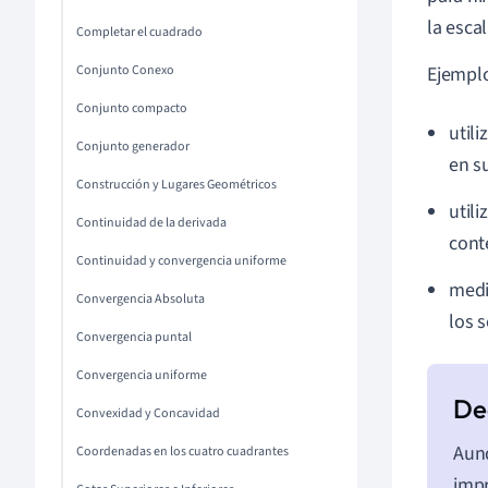
la escal
Completar el cuadrado
Conjunto Conexo
Ejemplo
Conjunto compacto
utili
Conjunto generador
en s
Construcción y Lugares Geométricos
util
Continuidad de la derivada
cont
Continuidad y convergencia uniforme
medir
Convergencia Absoluta
los 
Convergencia puntal
Convergencia uniforme
Convexidad y Concavidad
Aunq
Coordenadas en los cuatro cuadrantes
impr