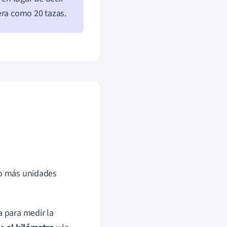
era como 20 tazas.
 o más unidades
a para medir la