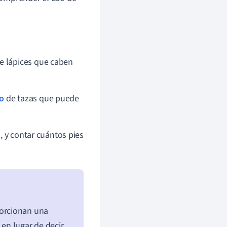
e lápices que caben
o
de tazas que puede
s, y contar cuántos pies
orcionan una
 en lugar de decir