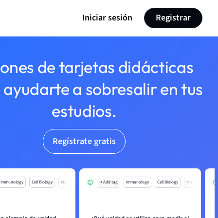
Iniciar sesión
Registrar
lones de tarjetas didácticas
 ayudarte a sobresalir en tus
estudios.
Regístrate gratis
Immunology
Cell Biology
Mo
+ Add tag
Immunology
Cell Biology
Mo