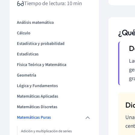
Tiempo de lectura: 10 min
Análisis matemático
¿Qué
Cálculo
Estadística y probabilidad
Estadísticas
La
Física Teórica y Matemática
ge
Geometría
gr
Lógica y Fundamentos
Matemáticas Aplicadas
Matemáticas Discretas
Una 
Matemáticas Puras
cent
Adición y multiplicación de series