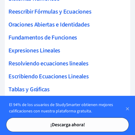
Reescribir Fórmulas y Ecuaciones
Oraciones Abiertas e Identidades
Fundamentos de Funciones
Expresiones Lineales
Resolviendo ecuaciones lineales
Escribiendo Ecuaciones Lineales
Tablas y Gráficas
Fracciones y Factores
El 94% de los usuarios de StudySmarter obtienen mejores
calificaciones con nuestra plataforma gratuita.
Potencias y Exponentes
Tarjetas de estudio
Tarjetas de estudio
¡Descarga ahora!
mínimo común denominador