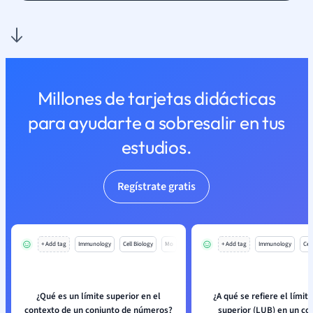
Millones de tarjetas didácticas
para ayudarte a sobresalir en tus
estudios.
Regístrate gratis
+ Add tag
Immunology
Cell Biology
Mo
+ Add tag
Immunology
Cell
¿Qué es un límite superior en el
¿A qué se refiere el lími
contexto de un conjunto de números?
superior (LUB) en un co