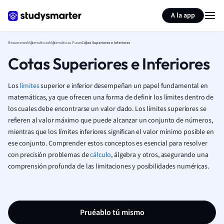
Generar tarjetas de aprendizaje
Resumir página
A la app
Resumenes
Matemáticas
Matemáticas Puras
Cotas Superiores e Inferiores
Cotas Superiores e Inferiores
Los
límites
superior e inferior desempeñan un papel fundamental en
matemáticas, ya que ofrecen una forma de definir los límites dentro de
los cuales debe encontrarse un valor dado. Los límites superiores se
refieren al valor máximo que puede alcanzar un conjunto de números,
mientras que los límites inferiores significan el valor mínimo posible en
ese conjunto. Comprender estos conceptos es esencial para resolver
con precisión problemas de
cálculo
, álgebra y otros, asegurando una
comprensión profunda de las limitaciones y posibilidades numéricas.
Pruéablo tú mismo