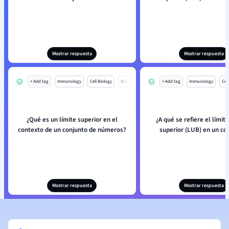
Mostrar respuesta
Mostrar respuesta
+ Add tag
Immunology
Cell Biology
Mo
+ Add tag
Immunology
Cell
¿Qué es un límite superior en el
¿A qué se refiere el lími
contexto de un conjunto de números?
superior (LUB) en un co
Mostrar respuesta
Mostrar respuesta