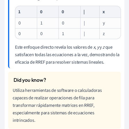
1
0
0
|
x
0
1
0
|
y
0
0
1
|
z
Este enfoque directo revela los valores de
x
,
y
y
z
que
satisfacen todas las ecuaciones a la vez, demostrando la
eficacia de RREF para resolver sistemas lineales.
Utiliza herramientas de software o calculadoras
capaces de realizar operaciones de fila para
transformar rápidamente matrices en RREF,
especialmente para sistemas de ecuaciones
intrincados.