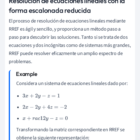
Resolución de ecuaciones lineales con la
forma escalonada reducida
El proceso de resolución de ecuaciones lineales mediante
RREF es ágil y sencillo, y proporciona un método paso a
paso para descubrir las soluciones. Tanto si se trata de dos
ecuaciones y dos incógnitas como de sistemas más grandes,
RREF puede resolver eficazmente un amplio espectro de
problemas.
Considera un sistema de ecuaciones lineales dado por:
3
x
+
2
y
−
z
=
1
2
x
−
2
y
+
4
z
=
−
2
x
+
r
a
c
1
2
y
−
z
=
0
Transformando la matriz correspondiente en RREF se
obtiene la siguiente representación: