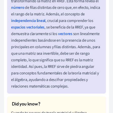
transformando la matriz en RREF. Esta forma revela el
número
de filas distintas de cero que, en efecto, indica
el rango de la matriz. Además, el concepto de
independencia lineal
, crucial para comprender los
espacios vectoriales
, se beneficia de la RREF, ya que
demuestra claramente si los
vectores
son linealmente
independientes basándose en la presencia de unos
principales en columnas y filas distintas. Además, para
que una matriz sea invertible, debe ser de rango
completo, lo que significa que su RREF es la matriz
identidad. Así pues, la RREF sirve de piedra angular
para conceptos fundamentales de la teoría matricial y
el álgebra, ayudando a descifrar propiedades y
relaciones matemáticas complejas.
Cuando te ocupes de teoría matricial y álgebra,