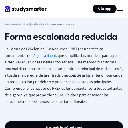
Generar tarjetas de aprendizaje
Resumir página
A la app
Resumenes
Matemáticas
Matemáticas Puras
Forma escalonada reducida
Forma escalonada reducida
La Forma de Echelon de Fila Reducida (RREF) es una técnica
fundamental del
álgebra lineal
, que simplifica las matrices para ayudar
a resolver ecuaciones lineales con eficacia. Este método transforma
una matriz en una forma en la que la entrada principal de cada fila es 1,
situada a la derecha de la entrada principal de la fila anterior, con ceros
en cada posición por debajo y por encima de estos 1s principales.
Comprender el concepto de RREF es fundamental para los estudiantes
de álgebra, ya que proporciona una vía clara para entender las
soluciones de los sistemas de ecuaciones lineales.