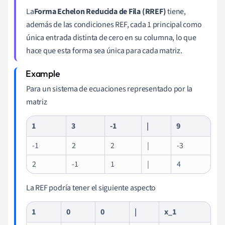
La
Forma Echelon Reducida de Fila (RREF)
tiene,
además de las condiciones REF, cada 1 principal como
única entrada distinta de cero en su columna, lo que
hace que esta forma sea única para cada matriz.
Para un sistema de ecuaciones representado por la
matriz
1
3
-1
|
9
-1
2
2
|
-3
2
-1
1
|
4
La REF podría tener el siguiente aspecto
1
0
0
|
x_1