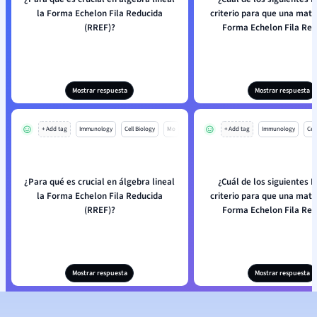
la Forma Echelon Fila Reducida
criterio para que una matr
(RREF)?
Forma Echelon Fila Red
Mostrar respuesta
Mostrar respuesta
+ Add tag
Immunology
Cell Biology
Mo
+ Add tag
Immunology
Cell
¿Para qué es crucial en álgebra lineal
¿Cuál de los siguientes 
la Forma Echelon Fila Reducida
criterio para que una matr
(RREF)?
Forma Echelon Fila Red
Mostrar respuesta
Mostrar respuesta