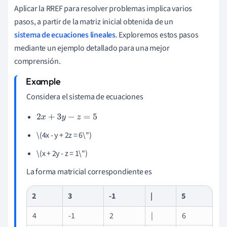
Aplicar la RREF para resolver problemas implica varios
pasos, a partir de la matriz inicial obtenida de un
sistema de ecuaciones lineales
. Exploremos estos pasos
mediante un ejemplo detallado para una mejor
comprensión.
Considera el sistema de ecuaciones
2
x
+
3
y
−
z
=
5
\(4x - y + 2z = 6\")
\(x + 2y - z = 1\")
La forma matricial correspondiente es
2
3
-1
|
5
4
-1
2
|
6