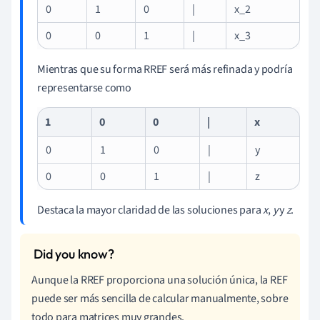
0
1
0
|
x_2
0
0
1
|
x_3
Mientras que su forma RREF será más refinada y podría
representarse como
1
0
0
|
x
0
1
0
|
y
0
0
1
|
z
Destaca la mayor claridad de las soluciones para
x
,
y
y
z
.
Aunque la RREF proporciona una solución única, la REF
puede ser más sencilla de calcular manualmente, sobre
todo para matrices muy grandes.