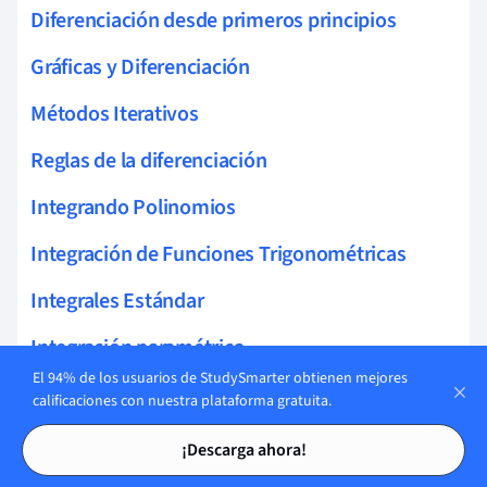
Diferenciación desde primeros principios
Gráficas y Diferenciación
Métodos Iterativos
Reglas de la diferenciación
Integrando Polinomios
Integración de Funciones Trigonométricas
Integrales Estándar
Integración paramétrica
El 94% de los usuarios de StudySmarter obtienen mejores
Integración usando fracciones parciales
calificaciones con nuestra plataforma gratuita.
Tarjetas de estudio
Tarjetas de estudio
Integración por Sustitución
¡Descarga ahora!