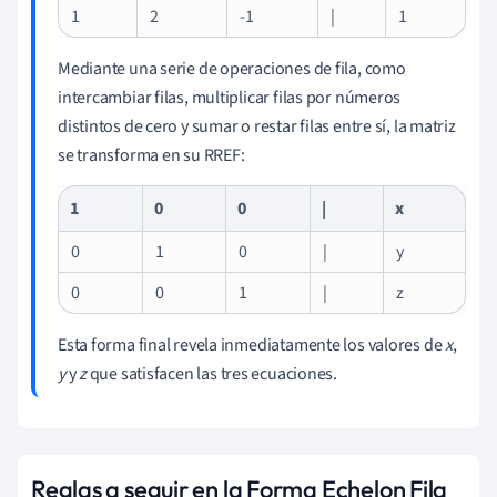
1
2
-1
|
1
Mediante una serie de operaciones de fila, como
intercambiar filas, multiplicar filas por números
distintos de cero y sumar o restar filas entre sí, la matriz
se transforma en su RREF:
1
0
0
|
x
0
1
0
|
y
0
0
1
|
z
Esta forma final revela inmediatamente los valores de
x
,
y
y
z
que satisfacen las tres ecuaciones.
Reglas a seguir en la Forma Echelon Fila