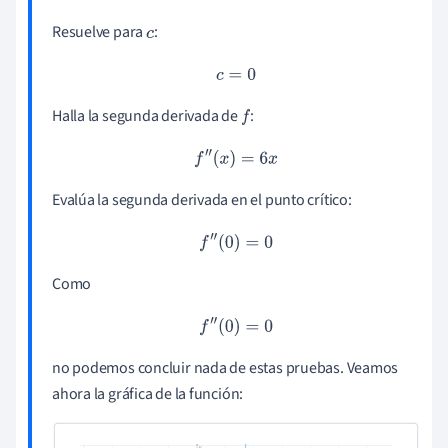
Resuelve para
:
c
c
=
0
Halla la segunda derivada de
:
f
f
″
(
x
)
=
6
x
Evalúa la segunda derivada en el punto crítico:
f
″
(
0
)
=
0
Como
f
″
(
0
)
=
0
no podemos concluir nada de estas pruebas. Veamos
ahora la gráfica de la función: