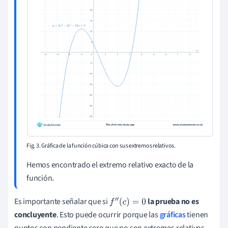
Fig. 3. Gráfica de la función cúbica con sus extremos relativos.
Hemos encontrado el extremo relativo exacto de la
función.
Es importante señalar que si
la prueba no es
f
″
(
c
)
=
0
concluyente
. Esto puede ocurrir porque las
gráficas
tienen