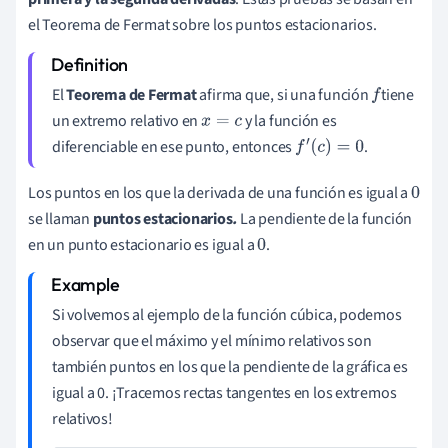
el Teorema de Fermat sobre los puntos estacionarios.
El
Teorema de Fermat
afirma que, si una función
tiene
f
un extremo relativo en
y la función es
x
=
c
diferenciable en ese punto, entonces
.
f
′
(
c
)
=
0
Los puntos en los que la derivada de una función es igual a
0
se llaman
puntos estacionarios
.
La pendiente de la función
en un punto estacionario es igual a
.
0
Si volvemos al ejemplo de la función cúbica, podemos
observar que el máximo y el mínimo relativos son
también puntos en los que la pendiente de la gráfica es
igual a 0. ¡Tracemos rectas tangentes en los extremos
relativos!