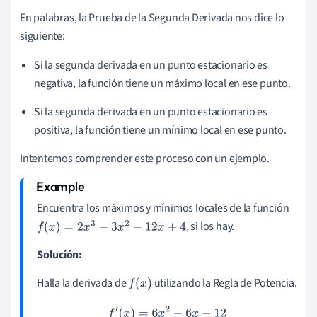
En palabras, la Prueba de la Segunda Derivada nos dice lo
siguiente:
Si la segunda derivada en un punto estacionario es
negativa, la función tiene un máximo local en ese punto.
Si la segunda derivada en un punto estacionario es
positiva, la función tiene un mínimo local en ese punto.
Intentemos comprender este proceso con un ejemplo.
Encuentra los máximos y mínimos locales de la función
, si los hay.
f
(
x
)
=
2
x
3
−
3
x
2
−
12
x
+
4
Solución:
Halla la derivada de
utilizando la Regla de Potencia.
f
(
x
)
f
′
(
x
)
=
6
x
2
−
6
x
−
12