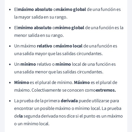
El
máximo
absoluto
o
máximo global
de una función es
la mayor salida en su rango.
El
mínimo
absoluto
o
mínimo
global
de una función es la
menor salida en su rango.
Un máximo
relativo
o
máximo
local
de una función es
una salida mayor que las salidas circundantes.
Un
mínimo
relativo o
mínimo
local de una función es
una salida menor que las salidas circundantes.
Mínimo
es el plural de mínimo.
Máximo
es el plural de
máximo. Colectivamente se conocen como
extremos.
La prueba de la primera
derivada
puede utilizarse para
encontrar un posible máximo o mínimo local. La prueba
de
la
segunda derivada nos dice si el punto es un máximo
o un mínimo local.