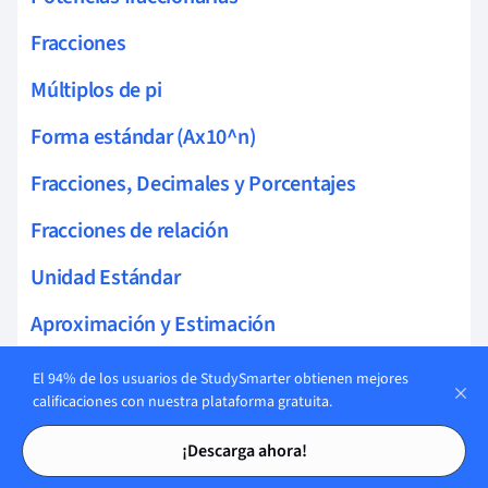
Fracciones
Múltiplos de pi
Forma estándar (Ax10^n)
Fracciones, Decimales y Porcentajes
Fracciones de relación
Unidad Estándar
Aproximación y Estimación
Redondeo
El 94% de los usuarios de StudySmarter obtienen mejores
calificaciones con nuestra plataforma gratuita.
Límites de precisión
Tarjetas de estudio
Tarjetas de estudio
¡Descarga ahora!
Límites inferior y superior de precisión