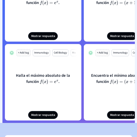
función
.
función
f
(
x
)
=
e
x
f
(
x
)
=
(
x
+
1
)
2
−
2
Mostrar respuesta
Mostrar respuesta
+ Add tag
Immunology
Cell Biology
Mo
+ Add tag
Immunology
Cell
Halla el máximo absoluto de la
Encuentra el mínimo absol
función
.
función
f
(
x
)
=
e
x
f
(
x
)
=
(
x
+
1
)
2
−
2
Mostrar respuesta
Mostrar respuesta