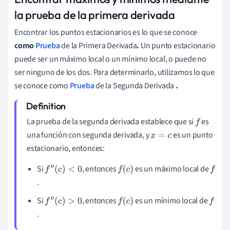
la prueba de la primera derivada
Encontrar los puntos estacionarios es lo que se conoce
como
Prueba
de la Primera Derivada
.
Un punto estacionario
puede ser un máximo local o un mínimo local, o puede no
ser ninguno de los dos. Para determinarlo, utilizamos lo que
se conoce como
Prueba
de la Segunda Derivada
.
La prueba de la segunda derivada establece que si
es
f
una función con segunda derivada, y
es un punto
x
=
c
estacionario, entonces:
Si
, entonces
es un máximo local de
f
″
(
c
)
<
0
f
(
c
)
f
.
Si
, entonces
es un mínimo local de
f
″
(
c
)
>
0
f
(
c
)
f
.