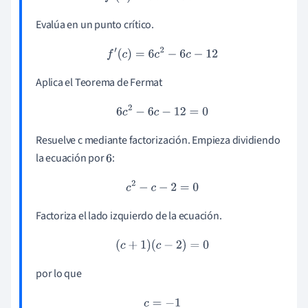
Evalúa en un punto crítico.
f
′
(
c
)
=
6
c
2
−
6
c
−
12
Aplica el Teorema de Fermat
6
c
2
−
6
c
−
12
=
0
Resuelve c mediante factorización. Empieza dividiendo
la ecuación por
:
6
c
2
−
c
−
2
=
0
Factoriza el lado izquierdo de la ecuación.
(
c
+
1
)
(
c
−
2
)
=
0
por lo que
c
=
−
1