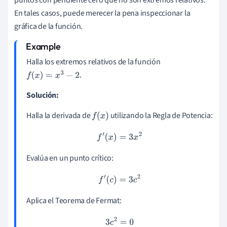
puntos con pendiente cero que no son extremos relativos.
En tales casos, puede merecer la pena inspeccionar la
gráfica de la función.
Halla los extremos relativos de la función
.
f
(
x
)
=
x
3
−
2
Solución:
Halla la derivada de
utilizando la Regla de Potencia:
f
(
x
)
f
′
(
x
)
=
3
x
2
Evalúa en un punto crítico:
f
′
(
c
)
=
3
c
2
Aplica el Teorema de Fermat:
3
c
2
=
0