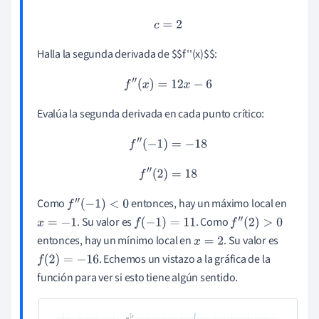
c
=
2
Halla la segunda derivada de $$f''(x)
$
$:
f
″
(
x
)
=
12
x
−
6
Evalúa la segunda derivada en cada punto crítico:
f
″
(
−
1
)
=
−
18
f
″
(
2
)
=
18
Como
entonces, hay un máximo local en
f
″
(
−
1
)
<
0
. Su valor es
. Como
x
=
−
1
f
(
−
1
)
=
11
f
″
(
2
)
>
0
entonces, hay un mínimo local en
. Su valor es
x
=
2
. Echemos un vistazo a la gráfica de la
f
(
2
)
=
−
16
función para ver si esto tiene algún sentido.