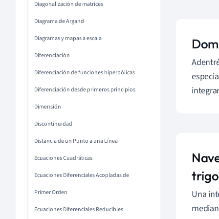
Diagonalización de matrices
Diagrama de Argand
Diagramas y mapas a escala
Domi
Diferenciación
Adentré
Diferenciación de funciones hiperbólicas
especia
integra
Diferenciación desde primeros principios
Dimensión
Discontinuidad
Distancia de un Punto a una Línea
Naveg
Ecuaciones Cuadráticas
trig
Ecuaciones Diferenciales Acopladas de
Una int
Primer Orden
mediant
Ecuaciones Diferenciales Reducibles