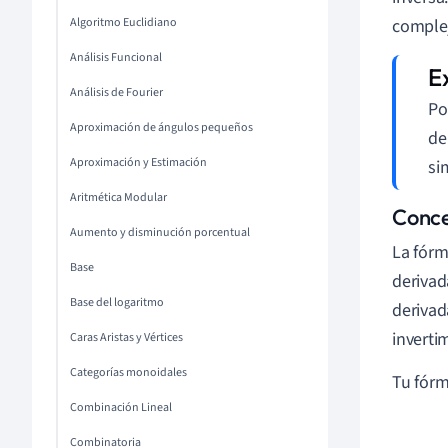
Algoritmo Euclidiano
complej
Análisis Funcional
Análisis de Fourier
Po
Aproximación de ángulos pequeños
de
Aproximación y Estimación
si
Aritmética Modular
Conce
Aumento y disminución porcentual
La fórm
Base
derivad
Base del logaritmo
derivada
inverti
Caras Aristas y Vértices
Categorías monoidales
Tu fórm
Combinación Lineal
Combinatoria