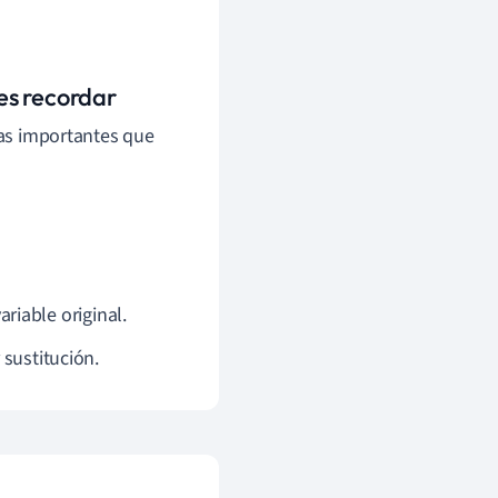
bes recordar
las importantes que
ariable original.
 sustitución.