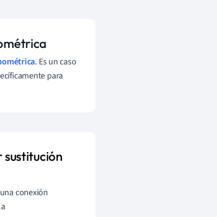
nométrica
onométrica
. Es un caso
pecíficamente para
 sustitución
e una conexión
la