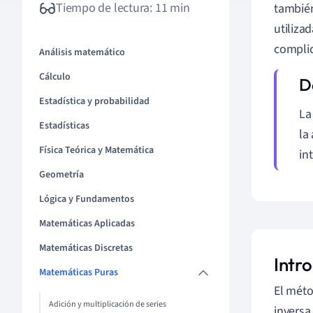
Tiempo de lectura: 11 min
también
utiliza
complic
Análisis matemático
Cálculo
Estadística y probabilidad
La
Estadísticas
la
Física Teórica y Matemática
in
Geometría
Lógica y Fundamentos
Matemáticas Aplicadas
Matemáticas Discretas
Intr
Matemáticas Puras
El méto
Adición y multiplicación de series
inversa