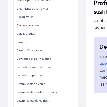
Cotas Superiores e Inferiores
Profu
Crecimiento de Funciones
susti
Cuadriláteros
La inte
Curvas algebraicas
las her
Curvas elípticas
Círculos
Círculos Matemáticas
En e
Demostración por Inducción
tipo
Derivada de una función real
Comp
Derivadas Superiores
mecá
las 
Determinante de Matriz
Determinante de la Matriz Inversa
Determinantes de Matrices