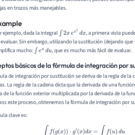
as en trozos más manejables.
r ejemplo, dada la integral
, a primera vista pue
∫
2
x
e
x
2
d
x
 evaluar. Sin embargo, utilizando la sustitución (dejando que
mplifica mucho:
, que es mucho más fácil de evaluar.
∫
e
u
d
u
ptos básicos de la fórmula de integración por su
ula de integración por sustitución se deriva de la regla de la 
as. La regla de la cadena dicta que la derivada de una funció
 de la función exterior multiplicada por la derivada de la funci
mos este proceso, obtenemos la fórmula de integración por su
ula clave es:
∫
f
(
g
(
x
)
)
⋅
g
′
(
x
)
d
x
=
∫
f
(
u
)
d
u