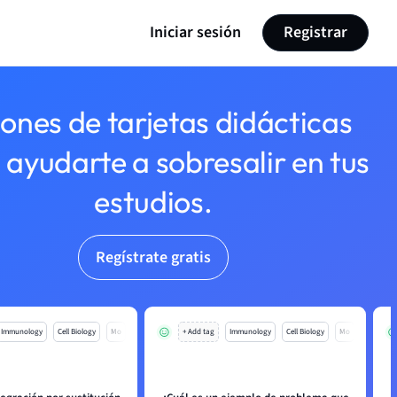
Iniciar sesión
Registrar
lones de tarjetas didácticas
 ayudarte a sobresalir en tus
estudios.
Regístrate gratis
Immunology
Cell Biology
Mo
+ Add tag
Immunology
Cell Biology
Mo