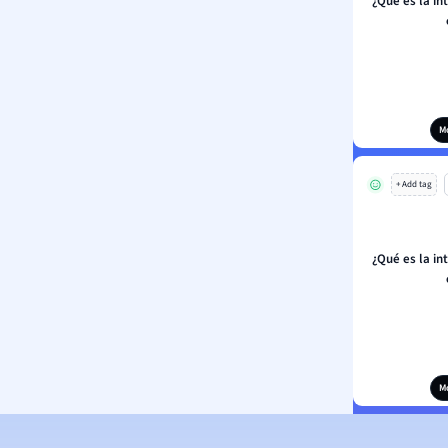
¿Qué es la in
M
+ Add tag
¿Qué es la in
M