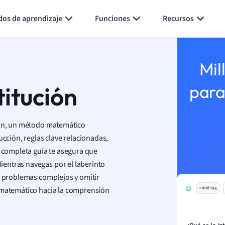
Generar tarjetas de aprendizaje
Resumir página
dos de aprendizaje
Funciones
Recursos
Mil
titución
para
ción, un método matemático
ucción, reglas clave relacionadas,
a completa guía te asegura que
entras navegas por el laberinto
 a problemas complejos y omitir
e matemático hacia la comprensión
+ Add tag