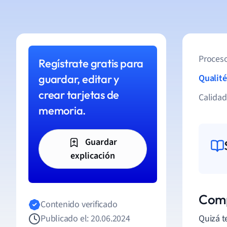
Proceso
Regístrate gratis para
guardar, editar y
Qualité
crear tarjetas de
Calida
memoria.
Guardar
explicación
Comp
Contenido verificado
Publicado el: 20.06.2024
Quizá t