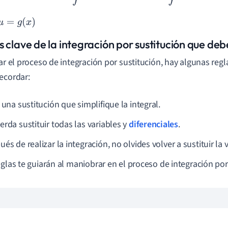
u
=
g
(
x
)
s clave de la integración por sustitución que de
car el proceso de integración por sustitución, hay algunas reg
ecordar:
 una sustitución que simplifique la integral.
erda sustituir todas las variables y
diferenciales
.
és de realizar la integración, no olvides volver a sustituir la v
eglas te guiarán al maniobrar en el proceso de integración por