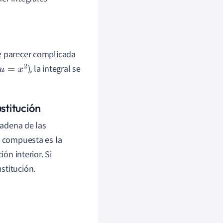
de parecer complicada
), la integral se
u
=
x
2
stitución
cadena de las
n compuesta es la
ón interior. Si
stitución.