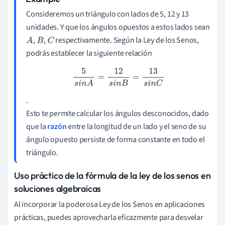
Consideremos un triángulo con lados de 5, 12 y 13
unidades. Y que los ángulos opuestos a estos lados sean
respectivamente. Según la Ley de los Senos,
A
,
B
,
C
podrás establecer la siguiente relación
5
s
i
n
A
=
12
s
i
n
B
=
13
s
i
n
C
.
Esto te permite calcular los ángulos desconocidos, dado
que la
razón
entre la longitud de un lado y el seno de su
ángulo opuesto persiste de forma constante en todo el
triángulo.
Uso práctico de la fórmula de la ley de los senos en
soluciones algebraicas
Al incorporar la poderosa Ley de los Senos en aplicaciones
prácticas, puedes aprovecharla eficazmente para desvelar