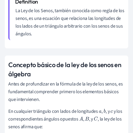
La Ley de los Senos, también conocida como regla de los
senos, es una ecuación que relaciona las longitudes de
los lados de un triángulo arbitrario con los senos de sus
ángulos.
Concepto básico de la ley de los senos en
álgebra
Antes de profundizar en la fórmula de la ley de los senos, es
fundamental comprender primero los elementos básicos
que intervienen.
En cualquier triángulo con lados de longitudes
,
, y
y los
a
b
c
correspondientes ángulos opuestos
,
, y
, la ley de los
A
B
C
senos afirma que: