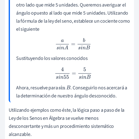
otro lado que mide 5 unidades. Queremos averiguar el
ángulo opuesto al lado que mide 5 unidades. Utilizando
la fórmula de la ley del seno, establece un cociente como
el siguiente
a
s
i
n
A
=
b
s
i
n
B
Sustituyendo los valores conocidos
4
s
i
n
55
=
5
s
i
n
B
Ahora, resuelve para
. Conseguirlo nos acercará a
sin
B
la determinación de nuestro ángulo desconocido.
Utilizando ejemplos como éste, la lógica paso a paso de la
Ley de los Senos en Álgebra se vuelve menos
desconcertante y más un procedimiento sistemático
alcanzable.