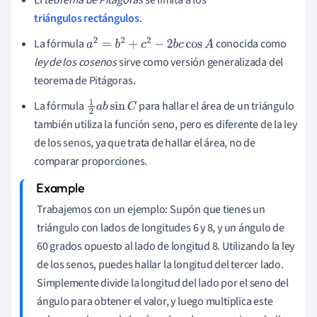
El
teorema de Pitágoras
se limita a los
triángulos rectángulos
.
La fórmula
conocida como
a
2
=
b
2
+
c
2
−
2
b
c
cos
A
ley de los cosenos
sirve como versión generalizada del
teorema de Pitágoras.
La fórmula
para hallar el área de un triángulo
1
2
a
b
sin
C
también utiliza la función seno, pero es diferente de la ley
de los senos, ya que trata de hallar el área, no de
comparar proporciones.
Trabajemos con un ejemplo: Supón que tienes un
triángulo con lados de longitudes 6 y 8, y un ángulo de
60 grados opuesto al lado de longitud 8. Utilizando la ley
de los senos, puedes hallar la longitud del tercer lado.
Simplemente divide la longitud del lado por el seno del
ángulo para obtener el valor, y luego multiplica este