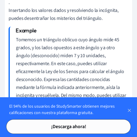
.
Insertando los valores dados y resolviendo la incógnita,
puedes desentrañar los misterios del triángulo.
Tomemos un triángulo oblicuo cuyo ángulo mide 45
grados, y los lados opuestos a este ángulo y a otro
ángulo (desconocido) miden 7 y 10 unidades,
respectivamente. En este caso, puedes utilizar
eficazmente la Ley de los Senos para calcular el ángulo
desconocido. Expresa las cantidades conocidas
mediante la fórmula indicada anteriormente, aísla la
incógnita y resuélvela. Del mismo modo, puedes utilizar
este enfoque para averiguar los lados que faltan dados
El 94% de los usuarios de StudySmarter obtienen mejores
los ángulos necesarios. Tal flexibilidad en matemáticas
calificaciones con nuestra plataforma gratuita.
es un testimonio de la practicidad y versatilidad de la
Tarjetas de estudio
Tarjetas de estudio
¡Descarga ahora!
fórmula de la Ley de los Senos.