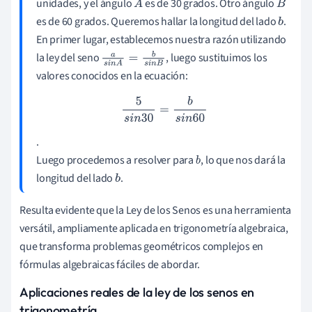
unidades, y el ángulo
es de 30 grados. Otro ángulo
A
B
es de 60 grados. Queremos hallar la longitud del lado
.
b
En primer lugar, establecemos nuestra razón utilizando
la ley del seno
, luego sustituimos los
a
s
i
n
A
=
b
s
i
n
B
valores conocidos en la ecuación:
5
s
i
n
30
=
b
s
i
n
60
.
Luego procedemos a resolver para
, lo que nos dará la
b
longitud del lado
.
b
Resulta evidente que la Ley de los Senos es una herramienta
versátil, ampliamente aplicada en trigonometría algebraica,
que transforma problemas geométricos complejos en
fórmulas algebraicas fáciles de abordar.
Aplicaciones reales de la ley de los senos en
trigonometría