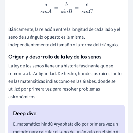
a
s
i
n
A
=
b
s
i
n
B
=
c
s
i
n
C
.
Básicamente, la relación entre la longitud de cada lado y el
seno de su ángulo opuesto es la misma,
independientemente del tamaño o la forma del triángulo.
Origen y desarrollo de la ley de los senos
La ley de los senos tiene una historia fascinante que se
remonta a la Antigüedad. De hecho, hunde sus raíces tanto
en las matemáticas indias como en las árabes, donde se
utilizó por primera vez para resolver problemas
astronómicos.
El matemático hindú Aryabhata dio por primera vez un
método para calcular el seno de un ángulo en el siglo V,