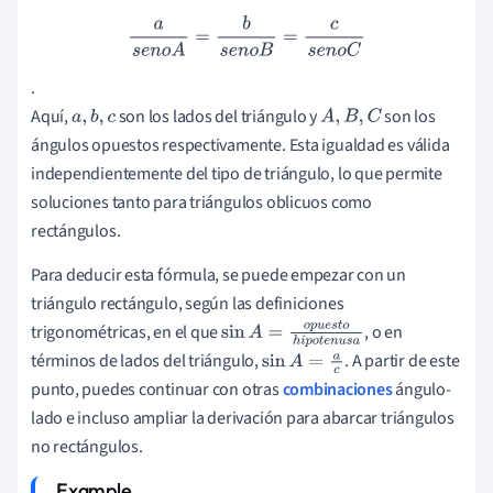
a
s
e
n
o
A
=
b
s
e
n
o
B
=
c
s
e
n
o
C
.
Aquí,
son los lados del triángulo y
son los
a
,
b
,
c
A
,
B
,
C
ángulos opuestos respectivamente. Esta igualdad es válida
independientemente del tipo de triángulo, lo que permite
soluciones tanto para triángulos oblicuos como
rectángulos.
Para deducir esta fórmula, se puede empezar con un
triángulo rectángulo, según las definiciones
trigonométricas, en el que
, o en
sin
A
=
o
p
u
e
s
t
o
h
i
p
o
t
términos de lados del triángulo,
. A partir de este
e
n
u
s
a
sin
A
=
a
c
punto, puedes continuar con otras
combinaciones
ángulo-
lado e incluso ampliar la derivación para abarcar triángulos
no rectángulos.