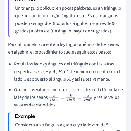
Un triángulo oblicuo, en pocas palabras, es un triángulo
que no contiene ningún ángulo recto. Estos triángulos
pueden ser agudos (todos los ángulos menores de 90
grados) u obtusos (un ángulo mayor de 90 grados).
Para utilizar eficazmente la ley trigonométrica de los senos
en álgebra, el procedimiento suele seguir estos pasos:
Rotula los lados y ángulos del triángulo con las letras
respectivas
y
- teniendo en cuenta que el
a
,
b
,
c
A
,
B
,
C
lado
es opuesto al ángulo
y así sucesivamente.
a
A
Ordena los valores conocidos esenciales en la fórmula de
la ley de los senos
y resuelve los
a
s
i
n
A
=
b
s
i
n
B
=
c
s
i
n
C
valores desconocidos.
Considera un triángulo agudo cuyo lado
mide 5
a