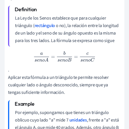
La Ley de los Senos establece que para cualquier
triángulo (
rectángulo
o no), la relación entre la longitud
de un lado y el seno de su ángulo opuesto es la misma
para los tres lados. La fórmula se expresa como sigue
a
s
e
n
o
A
=
b
s
e
n
o
B
=
c
s
e
n
o
C
.
Aplicar esta fórmula a un triángulo te permite resolver
cualquier lado o ángulo desconocido, siempre que ya
tengas suficiente información.
Por ejemplo, supongamos que tienes un triángulo
oblicuo cuyo lado "a" mide 7
unidades
, frente a "a" está
el ángulo A, que mide 40 grados. Además, otro ángulo B