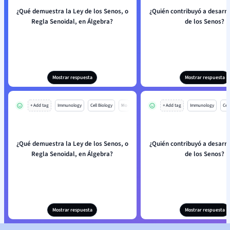
¿Qué demuestra la Ley de los Senos, o
¿Quién contribuyó a desarro
Regla Senoidal, en Álgebra?
de los Senos?
Mostrar respuesta
Mostrar respuesta
+ Add tag
Immunology
Cell Biology
Mo
+ Add tag
Immunology
Cell
¿Qué demuestra la Ley de los Senos, o
¿Quién contribuyó a desarro
Regla Senoidal, en Álgebra?
de los Senos?
Mostrar respuesta
Mostrar respuesta