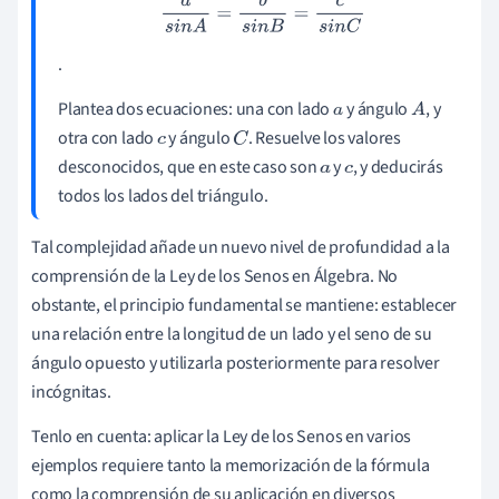
a
s
i
n
A
=
b
s
i
n
B
=
c
s
i
n
C
.
Plantea dos ecuaciones: una con lado
y ángulo
, y
a
A
otra con lado
y ángulo
. Resuelve los valores
c
C
desconocidos, que en este caso son
y
, y deducirás
a
c
todos los lados del triángulo.
Tal complejidad añade un nuevo nivel de profundidad a la
comprensión de la Ley de los Senos en Álgebra. No
obstante, el principio fundamental se mantiene: establecer
una relación entre la longitud de un lado y el seno de su
ángulo opuesto y utilizarla posteriormente para resolver
incógnitas.
Tenlo en cuenta: aplicar la Ley de los Senos en varios
ejemplos requiere tanto la memorización de la fórmula
como la comprensión de su aplicación en diversos