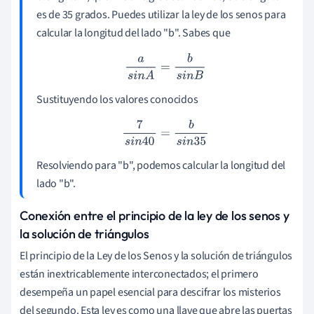
es de 35 grados. Puedes utilizar la ley de los senos para
calcular la longitud del lado "b". Sabes que
a
s
i
n
A
=
b
s
i
n
B
Sustituyendo los valores conocidos
7
s
i
n
40
=
b
s
i
n
35
Resolviendo para "b", podemos calcular la longitud del
lado "b".
Conexión entre el principio de la ley de los senos y
la solución de triángulos
El principio de la Ley de los Senos y la solución de triángulos
están inextricablemente interconectados; el primero
desempeña un papel esencial para descifrar los misterios
del segundo. Esta ley es como una llave que abre las puertas