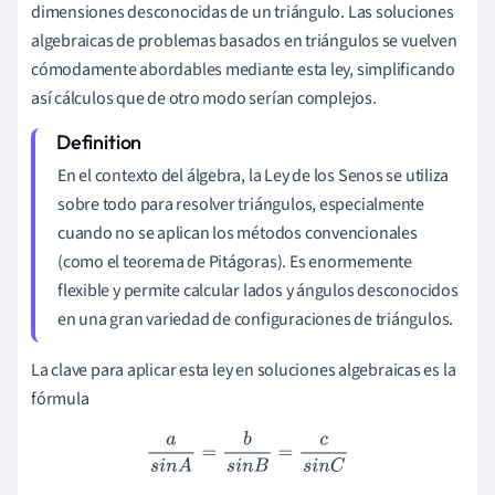
dimensiones desconocidas de un triángulo. Las soluciones
algebraicas de problemas basados en triángulos se vuelven
cómodamente abordables mediante esta ley, simplificando
así cálculos que de otro modo serían complejos.
En el contexto del álgebra, la Ley de los Senos se utiliza
sobre todo para resolver triángulos, especialmente
cuando no se aplican los métodos convencionales
(como el teorema de Pitágoras). Es enormemente
flexible y permite calcular lados y ángulos desconocidos
en una gran variedad de configuraciones de triángulos.
La clave para aplicar esta ley en soluciones algebraicas es la
fórmula
a
s
i
n
A
=
b
s
i
n
B
=
c
s
i
n
C