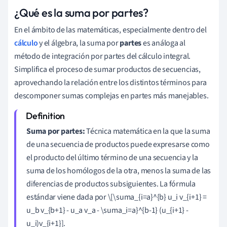
¿Qué es la suma por partes?
En el ámbito de las matemáticas, especialmente dentro del
cálculo
y el álgebra, la suma por
partes
es análoga al
método de integración por partes del cálculo integral.
Simplifica el proceso de sumar productos de secuencias,
aprovechando la relación entre los distintos términos para
descomponer sumas complejas en partes más manejables.
Suma por partes:
Técnica matemática en la que la suma
de una secuencia de productos puede expresarse como
el producto del último término de una secuencia y la
suma de los homólogos de la otra, menos la suma de las
diferencias de productos subsiguientes. La fórmula
estándar viene dada por \[\suma_{i=a}^{b} u_i v_{i+1} =
u_b v_{b+1} - u_a v_a - \suma_i=a}^{b-1} (u_{i+1} -
u_i)v_{i+1}].