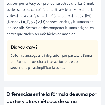
sus componentes y comprender su estructura. La fórmula
suele escribirse como \[ \suma_{i=a}^{b} u_i v_{i+1} = u_b
v_{b+1} - u_a v_a - \suma_i=a}^{b-1} (u_{i+1} - u_i)v_{i+1}
\Donde \
( u_i \)
y \
( v_i \)
son secuencias, y la suma va del
índice
a
al
b
. Se trata de descomponer la suma original en
partes que suelen ser más fáciles de manejar.
De forma análoga a la integración por partes, la Suma
por Partes aprovecha la interacción entre dos
secuencias para simplificar la suma.
Diferencias entre la fórmula de suma por
partes y otros métodos de suma