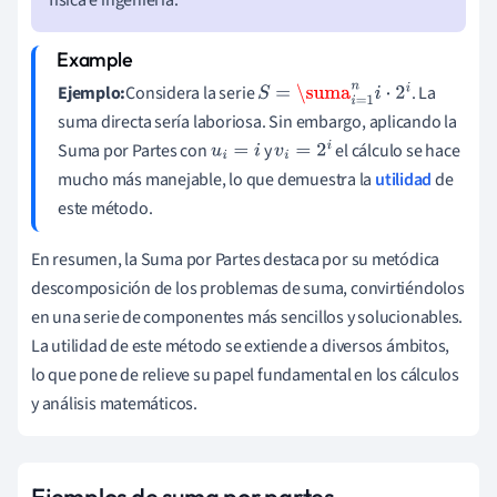
Ejemplo:
Considera la serie
. La
S
=
\suma
i
=
1
n
i
⋅
2
i
suma directa sería laboriosa. Sin embargo, aplicando la
Suma por Partes con
y
el cálculo se hace
u
i
=
i
v
i
=
2
i
mucho más manejable, lo que demuestra la
utilidad
de
este método.
En resumen, la Suma por Partes destaca por su metódica
descomposición de los problemas de suma, convirtiéndolos
en una serie de componentes más sencillos y solucionables.
La utilidad de este método se extiende a diversos ámbitos,
lo que pone de relieve su papel fundamental en los cálculos
y análisis matemáticos.
Ejemplos de suma por partes