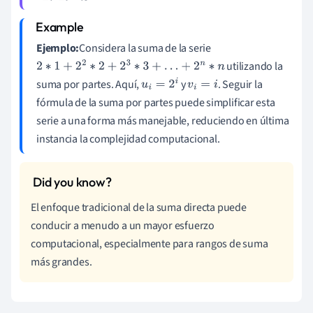
Ejemplo:
Considera la suma de la serie
utilizando la
2
∗
1
+
2
2
∗
2
+
2
3
∗
3
+
…
+
2
n
∗
n
suma por partes. Aquí,
y
. Seguir la
u
i
=
2
i
v
i
=
i
fórmula de la suma por partes puede simplificar esta
serie a una forma más manejable, reduciendo en última
instancia la complejidad computacional.
El enfoque tradicional de la suma directa puede
conducir a menudo a un mayor esfuerzo
computacional, especialmente para rangos de suma
más grandes.