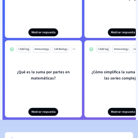
Mostrar respuesta
Mostrar respuesta
+ Add tag
Immunology
Cell Biology
Mo
+ Add tag
Immunology
Cell
¿Qué es la suma por partes en
¿Cómo simplifica la suma 
matemáticas?
las series compleja
Mostrar respuesta
Mostrar respuesta