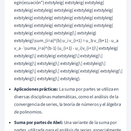
egin{ecuación*} extstyleig( extstyleig( extstyleig(
extstyleig( extstyleig( extstyleig( extstyleig( extstyleig(
extstyleig) extstyleig( extstyleig( extstyleig( extstyleig(
extstyleig( extstyleig( extstyleig( extstyleig( extstyleig(
extstyleig( extstyleig( extstyleig(\] extstyleig)
extstyleig)\sum_{i=a}^{b} u_i v_{i+1} = u_b v_{b+1} - u_a
v_a - \suma_i=a}^{b-1} (u_{i+1} - u_i)v_{i+1}\] extstyleig(
extstyleig)\] extstyleig( extstyleig)\] extstyleig)\]
extstyleig)\] extstyleig)\] extstyleig)\] extstyleig)\]
extstyleig)\] extstyleig)\] extstyleig( extstyleig( extstyleig(\]
extstyleig)\] extstyleig)\] extstyleig).
Aplicaciones prácticas:
La suma por partes se utiliza en
diversas disciplinas matemáticas, como el análisis de la
convergencia de series, la teoría de números y el álgebra
de polinomios.
Suma por partes de Abel:
Una variante de la suma por
partes, utilizada para el análisis de series, especialmente