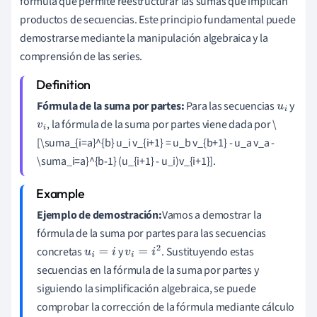
fórmula que permite reestructurar las sumas que implican
productos de secuencias. Este principio fundamental puede
demostrarse mediante la manipulación algebraica y la
comprensión de las series.
Fórmula de la suma por partes:
Para las secuencias
y
u
i
, la fórmula de la suma por partes viene dada por \
v
i
[\suma_{i=a}^{b} u_i v_{i+1} = u_b v_{b+1} - u_a v_a -
\suma_i=a}^{b-1} (u_{i+1} - u_i)v_{i+1}].
Ejemplo de demostración:
Vamos a demostrar la
fórmula de la suma por partes para las secuencias
concretas
y
. Sustituyendo estas
u
i
=
i
v
i
=
i
2
secuencias en la fórmula de la suma por partes y
siguiendo la simplificación algebraica, se puede
comprobar la corrección de la fórmula mediante cálculo