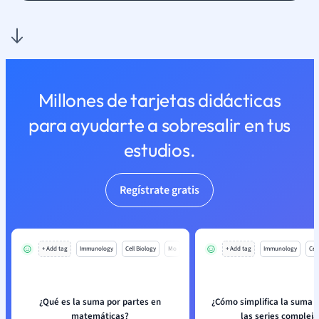
Millones de tarjetas didácticas
para ayudarte a sobresalir en tus
estudios.
Regístrate gratis
+ Add tag
Immunology
Cell Biology
Mo
+ Add tag
Immunology
Cell
¿Qué es la suma por partes en
¿Cómo simplifica la suma 
matemáticas?
las series compleja