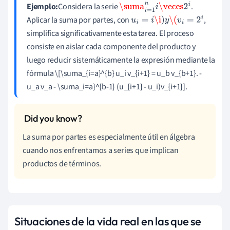
Ejemplo:
Considera la serie
.
\suma
i
=
1
n
i
\veces
2
i
Aplicar la suma por partes, con
,
u
i
=
i
\i
)
y
\(
v
i
=
2
i
simplifica significativamente esta tarea. El proceso
consiste en aislar cada componente del producto y
luego reducir sistemáticamente la expresión mediante la
fórmula \[\suma_{i=a}^{b} u_i v_{i+1} = u_b v_{b+1}. -
u_a v_a - \suma_i=a}^{b-1} (u_{i+1} - u_i)v_{i+1}].
La suma por partes es especialmente útil en álgebra
cuando nos enfrentamos a series que implican
productos de términos.
Situaciones de la vida real en las que se