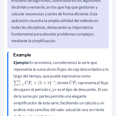
el diseño de algoritmos, sobre todo en los algoritmos
de divide y vencerás, en los que hay que gestionar y
calcular secuencias y series de forma eficiente. Esta
aplicación muestra la amplia utilidad del método en
todas las disciplinas, destacando su importancia
fundamental para abordar problemas complejos
mediante la simplificación.
Ejemplo:
En economía, consideremos la serie que
representa la suma de los flujos de caja descontados a lo
largo del tiempo, que puede expresarse como
, donde
representa el flujo
∑
i
=
1
n
C
F
i
×
(
1
+
r
)
−
i
C
F
i
de caja en el periodo
, y
es el tipo de descuento. El uso
i
r
de la suma por partes permite una elegante
simplificación de esta serie, facilitando un cálculo y un
análisis más sencillos del valor actual de una corriente