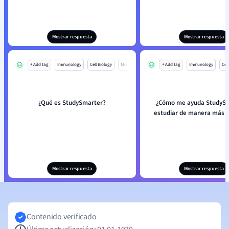
Mostrar respuesta
Mostrar respuesta
+ Add tag
Immunology
Cell Biology
Mo
+ Add tag
Immunology
Cell
¿Qué es StudySmarter?
¿Cómo me ayuda StudySm
estudiar de manera más e
Mostrar respuesta
Mostrar respuesta
Contenido verificado