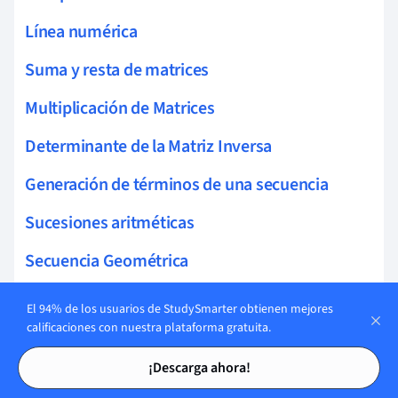
Línea numérica
Suma y resta de matrices
Multiplicación de Matrices
Determinante de la Matriz Inversa
Generación de términos de una secuencia
Sucesiones aritméticas
Secuencia Geométrica
Unidades
El 94% de los usuarios de StudySmarter obtienen mejores
calificaciones con nuestra plataforma gratuita.
Unidades compuestas
Tarjetas de estudio
Tarjetas de estudio
¡Descarga ahora!
Factores de escala