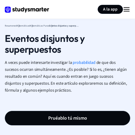
Generar tarjetas de aprendizaje
Resumir página
A la app
Resumenes
Matemáticas
Matemáticas Puras
Eventos disjuntos y superpuestos
Eventos disjuntos y
superpuestos
A veces puede interesarte investigar la
probabilidad
de que dos
sucesos ocurran simultáneamente. ¿Es posible? Si lo es, ¿tienen algún
resultado en común? Aquí es cuando entran en juego
sucesos
disjuntos y superpuestos. En este artículo exploraremos su definición,
fórmula y algunos ejemplos prácticos.
Pruéablo tú mismo