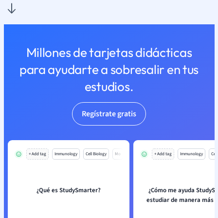
Millones de tarjetas didácticas
para ayudarte a sobresalir en tus
estudios.
Regístrate gratis
+ Add tag
Immunology
Cell Biology
Mo
+ Add tag
Immunology
Cell
¿Qué es StudySmarter?
¿Cómo me ayuda StudySm
estudiar de manera más e