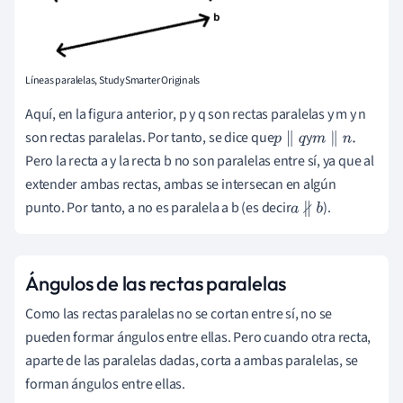
Líneas paralelas, StudySmarter Originals
Aquí, en la figura anterior, p y q son rectas paralelas y m y n
son rectas paralelas. Por tanto, se dice que
y
p
∥
q
m
∥
n
.
Pero la recta a y la recta b no son paralelas entre sí, ya que al
extender ambas rectas, ambas se intersecan en algún
punto. Por tanto, a no es paralela a b (es decir
).
a
∦
b
Ángulos de las rectas paralelas
Como las rectas paralelas no se cortan entre sí, no se
pueden formar ángulos entre ellas. Pero cuando otra recta,
aparte de las paralelas dadas, corta a ambas paralelas, se
forman ángulos entre ellas.