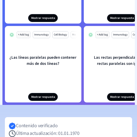
Mostrar respuesta
Mostrar respuesta
+ Add tag
Immunology
Cell Biology
Mo
+ Add tag
Immunology
Cell
¿Las líneas paralelas pueden contener
Las rectas perpendicular
más de dos líneas?
rectas paralelas son ig
Mostrar respuesta
Mostrar respuesta
Contenido verificado
Última actualización: 01.01.1970