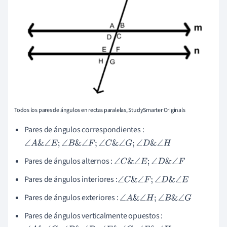
Todos los pares de ángulos en rectas paralelas, StudySmarter Originals
Pares de ángulos correspondientes :
∠
A
&
∠
E
;
∠
B
&
∠
F
;
∠
C
&
∠
G
;
∠
D
&
∠
H
Pares de ángulos alternos :
∠
C
&
∠
E
;
∠
D
&
∠
F
Pares de ángulos interiores :
∠
C
&
∠
F
;
∠
D
&
∠
E
Pares de ángulos exteriores :
∠
A
&
∠
H
;
∠
B
&
∠
G
Pares de ángulos verticalmente opuestos :