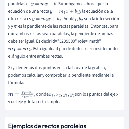
paralelas es
Supongamos ahora que la
y
=
m
x
+
b
.
ecuación de una recta
y la ecuación de la
y
=
m
1
x
+
b
1
otra recta es
Aquí
son la intersección
y
=
m
2
x
+
b
2
.
b
1
,
b
2
y y
m
es la pendiente de las rectas paralelas. Entonces, para
que ambas rectas sean paralelas, la pendiente de ambas
debe ser igual. Es decir id="5235588" role="math"
Esta igualdad puede deducirse considerando
m
1
=
m
2
.
el ángulo entre ambas rectas.
Si ya tenemos dos puntos en cada línea de la gráfica,
podemos calcular y comprobar la pendiente mediante la
fórmula:
donde
son los puntos del eje x
m
=
y
2
-
y
1
x
2
-
x
1
,
x
1
,
x
2
,
y
1
,
y
2
y del eje y de la recta simple.
Ejemplos de rectas paralelas