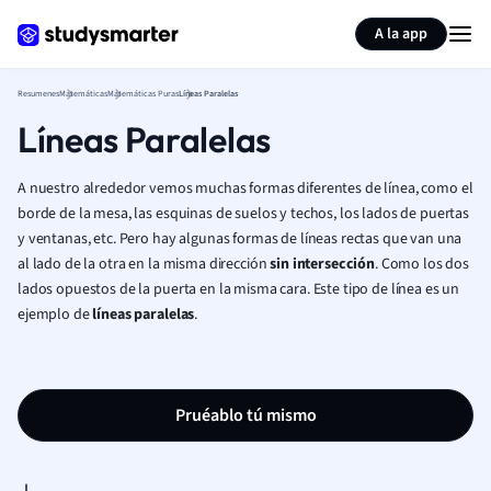
Generar tarjetas de aprendizaje
Resumir página
A la app
Resumenes
Matemáticas
Matemáticas Puras
Líneas Paralelas
Líneas Paralelas
A nuestro alrededor vemos muchas formas diferentes de línea, como el
borde de la mesa, las esquinas de suelos y techos, los lados de puertas
y ventanas, etc. Pero hay algunas formas de líneas rectas que van una
al lado de la otra en la misma dirección
sin intersección
. Como los dos
lados opuestos de la puerta en la misma cara. Este tipo de línea es un
ejemplo de
líneas paralelas
.
Pruéablo tú mismo