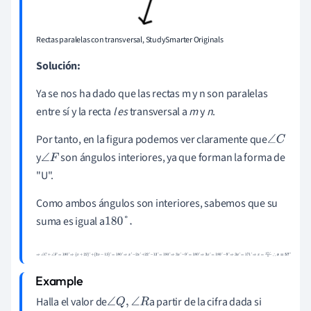
Rectas paralelas con transversal, StudySmarter Originals
Solución:
Ya se nos ha dado que las rectas m y n son paralelas
entre sí y la recta
l es
transversal a
m
y
n
.
Por tanto, en la figura podemos ver claramente que
∠
C
y
son ángulos interiores, ya que forman la forma de
∠
F
"U".
Como ambos ángulos son interiores, sabemos que su
suma es igual a
180
°
.
⇒
∠
C
+
∠
F
=
180
°
⇒
(
x
+
22
)
°
+
(
2
x
-
13
)
°
=
180
°
⇒
x
°
+
2
x
°
+
22
°
-
13
°
=
180
°
⇒
3
x
°
+
9
°
=
180
°
⇒
3
x
°
=
180
°
-
9
°
⇒
3
x
°
=
171
°
⇒
x
=
171
°
3
°
∴
x
=
57
°
Halla el valor de
a partir de la cifra dada si
∠
Q
,
∠
R