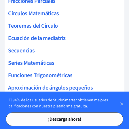
Fracciones Parciales
Círculos Matemáticas
Teoremas del Círculo
Ecuación de la mediatriz
Secuencias
Series Matemáticas
Funciones Trigonométricas
Aproximación de ángulos pequeños
Reglas del Triángulo
El 94% de los usuarios de StudySmarter obtienen mejores
calificaciones con nuestra plataforma gratuita.
Identidades Pitagóricas
Tarjetas de estudio
Tarjetas de estudio
¡Descarga ahora!
Exponenciales y Logaritmos