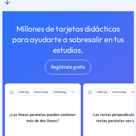
Millones de tarjetas didácticas
para ayudarte a sobresalir en tus
estudios.
Regístrate gratis
+ Add tag
Immunology
Cell Biology
Mo
+ Add tag
Immunology
Cell
¿Las líneas paralelas pueden contener
Las rectas perpendicular
más de dos líneas?
rectas paralelas son ig