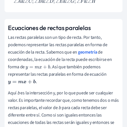
∠
A
&
∠
C
;
∠
B
&
∠
D
;
∠
E
&
∠
G
;
∠
F
&
∠
H
Ecuaciones de rectas paralelas
Las rectas paralelas son un tipo de recta. Por tanto,
podemos representar las rectas paralelas en forma de
ecuación de la recta. Sabemos que en
geometría
de
coordenadas, la ecuación de la recta puede escribirse en
forma de
Así que también podemos
y
=
m
x
+
b
.
representar las rectas paralelas en forma de ecuación
y
=
m
x
+
b
.
Aquí
b
es la intersección y, por lo que puede ser cualquier
valor. Es importante recordar que, como tenemos dos o más
rectas paralelas, el valor de
b
para cada recta debe ser
diferente entre sí. Como si son iguales entonces las
ecuaciones de todas las rectas serán iguales y entonces se