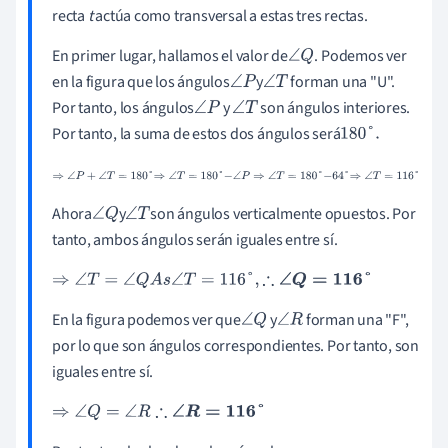
recta
t
actúa como transversal a estas tres rectas.
En primer lugar, hallamos el valor de
. Podemos ver
∠
Q
en la figura que los ángulos
y
forman una "U".
∠
P
∠
T
Por tanto, los ángulos
y
son ángulos interiores.
∠
P
∠
T
Por tanto, la suma de estos dos ángulos será
180
°
.
⇒
∠
P
+
∠
T
=
180
°
⇒
∠
T
=
180
°
-
∠
P
⇒
∠
T
=
180
°
-
64
°
⇒
∠
T
=
116
°
Ahora
y
son ángulos verticalmente opuestos. Por
∠
Q
∠
T
tanto, ambos ángulos serán iguales entre sí.
⇒
∠
T
=
∠
Q
A
s
∠
T
=
116
°
,
∴
∠
Q
=
116
°
En la figura podemos ver que
y
forman una "F",
∠
Q
∠
R
por lo que son ángulos correspondientes. Por tanto, son
iguales entre sí.
⇒
∠
Q
=
∠
R
∴
∠
R
=
116
°