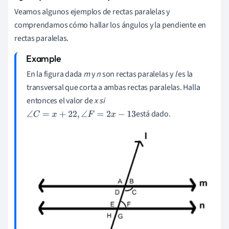
Veamos algunos ejemplos de rectas paralelas y
comprendamos cómo hallar los ángulos y la pendiente en
rectas paralelas.
En la figura dada
m
y
n
son rectas paralelas y
l
es la
transversal que corta a ambas rectas paralelas. Halla
entonces el valor de
x si
está dado.
∠
C
=
x
+
22
,
∠
F
=
2
x
-
13