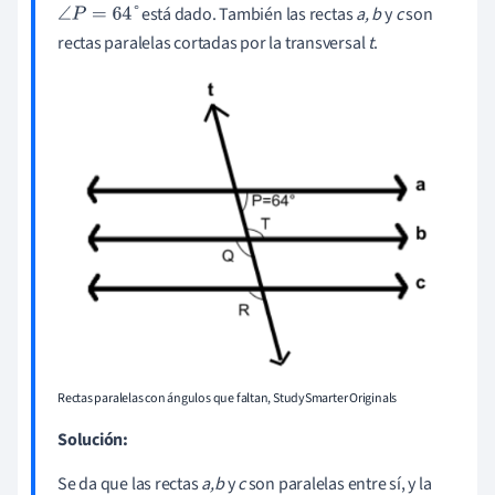
está dado. También las rectas
a, b
y
c
son
∠
P
=
64
°
rectas paralelas cortadas por la transversal
t
.
Rectas paralelas con ángulos que faltan, StudySmarter Originals
Solución:
Se da que las rectas
a,b
y
c
son paralelas entre sí, y la