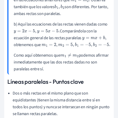
m
1
=
m
2
.
también que los valores
son diferentes. Por tanto,
b
1
,
b
2
ambas rectas son paralelas.
b) Aquí las ecuaciones de las rectas vienen dadas como
Comparándola con la
y
=
2
x
-
5
,
y
=
5
x
-
5
.
ecuación general de las rectas paralelas
y
=
m
x
+
b
,
obtenemos que
m
1
=
2
,
m
2
=
5
,
b
1
=
-
5
,
b
2
=
-
5
.
Como aquí obtenemos que
podemos afirmar
m
1
≠
m
2
inmediatamente que las dos rectas dadas no son
paralelas entre sí.
Líneas paralelas - Puntos clave
Dos o más rectas en el mismo plano que son
equidistantes (tienen la misma distancia entre sí en
todos los puntos) y nunca se intersecan en ningún punto
se llaman rectas paralelas.