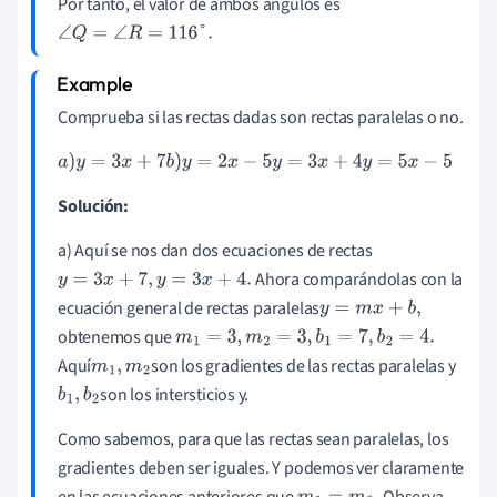
Por tanto, el valor de ambos ángulos es
∠
Q
=
∠
R
=
116
°
.
Comprueba si las rectas dadas son rectas paralelas o no.
a
)
y
=
3
x
+
7
b
)
y
=
2
x
-
5
y
=
3
x
+
4
y
=
5
x
-
5
Solución:
a) Aquí se nos dan dos ecuaciones de rectas
Ahora comparándolas con la
y
=
3
x
+
7
,
y
=
3
x
+
4
.
ecuación general de rectas paralelas
y
=
m
x
+
b
,
obtenemos que
m
1
=
3
,
m
2
=
3
,
b
1
=
7
,
b
2
=
4
.
Aquí
son los gradientes de las rectas paralelas y
m
1
,
m
2
son los intersticios y.
b
1
,
b
2
Como sabemos, para que las rectas sean paralelas, los
gradientes deben ser iguales. Y podemos ver claramente
en las ecuaciones anteriores que
Observa