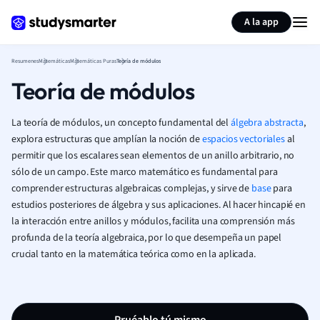
Generar tarjetas de aprendizaje
Resumir página
A la app
Resumenes
Matemáticas
Matemáticas Puras
Teoría de módulos
Teoría de módulos
La teoría de módulos, un concepto fundamental del
álgebra abstracta
,
explora estructuras que amplían la noción de
espacios vectoriales
al
permitir que los escalares sean elementos de un anillo arbitrario, no
sólo de un campo. Este marco matemático es fundamental para
comprender estructuras algebraicas complejas, y sirve de
base
para
estudios posteriores de álgebra y sus aplicaciones. Al hacer hincapié en
la interacción entre anillos y módulos, facilita una comprensión más
profunda de la teoría algebraica, por lo que desempeña un papel
crucial tanto en la matemática teórica como en la aplicada.