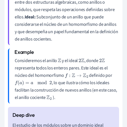
entre dos estructuras algebraicas, como anillos o
módulos, que respeta las operaciones definidas sobre
ellos.
Ideal:
Subconjunto de un anillo que puede
considerarse el núcleo de un homomorfismo de anillos
y que desempeña un papel fundamental en la definición
de anillos cocientes.
Consideremos el anillo
y el ideal
, donde
Z
2
Z
2
Z
representa todos los enteros pares. Este ideal es el
núcleo del homomorfismo
definido por
f
:
Z
→
Z
2
, lo que ilustra cómo los ideales
f
(
a
)
=
a
mod
2
facilitan la construcción de nuevos anillos (en este caso,
el anillo cociente
).
Z
2
El estudio de los módulos sobre un dominio ideal