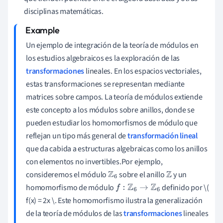
disciplinas matemáticas.
Un ejemplo de integración de la teoría de módulos en
los estudios algebraicos es la exploración de las
transformaciones
lineales. En los espacios vectoriales,
estas transformaciones se representan mediante
matrices sobre campos. La teoría de módulos extiende
este concepto a los módulos sobre anillos, donde se
pueden estudiar los homomorfismos de módulo que
reflejan un tipo más general de
transformación lineal
que da cabida a estructuras algebraicas como los anillos
con elementos no invertibles.Por ejemplo,
consideremos el módulo
sobre el anillo
y un
Z
6
Z
homomorfismo de módulo
definido por \(
f
:
Z
6
→
Z
6
f(x) = 2x \. Este homomorfismo ilustra la generalización
de la teoría de módulos de las
transformaciones
lineales