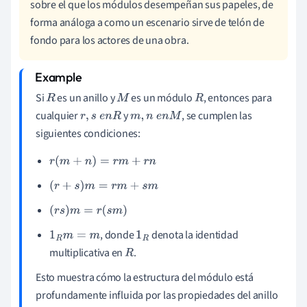
sobre el que los módulos desempeñan sus papeles, de
forma análoga a como un escenario sirve de telón de
fondo para los actores de una obra.
Si
es un anillo y
es un módulo
, entonces para
R
M
R
cualquier
y
, se cumplen las
r
,
s
e
n
R
m
,
n
e
n
M
siguientes condiciones:
r
(
m
+
n
)
=
r
m
+
r
n
(
r
+
s
)
m
=
r
m
+
s
m
(
r
s
)
m
=
r
(
s
m
)
, donde
denota la identidad
1
R
m
=
m
1
R
multiplicativa en
.
R
Esto muestra cómo la estructura del módulo está
profundamente influida por las propiedades del anillo