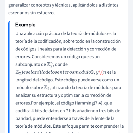
generalizar conceptos y técnicas, aplicándolos a distintos
escenarios sin esfuerzo.
Una aplicación práctica de la teoría de módulos es la
teoría de la codificación, sobre todo en la construcción
de códigos lineales para la detección y corrección de
errores. Consideremos un código que es un
subconjunto de
, donde
Z
2
es la
ó
Z
2
)
e
s
e
l
a
n
i
l
l
o
d
e
l
o
n
s
e
n
t
e
r
o
s
m
ó
d
u
l
o
2
,
y
\(
n
longitud del código. Este código puede verse como un
módulo sobre
, utilizando la teoría de módulos para
Z
2
analizar su estructura y optimizar la corrección de
errores.Por ejemplo, el código Hamming(7,4), que
codifica 4 bits de datos en 7 bits añadiendo tres bits de
paridad, puede entenderse a través de la lente de la
teoría de módulos. Este enfoque permite comprender la