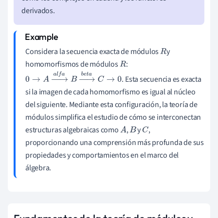
derivados.
Considera la secuencia exacta de módulos
y
R
homomorfismos de módulos
:
R
. Esta secuencia es exacta
0
→
A
→
a
l
f
a
B
→
b
e
t
a
C
→
0
si la imagen de cada homomorfismo es igual al núcleo
del siguiente. Mediante esta configuración, la teoría de
módulos simplifica el estudio de cómo se interconectan
estructuras algebraicas como
,
y
,
A
B
C
proporcionando una comprensión más profunda de sus
propiedades y comportamientos en el marco del
álgebra.