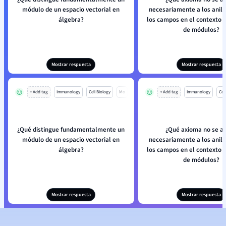
módulo de un espacio vectorial en
necesariamente a los anil
álgebra?
los campos en el contexto d
de módulos?
Mostrar respuesta
Mostrar respuesta
+ Add tag
Immunology
Cell Biology
Mo
+ Add tag
Immunology
Cell
¿Qué distingue fundamentalmente un
¿Qué axioma no se ap
módulo de un espacio vectorial en
necesariamente a los anil
álgebra?
los campos en el contexto d
de módulos?
Mostrar respuesta
Mostrar respuesta