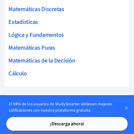
Matemáticas Discretas
Estadísticas
Lógica y Fundamentos
Matemáticas Puras
Matemáticas de la Decisión
Cálculo
Temas relacionados Matemáticas Puras
El 94% de los usuarios de StudySmarter obtienen mejores
calificaciones con nuestra plataforma gratuita.
Teorema de Taylor (Matemáticas)
Tarjetas de estudio
Tarjetas de estudio
¡Descarga ahora!
Número